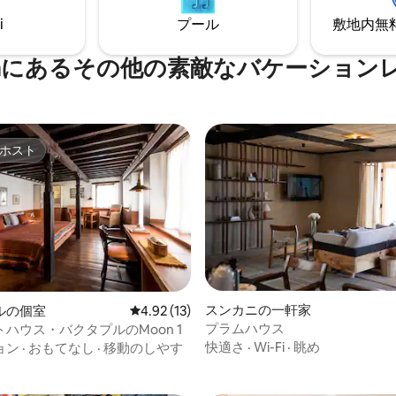
しょう。完全な安らぎ。
i
プール
敷地内無料駐
epaにあるその他の素敵なバケーション
ホスト
ホスト
4.79つ星の平均評価
スンカニの一軒家
ルの個室
レビュー13件、5つ星中4.92つ星の平均評価
4.92 (13)
プラムハウス
ハウス・バクタプルのMoon 1
快適さ
·
Wi-Fi
·
眺め
ョン
·
おもてなし
·
移動のしやす