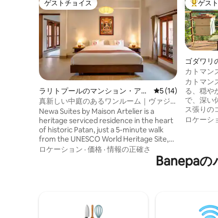
ゲストチョイス
ゲス
ゲストチョイス
大好評の
ゴダワリ
カトマン
ッグのサ
カトマンズ
る、穏や
ラリトプールのマンション・アパ
レビュー14件、5
5 (14)
で、深い
ート
真新しい中庭のあるワンルーム｜ヴァジ
ス張りの
ュラ
Newa Suites by Maison Artelier is a
だり、緑
ロケーシ
heritage serviced residence in the heart
キでくつ
of historic Patan, just a 5-minute walk
に根ざし
from the UNESCO World Heritage Site,
たっぷり
Patan Durbar Square. Owned by one of
ロケーション
·
価格
·
情報の正確さ
目を覚ま
Patan’s original Newa families, this
Banep
らお茶を
beautifully restored brick building with
りしまし
inner courtyards is inspired by the
やかな静
grandeur of Newari palace architecture
に最適です
adopted by the Malla dynasty in 12th
ご利用い
century.
ークな聖