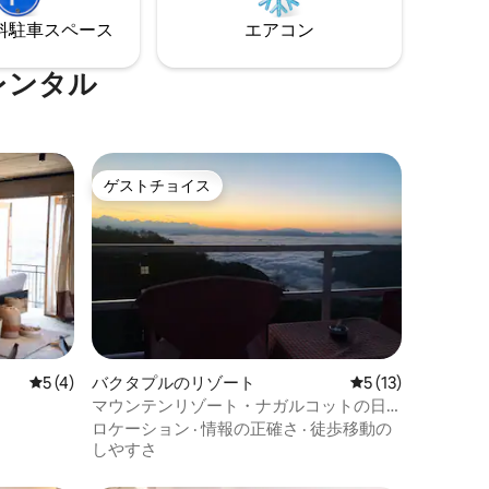
⁠車ス⁠ペ⁠ー⁠ス
エアコン
レンタル
ゲストチョイス
ゲストチョイス
レビュー4件、5つ星中5つ星の平均評価
5 (4)
バクタプルのリゾート
レビュー13件、5
5 (13)
マウンテンリゾート・ナガルコットの日
の出ルーム
ロケーション
·
情報の正確さ
·
徒歩移動の
しやすさ