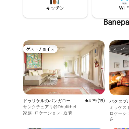
充電しま
キッチン
Wi-F
Ban
ゲストチョイス
スーパー
ゲストチョイス
スーパー
ドゥリケルのバンガロー
レビュー19件、5つ星中
4.79 (19)
バクタプ
サンクチュアリ@Dhulikhel
ミラゲスト
家族
·
ロケーション
·
近隣
ロケーシ
さ