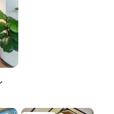
ル
ラリトプ