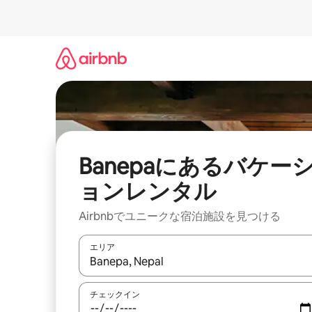
コ
ン
テ
ン
ツ
に
ス
キ
ッ
プ
Banepaにあるバケー
ョンレンタル
Airbnbでユニークな宿泊施設を見つける
エリア
検索結果が表示されたら、上下の矢印キーを使っ
チェックイン