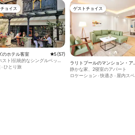
トチョイス
ゲストチョイス
ゲストチョイスです。
ゲストチョイス
ズのホテル客室
レビュー57件、5つ星中5つ星の平均評価
5 (57)
ホスト|伝統的なシングルベッド
ラリトプールのマンション・ア
き！
族
·
ひとり旅
ート
静かな家、2寝室のアパート
ロケーション
·
快適さ
·
屋内スペ
つ星中5つ星の平均評価