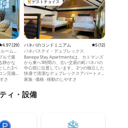
ゲストチョイス
スーパ
大好評のゲストチョイスです。
スーパ
アパート
Karm
居心地の
パタンに
く、快適
るのに最
この魅力
ド1台、簡
ロケーシ
おり、パ
の距離に
レビュー29件、5つ星中4.97つ星の平均評価
4.97 (29)
バネパのコンドミニアム
レビュー12件、5
5 (12)
旅行中に
ドルームの
バネパステイ・デュプレックス
ることを
プルで最
Banepa Stay Apartmentsは、カトマンズ
ップルに
る静かな
から東へ1時間の、古い交易の町バネパの
屋上への
とした2ベ
中心部に位置しています。 2つの独立した
では触れ
コン完備
快適で清潔なデュプレックスアパートメ
を体験で
ラヤ山脈
ントは、静かで緑豊かな専用の中庭を共
すさ
家族
·
価格
·
移動のしやすさ
のエリア
覚ませま
有しています。 各アパートメントはスタ
ながら、
イリッシュで、モダンな快適さを備えた
ニティ・設備
いこの宿
古いネパールの村の家の美しさをゲスト
ー、便利
に感じてもらえるように設計されていま
す。 カップル、ご家族、アーティストの
長期滞在・短
居住、仕事の休暇、デジタルノマドにと
って理想的な短期の休暇です。 アパート
、落ち着いて
は長期滞在と短期滞在の両方にご利用い
います。
ただけます。