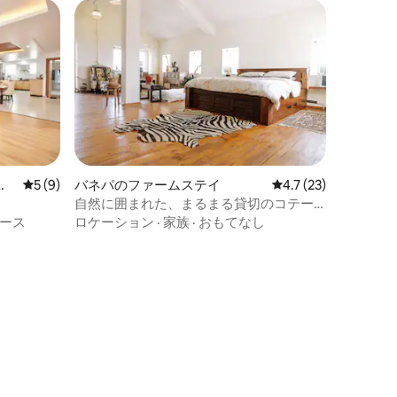
パ
レビュー9件、5つ星中5つ星の平均評価
5 (9)
バネパのファームステイ
レビュー23件、5つ
4.7 (23)
自然に囲まれた、まるまる貸切のコテー
ジ
ース
ロケーション
·
家族
·
おもてなし