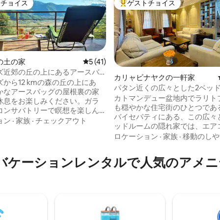
トチョイス
ゲストチョイス
ゲストチョイスです。
大好評のゲストチョイスです。
の土の家
レビュー41件、5つ星中5つ星の平均評価
5 (41)
ズ近郊の丘の上にあるアースバ
カリャビナヤクの一軒家
ンクチュアリ
から12 kmの森の丘の上にあ
パタン近くの広々とした2ベッ
かなアースバッグの屋根裏の家
つ星中5つ星の平均評価
隠れ家 | ヒマラヤの眺望
カトマンデュー盆地内でラリト
休息をお楽しみください。ガラ
も穏やかな住宅街のひとつであ
コンサバトリーで瞑想を楽しん
バイセパティにある、この広々
豊かな食用植物の森の上のデッ
ョン
·
家族
·
チェックアウト
ッドルームの隠れ家では、エア
ろいだりできます。シンプルさ
の寝室から息をのむようなヒマ
ロケーション
·
家族
·
移動のしや
た、静寂のために作られた愛情
と盆地の景色を眺めながら目を
の宿泊先です。鳥のさえずりに
す。賑やかな通りから離れてい
し、ヒマラヤの景色を眺めなが
aのバケーションレンタルで人気のアメ
パタンとカトマンズ中心部に近
飲んだり、森の小道を散策した
泊施設は、快適さ、プライバシ
ょう。ゆっくりとした日々、穏
さを提供します。 次の方々に最適： - 家
けさ、新鮮な空気を満喫するの
族連れ -カップル - 出張者 - 
。高速Wi-Fiと送迎サービスを
期滞在 - 一人旅の旅行者 ホストはVoyage
ただけます。街から40分のユニ
Villaです。カトマンズ渓谷で
域で、心を解放し、くつろぎ、
よく管理された滞在を提供して