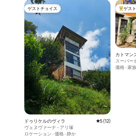
ゲストチョイス
ゲス
ゲストチョイス
大好評の
カトマン
スーパー
＆朝食付
価格
·
家
ドゥリケルのヴィラ
レビュー12件、5
5 (12)
ヴェヌヴァーナ - アリ塚
ロケーション
·
価格
·
静か