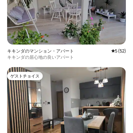
キキンダのマンション・アパート
レビュー5
5 (52)
キキンダの居心地の良いアパート
ゲストチョイス
ゲストチョイス