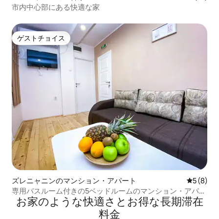
市内中心部にある快適な家
ゲストチョイス
ゲストチョイス
ズレニャニンのマンション・アパート
レビュー
5 (8)
専用バスルーム付きの5ベッドルームのマンション・アパー
お家のような快⁠適⁠さ⁠とお⁠得⁠な長⁠期⁠滞⁠在
ト
料⁠金