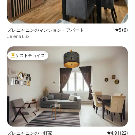
ズレニャニンのマンション・アパート
レビュー
5 (6)
Jelena Lux
ゲストチョイス
大好評のゲストチョイスです。
ズレニャニンの一軒家
レビュー22件
4.91 (22)