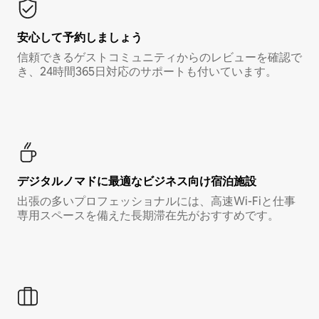
安心して予約しましょう
信頼できるゲストコミュニティからのレビューを確認で
き、24時間365日対応のサポートも付いています。
デジタルノマド⁠に最⁠適⁠なビ⁠ジ⁠ネ⁠ス⁠向⁠け宿⁠泊⁠施⁠設
出張の多いプロフェッショナルには、高速Wi-Fiと仕事
専用スペースを備えた長期滞在先がおすすめです。