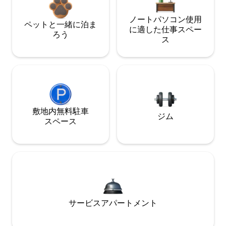
ノートパソコン使用
ペットと一緒に泊ま
に適した仕事スペー
ろう
ス
敷地内無料駐⁠車
ジム
ス⁠ペ⁠ー⁠ス
サービスアパートメント