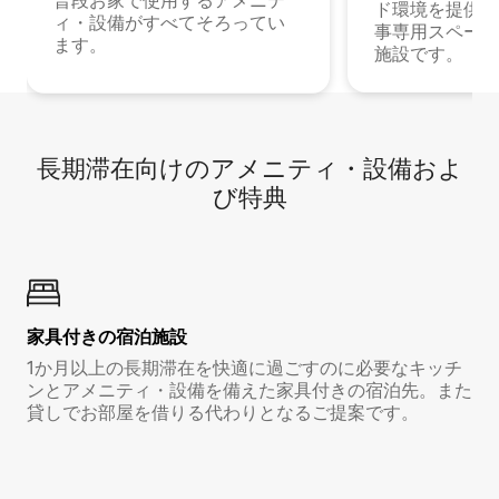
普段お家で使用するアメニテ
ド環境を提供する
ィ・設備がすべてそろってい
事専用スペース
ます。
施設です。
長期滞在向け⁠のア⁠メ⁠ニ⁠テ⁠ィ⁠・設⁠備⁠およ
び特⁠典
家具付き⁠の宿⁠泊⁠施⁠設
1か月以上の長期滞在を快適に過ごすのに必要なキッチ
ンとアメニティ・設備を備えた家具付きの宿泊先。また
貸しでお部屋を借りる代わりとなるご提案です。