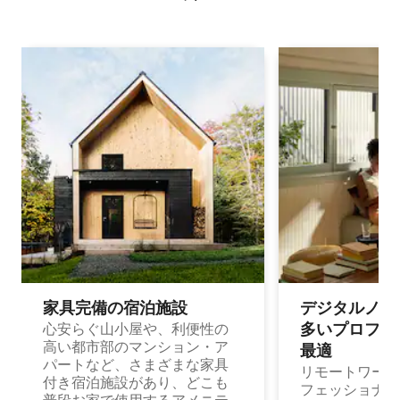
家具完備の宿⁠泊⁠施⁠設
デジタルノマド
多⁠いプ⁠ロ⁠フ⁠ェ⁠
心安らぐ山小屋や、利便性の
高い都市部のマンション・ア
最⁠適
パートなど、さまざまな家具
リモートワーク
付き宿泊施設があり、どこも
フェッショナル