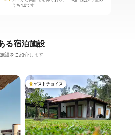
うち4.8です
ある宿泊施設
施設をご紹介します
バルネア
ゲストチョイス
ゲスト
大好評のゲストチョイスです。
ゲスト
タイニー
レフージ
カサ・ル
自然で居
ーに囲ま
デ・ジャナイ
ンガロー「
さ、快適
を求める
す。ゆっ
れない瞬