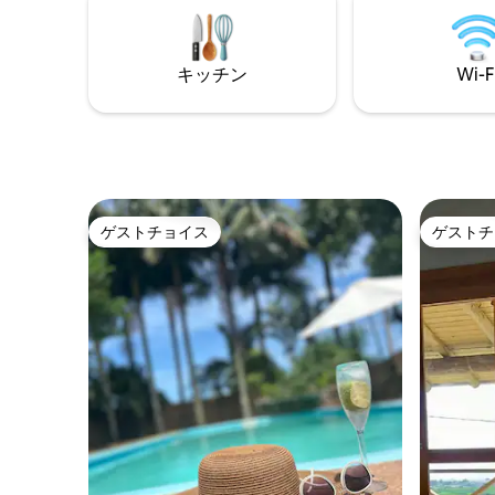
ています。 * 温水バスタブ * 川沿い
キ * 釣り
ト * ビ
キッチン
Wi-F
然
ゲストチョイス
ゲストチ
ゲストチョイス
ゲストチ