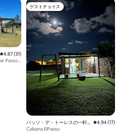
ゲストチョイス
ゲストチョイス
レビュー31件、5つ星中4.87つ星の平均評価
4.87 (31)
ar Passo
パッソ・デ・トーレスの一軒
レビュー17件、5つ星
4.94 (17)
家
Cabana ElPasso
ト