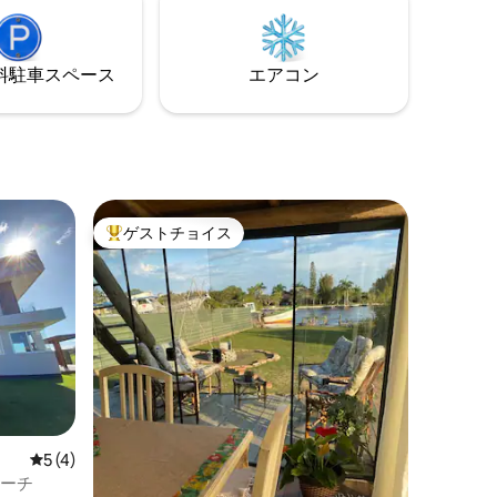
ションに
ィールー
ル、海を
⁠車ス⁠ペ⁠ー⁠ス
エアコン
ゲストチョイス
大好評のゲストチョイスです。
レビュー4件、5つ星中5つ星の平均評価
5 (4)
ビーチ