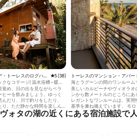
中4.9つ星の平均評価
デ・トーレスのログハウ
レビュー38件、5つ星中5つ星の平均評価
5 (38)
トーレスのマンション・アパー
クなコテージ| 温水浴槽 • 暖炉 •
海とラグーンの間のワンルーム
ン
目覚め、日の出を見ながらベラ
美しいカルビーチやヴィオラオ
ーヒーを飲みましょう。ゆっく
ンから数メートルのところにあ
読んだり、川で釣りをしたり、
レガントなワンルームは、実用
たり、ただ静かな時間を楽しん
基準を兼ね備えています。 モロ
ヴォタの湖の近くにある宿泊施設で
ください。リラックスできるバ
ァロンの自然美に囲まれ、クイ
燃える炎、良い会話で一日を終
ズのベッド、オーダーメイドの家
Refúgio do Arraialは、ペー
インチの回転式テレビ、洗濯機
して、静寂、自然、快適な日々
機、海を横に見渡す広いバルコ
たいカップルのために設計され
備の整ったバーベキューセット