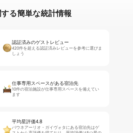
る簡⁠単⁠な統⁠計⁠情⁠報
認証済みのゲ⁠ス⁠ト⁠レ⁠ビ⁠ュ⁠ー
420件を超える認証済みレビューを参考に選びま
しょう
仕事専用ス⁠ペ⁠ー⁠スがあ⁠る宿⁠泊⁠先
10件の宿泊施設が仕事専用スペースを備えてい
ます
平均星評価4.8
バウネアーリオ・ガイヴォタにある宿泊先はゲ
ストから高評価を得ており、平均評価は5つ星の