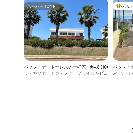
スーパーホスト
ゲス
スーパーホスト
大好評の
パッソ・デ・トーレスの一軒家
レビュー10件、5つ星
4.8 (10)
パッソ・
家
ラ・カソナ！アカデミア、プライニャビ
2ベッド
ーチ付きプール、キッズスペース
チから3