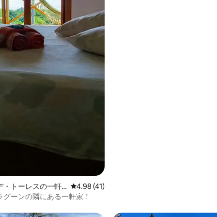
4.93つ星の平均評価
デ・トーレスの一軒
レビュー41件、5つ星中4.98つ星の平均評価
4.98 (41)
ラグーンの隣にある一軒家！