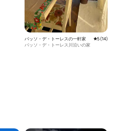
パッソ・デ・トーレスの一軒家
レビュー14件、5
5 (14)
パッソ・デ・トーレス川沿いの家