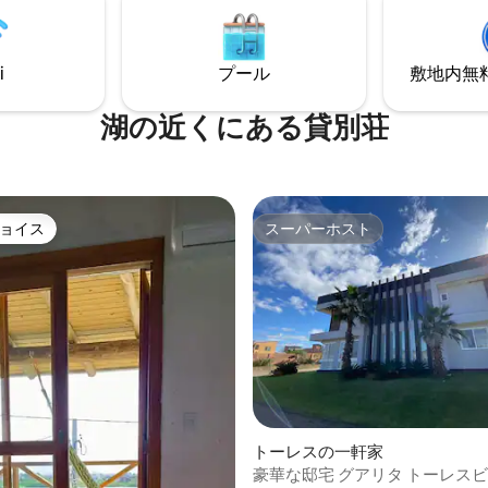
のデッ
キッチンを備えています。 マン
 * サラマンドラ * ファイヤーピッ
は、屋根付きガレージ、パーテ
ーチまでわずか10分 * 保護された自
ム、グルメスペース、温水プー
i
プール
敷地内無料駐
望むデッキがあります。
湖の近くにある貸別荘
ョイス
スーパーホスト
ョイス
スーパーホスト
トーレスの一軒家
豪華な邸宅 グアリタ トーレス