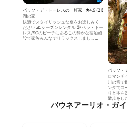
パッソ・デ・トーレスの一軒家
レビュー21件、5つ星
4.9 (21)
湖の家
快適でスタイリッシュな夏をお楽しみく
ださい 🌊 シーズンレンタル 🏖️ ベラ・トー
レス/SCのビーチにあるこの静かな宿泊施
設で家族みんなでリラックスしましょ
う。 ✅3ベッドルームの家（02スイート）
✅04バスルーム ✅バーベキューとプール
海から🌊約150メートル トーレス中心部か
ら🏖7km 🏝️ベジャ・トーレスの湖の前 ク
リスマスに利用可能 お店に近いです。 と
パッソ・
ても静かな場所 注：年末年始およびカー
ス
ニバルの祝日には、5泊以上のご予約のみ
ロマンチッ
受け付けております。
川
川の音で
ンダでコ
りと本を
散歩をし
バウネアーリオ・ガイ
だりして
スタブ、
えましょう。 
スを落と
を過ごし