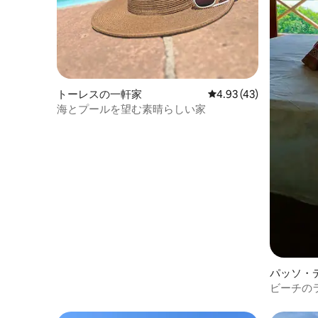
トーレスの一軒家
レビュー43件、5つ星中
4.93 (43)
海とプールを望む素晴らしい家
パッソ・
家
ビーチの