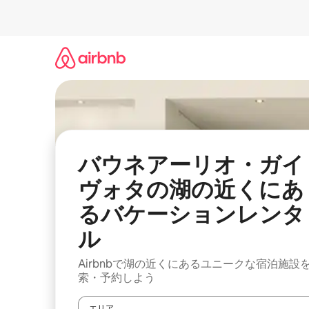
コ
ン
テ
ン
ツ
に
ス
キ
ッ
プ
バウネアーリオ・ガイ
ヴォタの湖の近くにあ
るバケーションレンタ
ル
Airbnbで湖の近くにあるユニークな宿泊施設
索・予約しよう
エリア