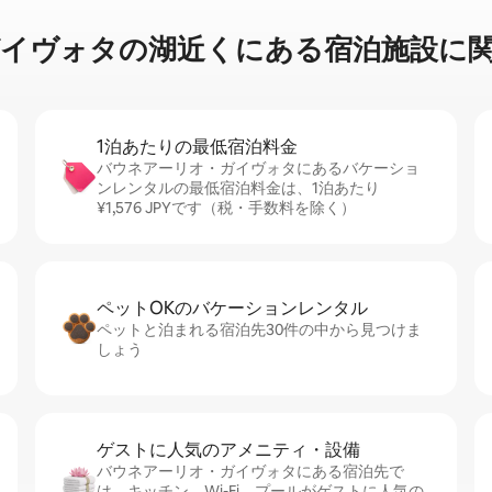
タの湖⁠近⁠く⁠にあ⁠る宿⁠泊⁠施⁠設⁠に関⁠す⁠
1泊あたりの最⁠低⁠宿⁠泊⁠料⁠金
バウネアーリオ・ガイヴォタにあるバケーショ
ンレンタルの最低宿泊料金は、1泊あたり
¥1,576 JPYです（税・手数料を除く）
ペットOKのバ⁠ケ⁠ー⁠シ⁠ョ⁠ンレ⁠ン⁠タ⁠ル
ペットと泊まれる宿泊先30件の中から見つけま
しょう
ゲストに人⁠気⁠のア⁠メ⁠ニ⁠テ⁠ィ・設⁠備
バウネアーリオ・ガイヴォタにある宿泊先で
は、キッチン、Wi-Fi、プールがゲストに人気の