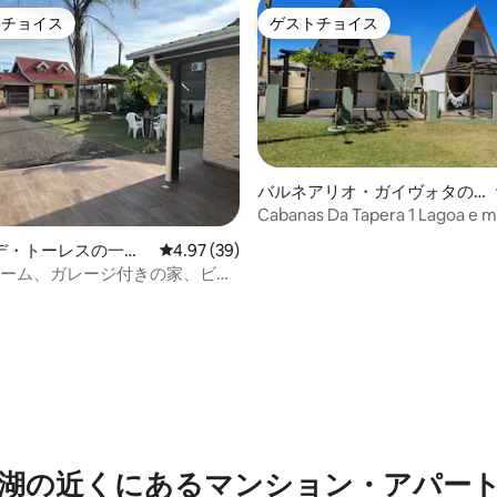
トチョイス
ゲストチョイス
ゲストチョイスです。
ゲストチョイス
バルネアリオ・ガイヴォタの
一軒家
Cabanas Da Tapera 1 Lagoa e m
de Torres SC
中4.8つ星の平均評価
デ・トーレスの一軒
レビュー39件、5つ星中4.97つ星の平均評価
4.97 (39)
ルーム、ガレージ付きの家、ビー
ブロック！
湖の近くにあるマンション・アパー