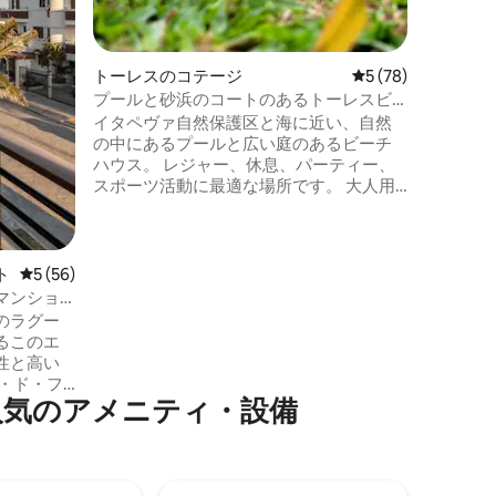
400メ
ら700
ルネアリ
トーレスのコテージ
レビュー78件、5
5 (78)
です。
プールと砂浜のコートのあるトーレスビ
ーチの家
イタペヴァ自然保護区と海に近い、自然
の中にあるプールと広い庭のあるビーチ
ハウス。 レジャー、休息、パーティー、
スポーツ活動に最適な場所です。 大人用
と子供用のプール、バレーボール/フット
サル用のコート、野外活動に最適な美し
い庭。 友人や家族と楽しむための広々と
した快適な家。 このすべてのスペース
ト
レビュー56件、5つ星中5つ星の平均評価
5 (56)
は、イタペヴァビーチの砂浜から720メー
マンショ
トルのところにあります。 庭は、完全な
のラグー
プライバシーと独占性を備えた緑の中央
るこのエ
にある芝生で構成されています。
性と高い
・ド・フ
人気のアメニティ・設備
ーンサイ
具、46
と乾燥
ニー、設
、完全な