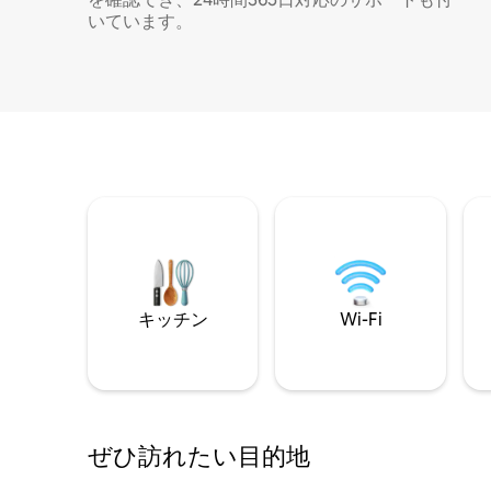
いています。
キッチン
Wi-Fi
ぜひ訪⁠れ⁠た⁠い目⁠的⁠地