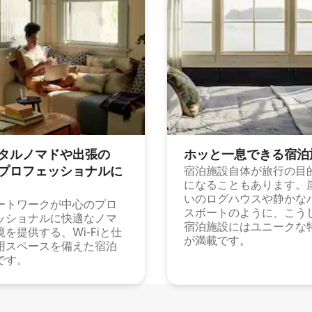
タルノマドや出⁠張⁠の
ホッと一⁠息⁠で⁠き⁠る宿⁠泊
⁠ロ⁠フ⁠ェ⁠ッ⁠シ⁠ョ⁠ナ⁠ル⁠に
宿泊施設自体が旅行の目
になることもあります。
いのログハウスや静かな
ートワークが中心のプロ
スボートのように、こう
ッショナルに快適なノマ
宿泊施設にはユニークな
境を提供する、Wi-Fiと仕
が満載です。
用スペースを備えた宿泊
です。