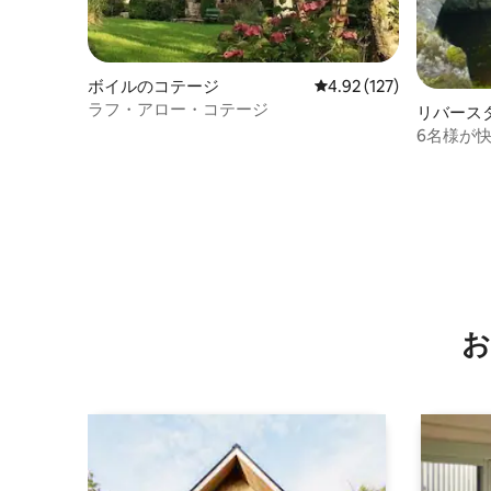
ボイルのコテージ
レビュー127件、5つ星
4.92 (127)
ラフ・アロー・コテージ
リバース
6名様が快
バースタ
お