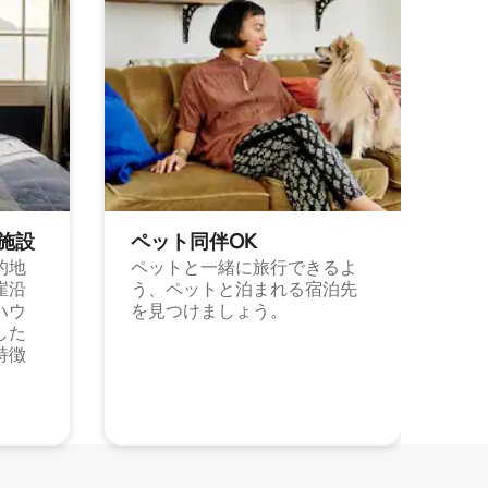
施⁠設
ペット同⁠伴OK
的地
ペットと一緒に旅行できるよ
崖沿
う、ペットと泊まれる宿泊先
ハウ
を見つけましょう。
した
特徴