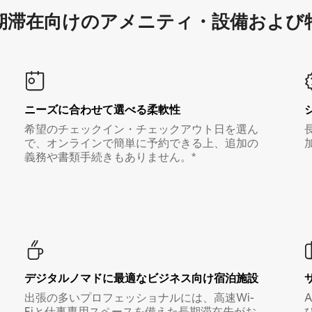
滞在向け⁠のア⁠メ⁠ニ⁠テ⁠ィ⁠・設⁠備⁠および
ニーズに合わせて選べる柔軟性
希望のチェックイン・チェックアウト日を選ん
で、オンラインで簡単に予約できる上、追加の
義務や書類手続きもありません。*
デジタルノマド⁠に最⁠適⁠なビ⁠ジ⁠ネ⁠ス⁠向⁠け宿⁠泊⁠施⁠設
出張の多いプロフェッショナルには、高速Wi-
Fiと仕事専用スペースを備えた長期滞在先がお