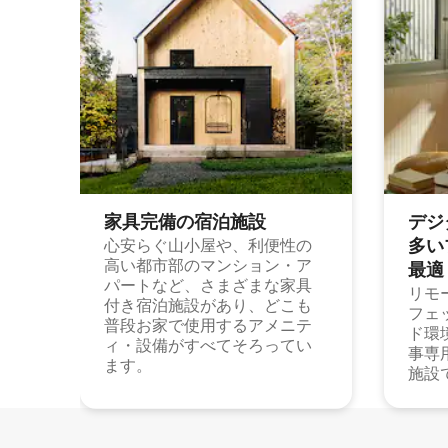
家具完備の宿⁠泊⁠施⁠設
デジ
多⁠いプ
心安らぐ山小屋や、利便性の
高い都市部のマンション・ア
最⁠適
パートなど、さまざまな家具
リモ
付き宿泊施設があり、どこも
フェ
普段お家で使用するアメニテ
ド環
ィ・設備がすべてそろってい
事専
ます。
施設