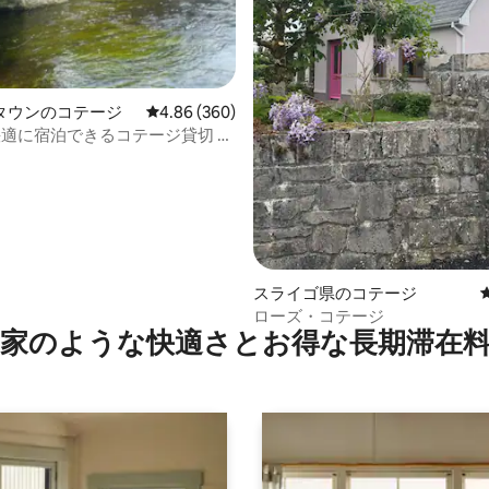
中4.92つ星の平均評価
タウンのコテージ
レビュー360件、5つ星中4.86つ星の平均評価
4.86 (360)
適に宿泊できるコテージ貸切 リ
ウン、スライゴ
スライゴ県のコテージ
ローズ・コテージ
家のような快⁠適⁠さ⁠とお⁠得⁠な長⁠期⁠滞⁠在料