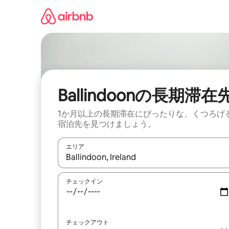
コ
ン
テ
ン
ツ
に
ス
キ
ッ
Ballindoonの長期滞在
プ
1か月以上の長期滞在にぴったりな、くつろげ
宿泊先を見つけましょう。
エリア
検索結果が表示されたら、上下の矢印キーを使っ
チェックイン
チェックアウト