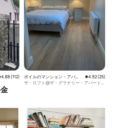
レビュー112件、5つ星中4.88つ星の平均評価
4.88 (112)
ボイルのマンション・アパー
レビュー25件、5つ星
4.92 (25)
ト
ザ・ロフト@ザ・グラナリー・アパート
⁠金
メンツ