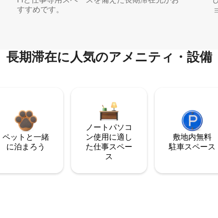
すすめです。
長期滞在に人気のアメニティ・設備
ノートパソコ
ペットと一緒
ン使用に適し
敷地内無料
に泊まろう
た仕事スペー
駐⁠車ス⁠ペ⁠ー⁠ス
ス