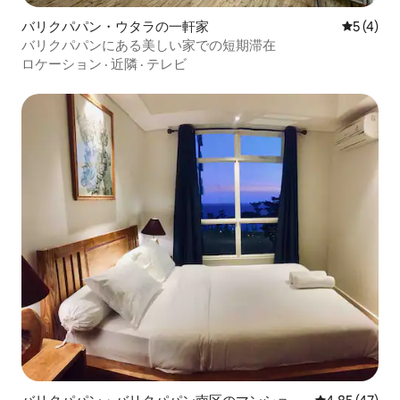
バリクパパン・ウタラの一軒家
レビュー
5 (4)
バリクパパンにある美しい家での短期滞在
ロケーション
·
近隣
·
テレビ