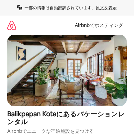
コ
一部の情報は自動翻訳されています。
原文を表示
ン
テ
ン
Airbnbでホスティング
ツ
に
ス
キ
ッ
プ
Balikpapan Kotaにあるバケーションレ
ンタル
Airbnbでユニークな宿泊施設を見つける