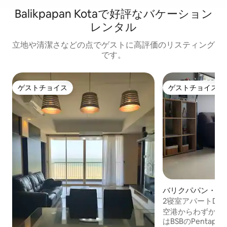
Balikpapan Kotaで好評なバケーション
レンタル
立地や清潔さなどの点でゲストに高評価のリスティング
です。
ゲストチョイス
ゲストチョイス
ゲストチョイス
ゲストチョイス
バリクパパン・セ
ンション・アパー
2寝室アパートDI B
居心地の良い
空港からわずか15
はBSBのPentapolis 