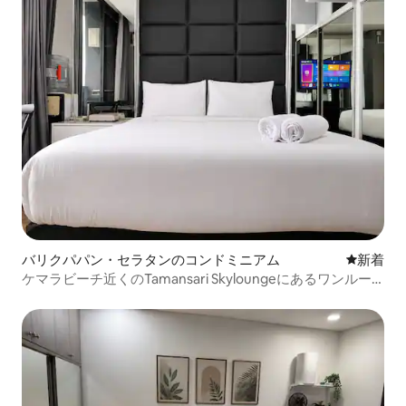
バリクパパン・セラタンのコンドミニアム
新しい宿
新着
ケマラビーチ近くのTamansari Skyloungeにあるワンルー
ム