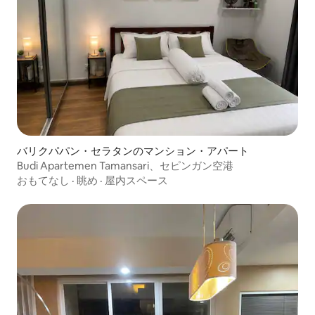
バリクパパン・セラタンのマンション・アパート
Budi Apartemen Tamansari、セピンガン空港
おもてなし
·
眺め
·
屋内スペース