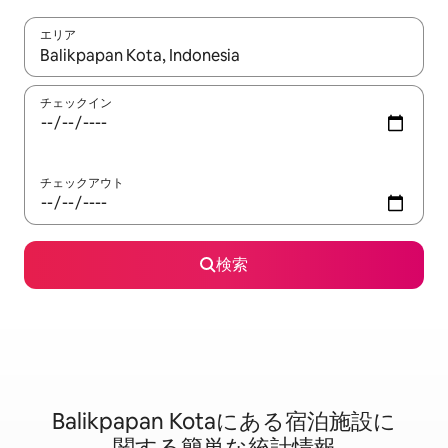
エリア
検索結果が表示されたら、上下の矢印キーを使って移動するか、
チェックイン
チェックアウト
検索
Balikpapan Kotaに⁠あ⁠る宿⁠泊⁠施⁠設⁠に
関⁠す⁠る簡⁠単⁠な統⁠計⁠情⁠報