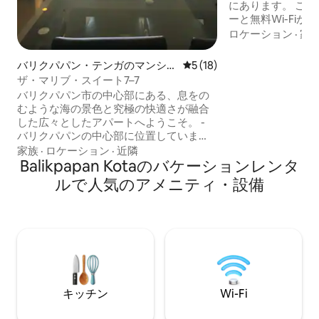
にあります。 こ
ーと無料Wi-Fiが備
なデザインで必要
ロケーション
·
家
おり、快適なベッ
和なエリアにあります。 BSB
バリクパパン・テンガのマンショ
レビュー18件、5つ星中5つ
5 (18)
クスには、さまざ
ン・アパート
ザ・マリブ・スイート7–7
レストラン、コー
バリクパパン市の中心部にある、息をの
す。 プールを利用したり、ウォーターパ
むような海の景色と究極の快適さが融合
ークで50%割引で
した広々としたアパートへようこそ。 -
で、出張や家族旅
バリクパパンの中心部に位置していま
す。
す。 -スペンピンガン国際空港から数分
家族
·
ロケーション
·
近隣
で、移動が簡単です。 - BSBモールとセン
Balikpapan Kotaのバケーションレンタ
トラルマーケットの近くにあり、さまざ
ルで人気のアメニティ・設備
まなショッピング、ダイニング、エンタ
ーテイメントのオプションを提供してい
ます。 - カード式エレベーターで安全に
アクセスでき、安全で便利です。 - 24時
間365日対応のセキュリティとコンシェル
ジュサービスでお客様のニーズにお応え
します。 - フィットネスセンターとスイ
ミングプール
キッチン
Wi-Fi