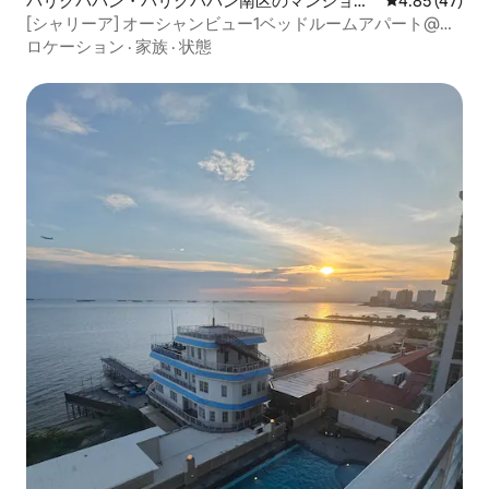
バリクパパン・バリクパパン南区のマンショ
レビュー47件
4.85 (47)
ン・アパート
[シャリーア] オーシャンビュー1ベッドルームアパート@ボ
ルネオベイ
ロケーション
·
家族
·
状態