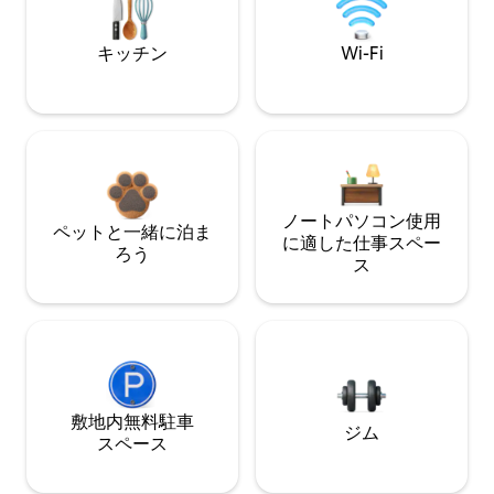
キッチン
Wi-Fi
ノートパソコン使用
ペットと一緒に泊ま
に適した仕事スペー
ろう
ス
敷地内無料駐⁠車
ジム
ス⁠ペ⁠ー⁠ス