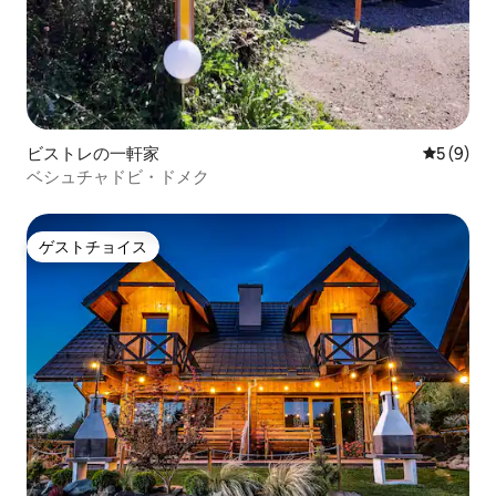
ビストレの一軒家
レビュー
5 (9)
ベシュチャドビ・ドメク
ゲストチョイス
ゲストチョイス