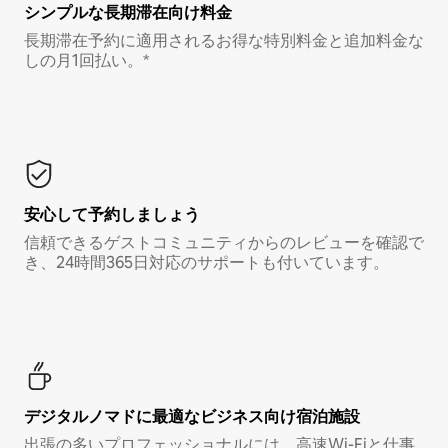
シンプルな長期滞在向け料金
長期滞在予約に適用されるお得な特別料金と追加料金な
しの月1回払い。*
安心して予約しましょう
信頼できるゲストコミュニティからのレビューを確認で
き、24時間365日対応のサポートも付いています。
デジタルノマド⁠に最⁠適⁠なビ⁠ジ⁠ネ⁠ス⁠向⁠け宿⁠泊⁠施⁠設
出張の多いプロフェッショナルには、高速Wi-Fiと仕事