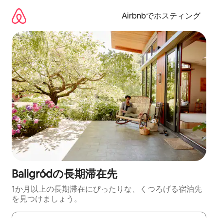
コ
ン
Airbnbでホスティング
テ
ン
ツ
に
ス
キ
ッ
プ
Baligródの長期滞在先
1か月以上の長期滞在にぴったりな、くつろげる宿泊先
を見つけましょう。