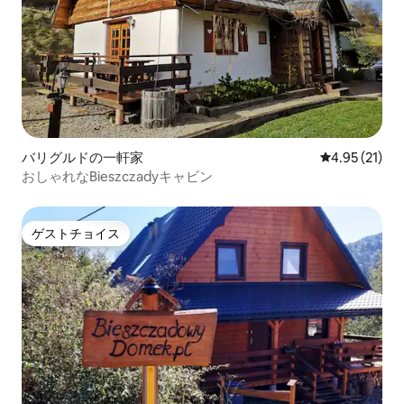
バリグルドの一軒家
レビュー21件
4.95 (21)
おしゃれなBieszczadyキャビン
ゲストチョイス
ゲストチョイス