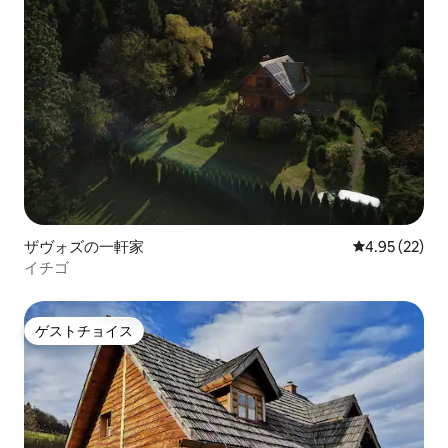
ザヴォズの一軒家
レビュー22件
4.95 (22)
イチゴ
ゲストチョイス
ゲストチョイス