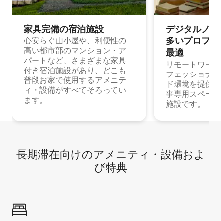
家具完備の宿⁠泊⁠施⁠設
デジタルノマド
多⁠いプ⁠ロ⁠フ⁠ェ⁠
心安らぐ山小屋や、利便性の
高い都市部のマンション・ア
最⁠適
パートなど、さまざまな家具
リモートワーク
付き宿泊施設があり、どこも
フェッショナル
普段お家で使用するアメニテ
ド環境を提供する
ィ・設備がすべてそろってい
事専用スペース
ます。
施設です。
長期滞在向け⁠のア⁠メ⁠ニ⁠テ⁠ィ⁠・設⁠備⁠およ
び特⁠典