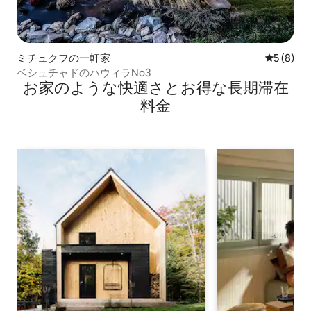
ミチュクフの一軒家
レビュー
5 (8)
ベシュチャドのハウィラNo3
お家のような快⁠適⁠さ⁠とお⁠得⁠な長⁠期⁠滞⁠在
料⁠金