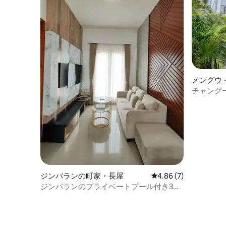
メングウ
チャング
濯機｜Wi-F
ジンバランの町家・長屋
レビュー7件、5つ星中
4.86 (7)
ジンバランのプライベートプール付き3ベ
ッドルームハウス