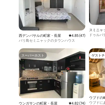
スミニャ
ドゥルパ
西デンパサルの町家・長屋
レビュー47件、5つ星中
4.85 (47)
ハウス・
バリ島セミニャックのタウンハウス
スーパーホスト
ゲストチ
スーパーホスト
ゲストチ
ウブドの
ウブドにある
ウンガサンの町家・長屋
レビュー74件、5つ星中
4.82 (74)