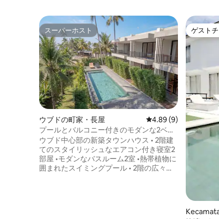
スーパーホスト
ゲストチ
スーパーホスト
ゲストチ
ウブドの町家・長屋
レビュー9件、5つ星中
4.89 (9)
プールとバルコニー付きのモダンな2ベッ
ドルームのタウンハウス•ウブドの中心部
ウブド中心部の新築タウンハウス • 2階建
てのスタイリッシュなエアコン付き寝室2
部屋 •モダンなバスルーム2室 •熱帯植物に
囲まれたスイミングプール • 2階の広々と
したバルコニーパティオからはオープン
ビュー •明るいオープンプランのリビン
グ、キッチン、ダイニングエリア •リモー
トワークとストリーミング用の300 Mbps
Kecamat
Wi-Fi •ご要望に応じてNetflixとPS5 •ご要