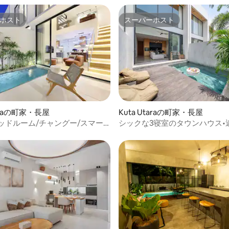
ホスト
スーパーホスト
ホスト
スーパーホスト
4.94つ星の平均評価
taraの町家・長屋
Kuta Utaraの町家・長屋
2ベッドルーム/チャングー/スマー
シックな3寝室のタウンハウス•
ウス/ビーチまで700メート
チ•プール•ウマラス