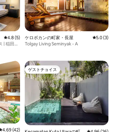
レビュー5件、5つ星中4.8つ星の平均評価
4.8 (5)
ケロボカンの町家・長屋
レビュー3件、5つ星
5.0 (3)
| 稲田の
Tolgay Living Seminyak - A
ゲストチョイス
ゲストチョイス
レビュー42件、5つ星中4.69つ星の平均評価
4.69 (42)
Kecamatan Kuta Utaraの町
レビュー26件、5つ星
4.96 (26)