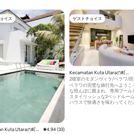
ョイス
ゲストチョイス
ョイス
ゲストチョイス
Kecamatan Kuta Utaraの町
4.89つ星の平均評価
家・長屋
2寝室のモダンヴィラ/ベラワ/
め/プール付き
ベラワの完璧な旅行先へようこそ！
な田んぼに囲まれ、専用プール
スタイリッシュな2ベッドルー
ハウスで快適さを味わってくださ
タウンハウスには、最高の快適
するためにスタイリッシュに設
ヴィラ用家具とアメニティが完
います。 ベラワの平和でありながらアク
an Kuta Utaraの町
レビュー33件、5つ星中4.94つ星の平均評価
4.94 (33)
セスの良いエリアに位置する当