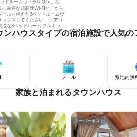
ッドルームヴィラLaGita、共用
ンハウスは、短期滞在または長
高速Wi-Fi
に最適な超高速Wi-Fiと、きら
最適です。 シンプルな生活で特
プールを備えた3ベッドルームヴ
をしてください。 今すぐ宿泊先を予約し
ラックスしてください。 エアコ
て、美しいベラワをお楽しみく
快適な3ベッドルーム フルキッチ
ウンハウスタイプの宿泊施設で人気の
オープンプランのリビング。 わ
先に共用プールがあります。 専
ースと350 MbpsのWi-Fi 宿泊
ニャックとチャングーの間にあ
そしてバリ島のトップビーチ＆
近いです ゲート付き駐車
時間年中無休のセルフチェックイ
中は生産性を維持し、夜はプール
i
プール
敷地内無料駐
ぎましょう
家族と泊まれるタウンハウス
ホスト
スーパーホスト
ホスト
スーパーホスト