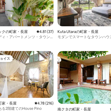
ックの町家・長屋
レビュー37件、5つ星中4.81つ星の平均評価
4.81 (37)
Kuta Utaraの町家・長屋
ディ・アパートメンツ・タウン
モダンでスマートなタウンハウス 
4.85つ星の平均評価
レックス
眺望
ョイス
ョイス
町家・長屋
レビュー216件、5つ星中4.78つ星の平均評価
4.78 (216)
2階建てのHouse Pino
4.82つ星の平均評価
南クタの町家・長屋