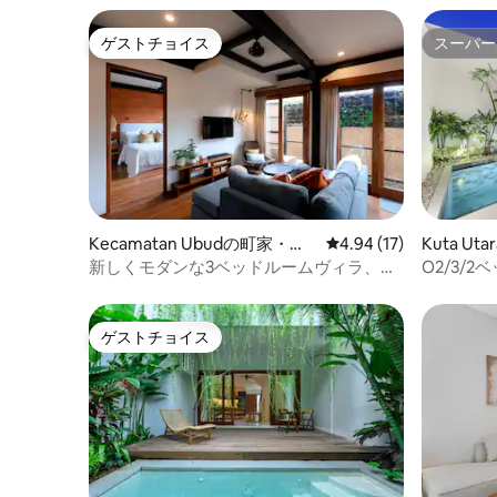
ゲストチョイス
スーパー
ゲストチョイス
スーパー
Kecamatan Ubudの町家・長
レビュー17件、5つ星中
4.94 (17)
Kuta U
屋
新しくモダンな3ベッドルームヴィラ、セ
O2/3/
ルフチェックイン、ウブドまで徒歩
トタウンハ
ル！
ゲストチョイス
ゲストチョイス