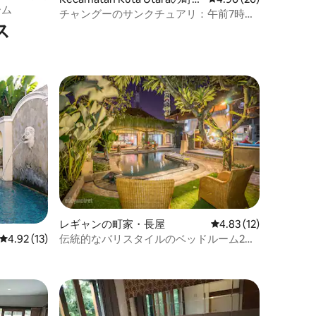
ーム
家・長屋
チャングーのサンクチュアリ：午前7時近
ス
くの3ベッドルーム専用プール
レギャンの町家・長屋
レビュー12件、5つ星
4.83 (12)
伝統的なバリスタイルのベッドルーム2の
レビュー13件、5つ星中4.92つ星の平均評価
4.92 (13)
庭のヴィラ