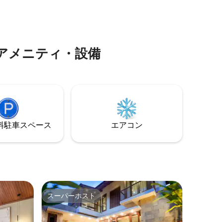
スミニャックビレッジ、ショッピング、
期滞在に
ビーチまで徒歩で行け、その後、プライ
別な体験
バシーの確保されたプールと中庭に戻る
ことができます。
ださい！
アメニティ・設備
⁠車ス⁠ペ⁠ー⁠ス
エアコン
スーパーホスト
スーパーホスト