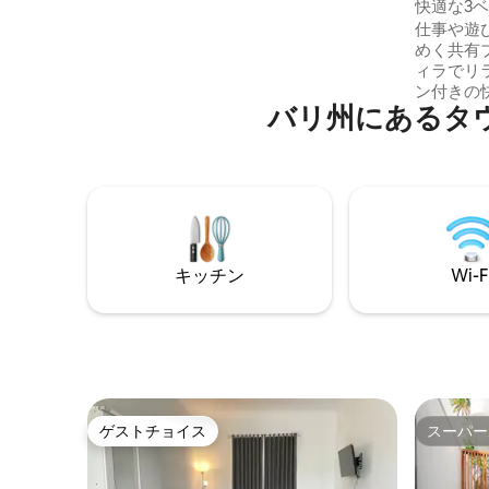
家・長屋
快適な3ベ
望に応じてベビーベッドとハイチェア •タ
プール、超
仕事や遊び
オル＆リネン交換付きの毎日の清掃 • スク
めく共有
ーターレンタル、プライベートドライバ
ィラでリ
ーなどのコンシェルジュサービス
ン付きの
バリ州にあるタ
ン付きの
ずか数歩
用ワークスペ
先はスミ
ります。
ビーチクラブに
場と24
ン。 日
キッチン
Wi-F
でくつろ
ゲストチョイス
スーパー
ゲストチョイス
スーパー