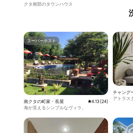
クタ南部のタウンハウス
スーパーホスト
スーパーホスト
チャング
アトラス
南クタの町家・長屋
レビュー24件、5つ星中
4.13 (24)
イナー - A
海が見えるシンプルなヴィラ。