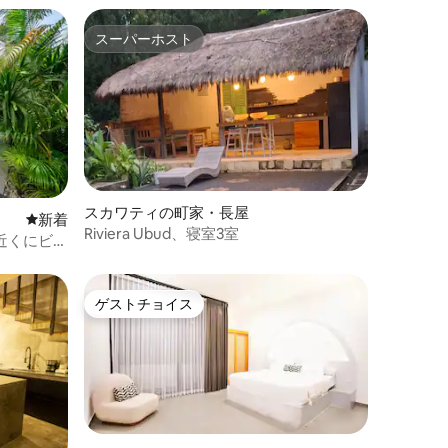
スーパーホスト
スーパーホスト
スカワティの町家・長屋
新しい宿泊先
新着
Riviera Ubud、寝室3室
近くにビー
ゲストチョイス
ゲストチョイス