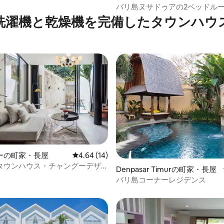
バリ島ヌサドゥアの2ベッドル
洗濯機と乾燥機を完備したタウンハウ
ーの町家・長屋
レビュー14件、5つ星中4.64つ星の平均評価
4.64 (14)
タウンハウス・チャングーデザ
Denpasar Timurの町家・長屋
4.13つ星の平均評価
1
バリ島コーナーレジデンス