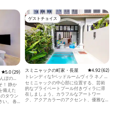
スカワテ
ゲストチョイス
スーパ
ゲストチョイス
スーパ
静かな滞
ル付きヴ
快適さと
ッドルー
90平方
てのリビ
スルーム
イバシー
ップルにぴった
用のリビ
スミニャックの町家・長屋
レビュー62件、5つ星
4.92 (62)
レビュー29件、5つ星中5.0つ星の平均評価
5.0 (29)
ンパクト
トレンディな1ベッドルームヴィラ ネノ ウ
田んぼの眺
イレがあ
ォーク トゥ ペティテンゲット ビーチ
セミニャックの中心部に位置する、芸術
 静か
庭園の景
的なプライベートプール付きヴィラに滞
を備えた
専用プー
在しましょう。カラフルなアートワー
ムのタウン
ックな旅
ク、アクアカラーのアクセント、優雅な
い。 各
アーチ型のディテールが、Villa Nenoに独
さを実現
自の遊び心あふれる個性を与えていま
計された
す。 Gang Sri Darmaに位置するこの宿泊
備されて
先からは、カップルや一人旅の方は、イ
ートストリート、シスターフィールズ、
社のタウ