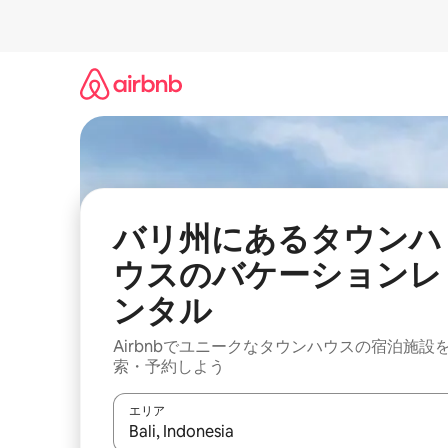
コ
ン
テ
ン
ツ
に
ス
キ
ッ
プ
バリ州にあるタウンハ
ウスのバケーションレ
ンタル
Airbnbでユニークなタウンハウスの宿泊施設
索・予約しよう
エリア
検索結果が表示されたら、上下の矢印キーを使っ