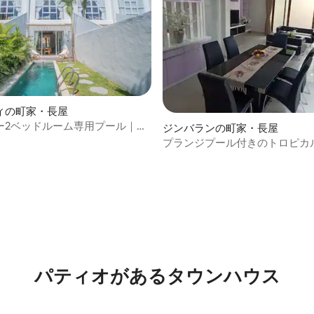
ィの町家・長屋
ー2ベッドルーム専用プール｜洗
ジンバランの町家・長屋
i200+
プランジプール付きのトロピカ
4.86つ星の平均評価
パティオがあるタウンハウス