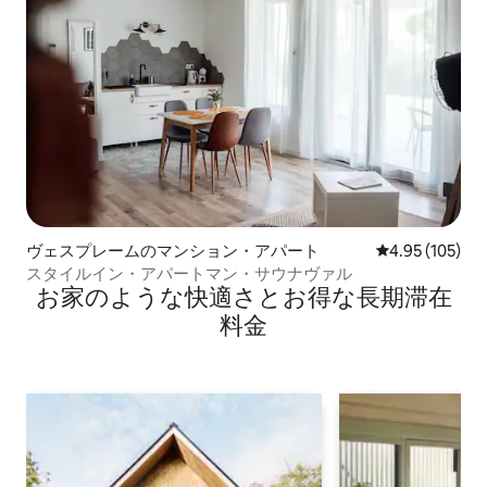
ヴェスプレームのマンション・アパート
レビュー105件
4.95 (105)
スタイルイン・アパートマン・サウナヴァル
お家のような快⁠適⁠さ⁠とお⁠得⁠な長⁠期⁠滞⁠在
料⁠金