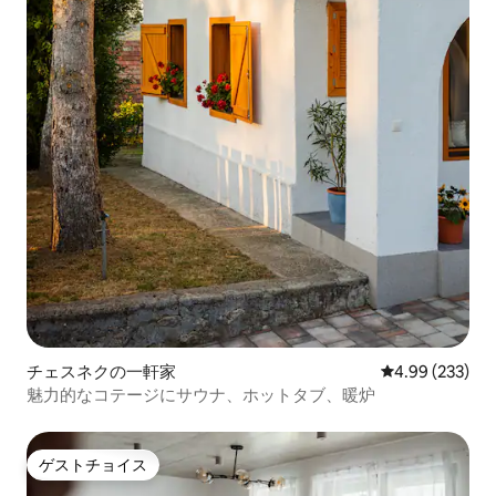
チェスネクの一軒家
レビュー233件
4.99 (233)
魅力的なコテージにサウナ、ホットタブ、暖炉
ゲストチョイス
ゲストチョイス