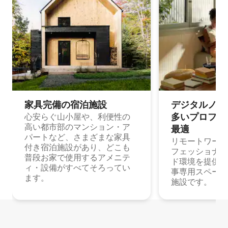
家具完備の宿⁠泊⁠施⁠設
デジタルノマド
多⁠いプ⁠ロ⁠フ⁠ェ⁠
心安らぐ山小屋や、利便性の
高い都市部のマンション・ア
最⁠適
パートなど、さまざまな家具
リモートワーク
付き宿泊施設があり、どこも
フェッショナル
普段お家で使用するアメニテ
ド環境を提供する
ィ・設備がすべてそろってい
事専用スペース
ます。
施設です。