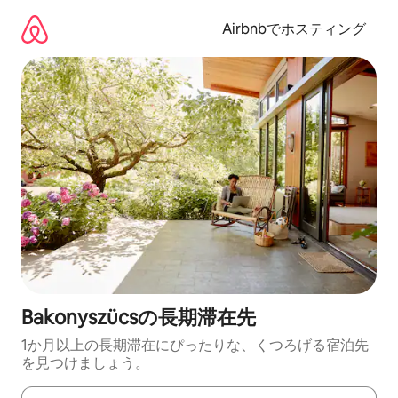
コ
ン
Airbnbでホスティング
テ
ン
ツ
に
ス
キ
ッ
プ
Bakonyszücsの長期滞在先
1か月以上の長期滞在にぴったりな、くつろげる宿泊先
を見つけましょう。