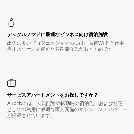
デジタルノマド⁠に最⁠適⁠なビ⁠ジ⁠ネ⁠ス⁠向⁠け宿⁠泊⁠施⁠設
出張の多いプロフェッショナルには、高速Wi-Fiと仕事
専用スペースを備えた長期滞在先がおすすめです。
サービスアパートメントをお探しですか？
Airbnbには、人員配置や転勤時の宿泊先、および社宅
としての利用に最適な家具完備のマンション・アパート
が掲載されています。