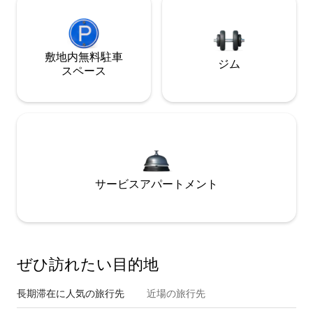
敷地内無料駐⁠車
ジム
ス⁠ペ⁠ー⁠ス
サービスアパートメント
ぜひ訪⁠れ⁠た⁠い目⁠的⁠地
長期滞在に人気の旅行先
近場の旅行先