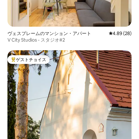
ヴェスプレームのマンション・アパート
レビュー28件
4.89 (28)
V City Studios - スタジオ#2
ゲストチョイス
大好評のゲストチョイスです。