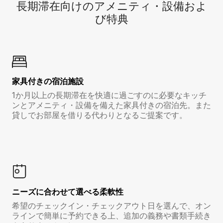
長期滞在向け⁠のア⁠メ⁠ニ⁠テ⁠ィ⁠・設⁠備⁠およ
び特⁠典
家具付き⁠の宿⁠泊⁠施⁠設
1か月以上の長期滞在を快適に過ごすのに必要なキッチ
ンとアメニティ・設備を備えた家具付きの宿泊先。また
貸しでお部屋を借りる代わりとなるご提案です。
ニーズに合わせて選べる柔軟性
希望のチェックイン・チェックアウト日を選んで、オン
ラインで簡単に予約できる上、追加の義務や書類手続き