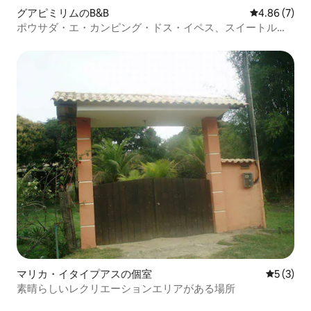
グアピミリムのB&B
レビュー7件
4.86 (7)
ポウサダ・エ・カンピング・ドス・イペス、スイートルー
ム
マリカ・イタイプアスの個室
レビュー
5 (3)
素晴らしいレクリエーションエリアがある場所