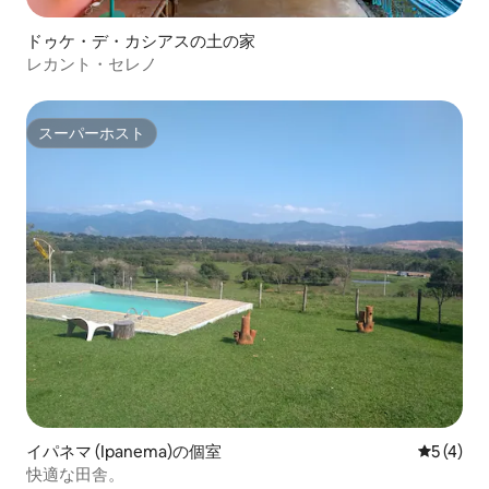
ドゥケ・デ・カシアスの土の家
レカント・セレノ
スーパーホスト
スーパーホスト
イパネマ (Ipanema)の個室
レビュー
5 (4)
快適な田舎。