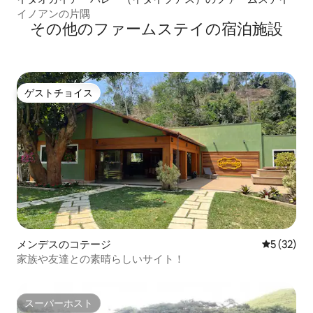
イノアンの片隅
その他のファームステイの宿泊施設
ゲストチョイス
ゲストチョイス
メンデスのコテージ
レビュー3
5 (32)
家族や友達との素晴らしいサイト！
スーパーホスト
スーパーホスト