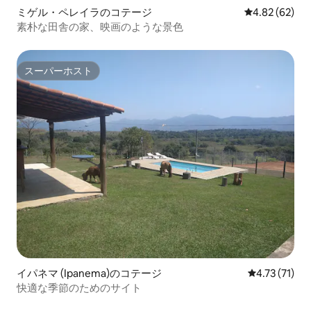
ミゲル・ペレイラのコテージ
レビュー62件
4.82 (62)
素朴な田舎の家、映画のような景色
スーパーホスト
スーパーホスト
イパネマ (Ipanema)のコテージ
レビュー71件
4.73 (71)
快適な季節のためのサイト