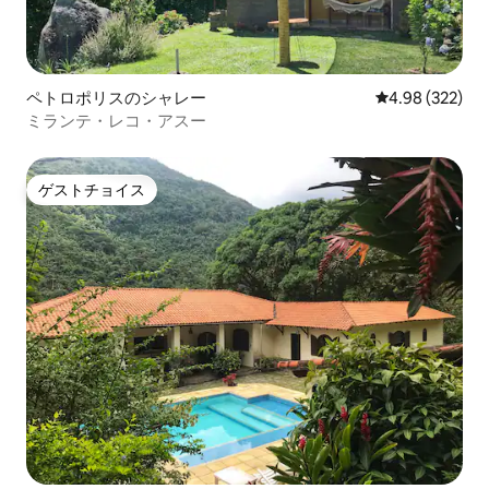
ペトロポリスのシャレー
レビュー322件
4.98 (322)
ミランテ・レコ・アスー
ゲストチョイス
ゲストチョイス