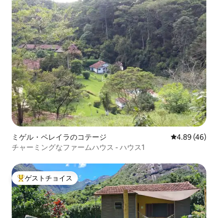
ミゲル・ペレイラのコテージ
レビュー46件
4.89 (46)
チャーミングなファームハウス - ハウス1
ゲストチョイス
大好評のゲストチョイスです。