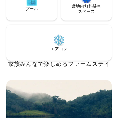
敷地内無料駐⁠車
プール
ス⁠ペ⁠ー⁠ス
エアコン
家族みんなで楽しめるファームステイ