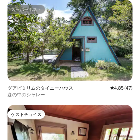
スーパーホスト
スーパーホスト
グアピミリムのタイニーハウス
レビュー47件
4.85 (47)
森の中のシャレー
ゲストチョイス
ゲストチョイス