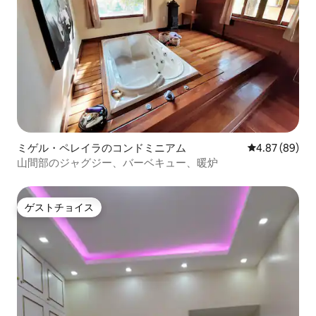
ミゲル・ペレイラのコンドミニアム
レビュー89件
4.87 (89)
山間部のジャグジー、バーベキュー、暖炉
ゲストチョイス
ゲストチョイス