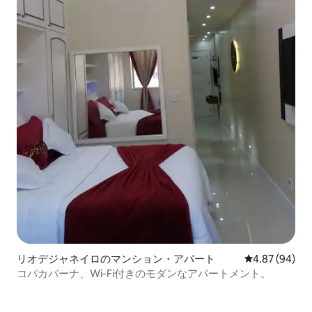
リオデジャネイロのマンション・アパート
レビュー94件
4.87 (94)
コパカバーナ、Wi-Fi付きのモダンなアパートメント。