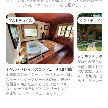
ロケーションや清潔さなどの点でゲストから高評価を得
ているファームステイをご紹介します
ゲストチョイス
ゲストチョイス
ゲストチョイス
ゲストチョイス
メンデスのコテー
家族や友達との素
自然に囲まれた私
ミゲル・ペレイラのコンドミ
レビュー89件、5つ星中4.87
4.87 (89)
供や家族、大人数
ニアム
山間部のジャグジー、バーベキュー、暖
す。 敷地内には36,000メートルの自然が
炉
スイートにジャグジー付きの家。 暖炉と
あり、サッカー場
洗面台を備えた広々としたリビングルー
ランポリン、テー
ム。 ケーブルテレビとストリーミング、
ル、ビリヤード、
高速WiFi。 バーベキューセット、テーブ
鶏小屋、ヤギ、ク
ル、屋外ラウンジチェア、シャワー付き
す。 7つのスイー
の専用キオスク。 クローゼットと冷暖房
があります。設備
付きスイート。 リビングルームにソファ
ーベキュー、薪オ