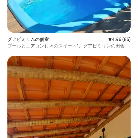
グアピミリムの個室
レビュー85件
4.96 (85)
プールとエアコン付きのスイート1、グアピミリンの田舎