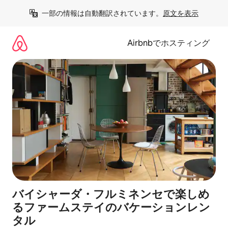
コ
一部の情報は自動翻訳されています。
原文を表示
ン
テ
ン
Airbnbでホスティング
ツ
に
ス
キ
ッ
プ
バイシャーダ・フルミネンセで楽しめ
るファームステイのバケーションレン
タル