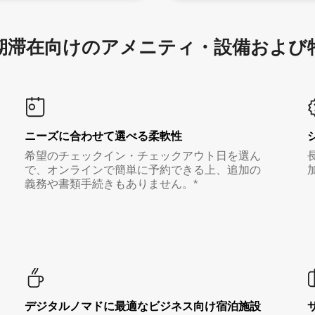
滞在向け⁠のア⁠メ⁠ニ⁠テ⁠ィ⁠・設⁠備⁠および
ニーズに合わせて選べる柔軟性
希望のチェックイン・チェックアウト日を選ん
で、オンラインで簡単に予約できる上、追加の
義務や書類手続きもありません。*
デジタルノマド⁠に最⁠適⁠なビ⁠ジ⁠ネ⁠ス⁠向⁠け宿⁠泊⁠施⁠設