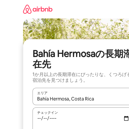
コ
ン
テ
ン
ツ
に
ス
キ
ッ
Bahía Hermosaの長期
プ
在先
1か月以上の長期滞在にぴったりな、くつろげ
宿泊先を見つけましょう。
エリア
検索結果が表示されたら、上下の矢印キーを使っ
チェックイン