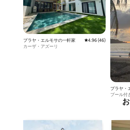
プラヤ・エルモサの一軒家
レビュー46件、5つ星中
4.96 (46)
カーザ・アズーリ
プラヤ・
プール付
お