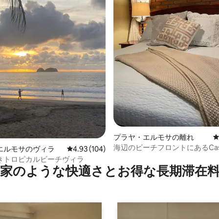
4.96つ星の平均評価
プラヤ・エルモサの離れ
海辺のビーチフロントにあるCasita
エルモサのヴィラ
レビュー104件、5つ星中4.93つ星の平均評価
4.93 (104)
きトロピカルビーチヴィラ
家のような快⁠適⁠さ⁠とお⁠得⁠な長⁠期⁠滞⁠在料