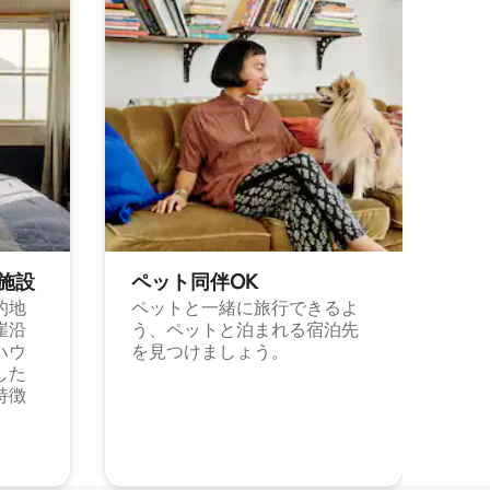
施⁠設
ペット同⁠伴OK
的地
ペットと一緒に旅行できるよ
崖沿
う、ペットと泊まれる宿泊先
ハウ
を見つけましょう。
した
特徴