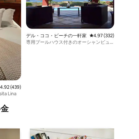
デル・ココ・ビーチの一軒家
レビュー332件、5つ星
4.97 (332)
専用プールハウス付きのオーシャンビュ
ー：イザベラ6号
レビュー439件、5つ星中4.92つ星の平均評価
4.92 (439)
 Lina
⁠金