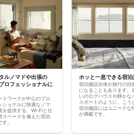
タルノマドや出⁠張⁠の
ホッと一⁠息⁠で⁠き⁠る宿⁠泊
⁠ロ⁠フ⁠ェ⁠ッ⁠シ⁠ョ⁠ナ⁠ル⁠に
宿泊施設自体が旅行の目
になることもあります。
いのログハウスや静かな
ートワークが中心のプロ
スボートのように、こう
ッショナルに快適なノマ
宿泊施設にはユニークな
境を提供する、Wi-Fiと仕
が満載です。
用スペースを備えた宿泊
です。