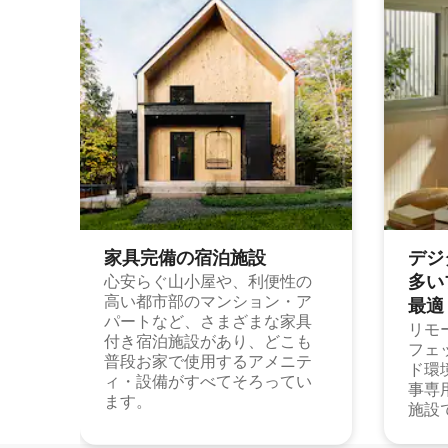
家具完備の宿⁠泊⁠施⁠設
デジ
多⁠いプ
心安らぐ山小屋や、利便性の
高い都市部のマンション・ア
最⁠適
パートなど、さまざまな家具
リモ
付き宿泊施設があり、どこも
フェ
普段お家で使用するアメニテ
ド環
ィ・設備がすべてそろってい
事専
ます。
施設