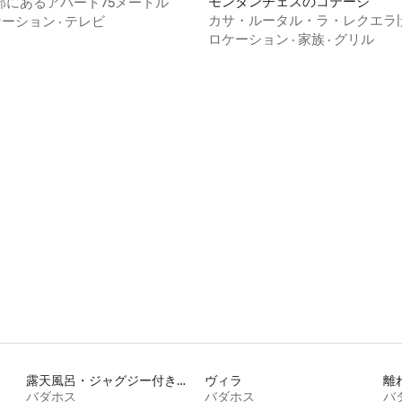
ドミニアム
モンタンチェスのコテージ
部にあるアパート75メートル
カサ・ルータル・ラ・レクエラ
ケーション
·
テレビ
園地帯、プール
ロケーション
·
家族
·
グリル
4.98つ星の平均評価
露天風呂・ジャグジー付きの宿泊施設
ヴィラ
離
バダホス
バダホス
バ