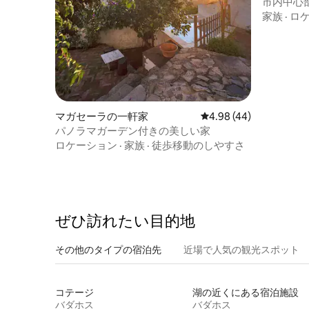
ナのコン
市内中心
家族
·
ロ
マガセーラの一軒家
レビュー44件、5つ星中
4.98 (44)
パノラマガーデン付きの美しい家
ロケーション
·
家族
·
徒歩移動のしやすさ
ぜひ訪⁠れ⁠た⁠い目⁠的⁠地
その他のタ⁠イ⁠プ⁠の宿⁠泊⁠先
近場で人気の観光スポット
コテージ
湖の近くにある宿泊施設
バダホス
バダホス