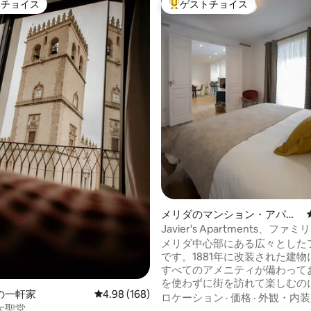
トチョイス
ゲストチョイス
ゲストチョイスです。
大好評のゲストチョイスです。
中5.0つ星の平均評価
メリダのマンション・アパー
ト
Javier's Apartments、フ
トメント
メリダ中心部にある広々とした
です。1881年に改装された建物
すべてのアメニティが備わって
を使わずに街を訪れて楽しむの
の一軒家
レビュー168件、5つ星中4.98つ星の平均評価
4.98 (168)
す。 この宿泊施設は4棟のフラ
ロケーション
·
価格
·
外観・内装
大聖堂
されており、1ベッドルームと2