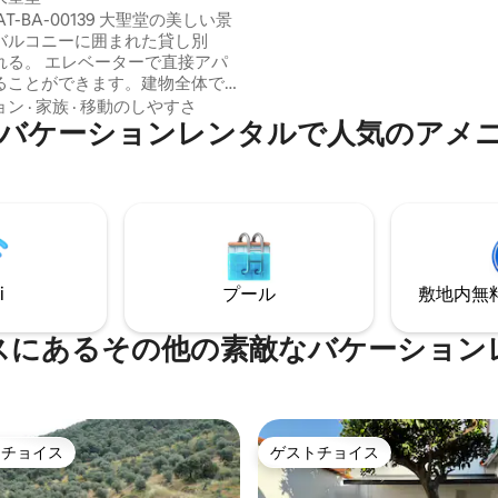
ムがあり、すべての部屋に外に
-00139 大聖堂の美しい景
ルコニーまたは窓、キングサイ
バルコニーに囲まれた貸し別
ド、リビングルーム、キッチン
ーターで直接アパ
スルーム、無料Wi-Fi、スマー
ることができます。建物全体で
衛星テレビが備わっています。 
つのアパート、プライバシーと
ョン
·
家族
·
移動のしやすさ
ベッドリネンとタオル、バスル
バケーションレンタルで人気のアメ
ニティ、コーヒーと紅茶のカプ
の作業に最適（Wi-Fi） サン
まれています。
車場まで200メートル。アプリケ
elpark）12ユーロ/24時間
ントランス、わ
い指示、玄関から電話できる可
ィカメラ。
i
プール
敷地内無料駐
スにあるその他の素敵なバケーション
トチョイス
ゲストチョイス
ゲストチョイスです。
ゲストチョイス