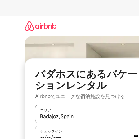
コ
ン
テ
ン
ツ
に
ス
キ
ッ
プ
バダホスにあるバケー
ションレンタル
Airbnbでユニークな宿泊施設を見つける
エリア
検索結果が表示されたら、上下の矢印キーを使っ
チェックイン