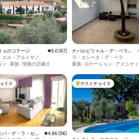
4.88つ星の平均評価
リョのコテージ
レビュー67件、5つ星中5.0つ星の平均評価
5.0 (67)
ナバルビリャル・デ・ペラの
一軒家
・エル・アルトサノ
ラ・カシータ・デ・ペラ
ョン
·
家族
·
情報の正確さ
家族
·
ロケーション
·
アメニティ
ョイス
ゲストチョイス
ョイス
大好評のゲストチョイスです。
エバ・デ・ラ・セレ
レビュー96件、5つ星中4.86つ星の平均評価
4.86 (96)