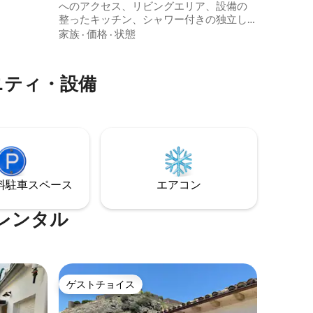
へのアクセス、リビングエリア、設備の
面したバ
整ったキッチン、シャワー付きの独立し
ズのベッ
たバスルームがあります。アパートメン
家族
·
価格
·
状態
、専用バ
トの面積は約 40 平方メートルで、10 平方
トテレビ、
メートル未満のプライベートパティオが
高品質の
あります。ご予約のゲストが 3 名以下の場
ームアメ
ニティ・設備
合、ソファーベッドの組み立ては含まれ
セルが含
ていません。追加料金が発生します。ご
到着日の少なくとも 24 時間前までに宿泊
施設にご連絡いただく必要があります。
⁠車ス⁠ペ⁠ー⁠ス
エアコン
レンタル
ゲストチョイス
ゲストチョイス