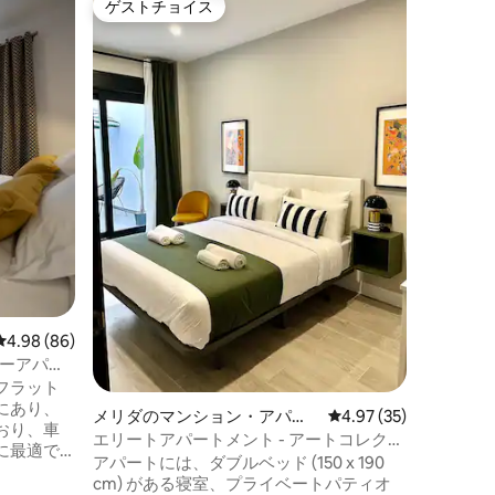
ゲストチョイス
スーパ
ゲストチョイス
スーパ
ユニーク
プエルタ
スのプエ
置し、エ
歩12分
メートル
ロケーシ
です。ア
から徒歩
をご利用いただ
ベーター
グアディ
です。ア
に駐車場
わってい
レビュー86件、5つ星中4.98つ星の平均評価
4.98 (86)
ァミリーアパー
フラット
にあり、
メリダのマンション・アパー
レビュー35件、5つ星
4.97 (35)
おり、車
ト
エリートアパートメント - アートコレクシ
に最適で
ョン - グスタフ、グ...
アパートには、ダブルベッド (150 x 190
ットで構成
cm) がある寝室、プライベートパティオ
ベッドルー