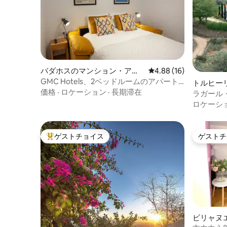
バダホスのマンション・アパ
レビュー16件、5つ星中
4.88 (16)
ート
GMC Hotels、2ベッドルームのアパート
トルヒー
メント
価格
·
ロケーション
·
長期滞在
ラガール
ロケーシ
ゲストチョイス
ゲストチ
大好評のゲストチョイスです。
ゲストチ
ビリャヌ