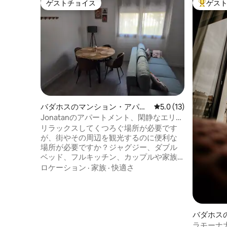
ゲストチョイス
ゲス
ゲストチョイス
大好評の
バダホスのマンション・アパー
レビュー13件、5つ星
5.0 (13)
ト
Jonatanのアパートメント、閑静なエリ
ア、アパートメント...
リラックスしてくつろぐ場所が必要です
が、街やその周辺を観光するのに便利な
場所が必要ですか？ジャグジー、ダブル
ベッド、フルキッチン、カップルや家族
で街で数日を楽しむためのすべての設備
ロケーション
·
家族
·
快適さ
を備えたこの広々としたアパートメント
を楽しむチャンスをお見逃しなく。最近
建てられた最高品質のアパートメント
で、交通の混雑から離れ、駐車場が簡単
に利用できる広々とした快適な空間で、
バダホス
自宅のようにくつろぐことができます。
ラモーナ