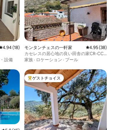
レビュー18件、5つ星中4.94つ星の平均評価
4.94 (18)
モンタンチェスの一軒家
レビュー38件、5つ星
4.95 (38)
カセレスの居心地の良い田舎の家CR-CC-
00182
・設備
家族
·
ロケーション
·
プール
ゲストチョイス
大好評のゲストチョイスです。