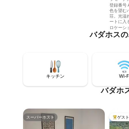
アパートメントは、調理器具が揃った家
登録番号 AT-BA
具付きのフルキッチン (オーブンと食器洗
色を望む
い機付き) と、160 x 200 のベッド (2 名様
荘。光溢れる。 エレベ
用) に変換可能な 3 人掛けのソファベッド
ートに入
がある広いリビングダイニングルーム、
たった一
ロケーシ
そしてダブルベッド (160 x 200) と素晴ら
バダホスの
静けさ。 太陽の眺めが楽しめるテラス。
しいジャグジーがある寝室で構成されて
オンラインで
います。リビングと寝室には冷暖房機が
アトン駐
あり、数日間過ごすためのすべての設備
ーション（T
（シーツ、掛け布団、タオル、洗濯機、
*（変更可能） 自立したエ
50インチテレビ、Wi-Fiなど）が揃ってい
かりやす
ます。 共用の玄関ホール。
能性。 スマートテレビでNetflix 玄関にセ
キュリテ
キッチン
Wi-F
バダホ
スーパーホスト
ゲス
スーパーホスト
大好評の