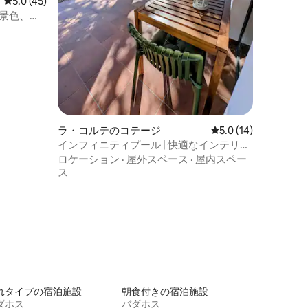
レビュー45件、5つ星中5.0つ星の平均評価
5.0 (45)
|景色、田
ラ・コルテのコテージ
レビュー14件、5つ
5.0 (14)
インフィニティプール | 快適なインテリア
| パノラマビュー
ロケーション
·
屋外スペース
·
屋内スペー
ス
れタイプの宿泊施設
朝食付きの宿泊施設
ダホス
バダホス