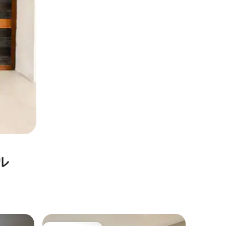
ル
バダホス