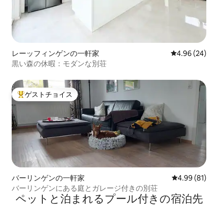
レーッフィンゲンの一軒家
レビュー24件
4.96 (24)
黒い森の休暇：モダンな別荘
ゲストチョイス
大好評のゲストチョイスです。
バーリンゲンの一軒家
レビュー81件
4.99 (81)
バーリンゲンにある庭とガレージ付きの別荘
ペットと泊まれるプール付きの宿泊先