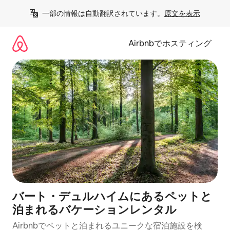
コ
一部の情報は自動翻訳されています。
原文を表示
ン
テ
ン
Airbnbでホスティング
ツ
に
ス
キ
ッ
プ
バート・デュルハイムにあるペットと
泊まれるバケーションレンタル
Airbnbでペットと泊まれるユニークな宿泊施設を検