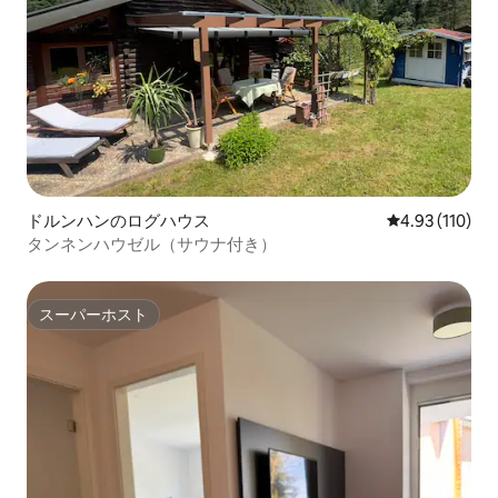
ドルンハンのログハウス
レビュー110件
4.93 (110)
タンネンハウゼル（サウナ付き）
スーパーホスト
スーパーホスト