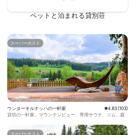
ペットと泊まれる貸別荘
スーパーホスト
スーパーホスト
ウンターキルナッハの一軒家
レビュー103件
4.83 (103)
貸切の一軒家、マウンテンビュー、専用サウナ、ジム、庭
スーパーホスト