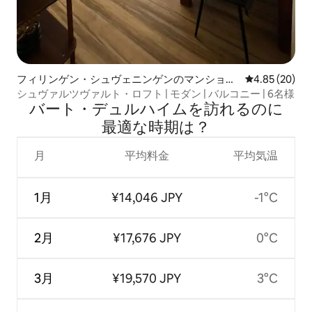
フィリンゲン・シュヴェニンゲンのマンショ
レビュー20件
4.85 (20)
ン・アパート
シュヴァルツヴァルト・ロフト | モダン | バルコニー | 6名様
バート・デュルハイムを訪⁠れ⁠るの⁠に
最⁠適⁠な時⁠期⁠は⁠？
月
平均料金
平均気温
1月
¥14,046 JPY
-1°C
2月
¥17,676 JPY
0°C
3月
¥19,570 JPY
3°C