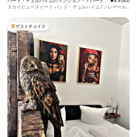
バート・デュルハイムのマンション・アパート
レビュー40
4.9 (40)
スカイビュースイート バッド・デュルハイム | ソレマール |
眺望
ゲストチョイス
大好評のゲストチョイスです。