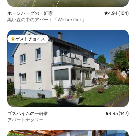
ホーンバーグの一軒家
レビュー104件
4.94 (104)
黒い森の中のアパート「Weiherblick」
ゲストチョイス
大好評のゲストチョイスです。
ゴスハイムの一軒家
レビュー147件
4.95 (147)
アパートナタリー