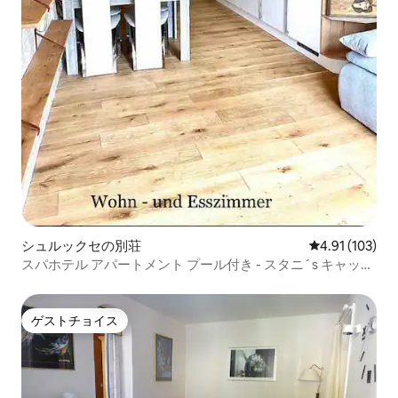
シュルックセの別荘
レビュー103件
4.91 (103)
スパホテル アパートメント プール付き - スタニ´s キャッス
ル
ゲストチョイス
ゲストチョイス