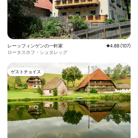
レーッフィンゲンの一軒家
レビュー107件
4.88 (107)
ロータスホフ・シュタレッグ
ゲストチョイス
ゲストチョイス