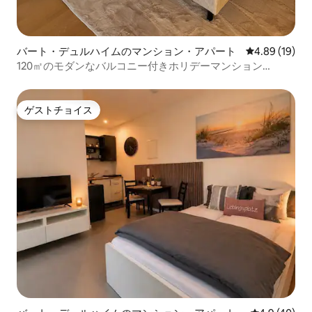
バート・デュルハイムのマンション・アパート
レビュー19件
4.89 (19)
120㎡のモダンなバルコニー付きホリデーマンション
「Alex」
ゲストチョイス
ゲストチョイス