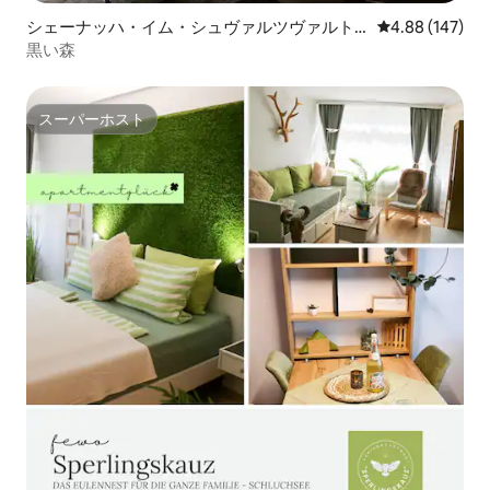
シェーナッハ・イム・シュヴァルツヴァルト
レビュー147件
4.88 (147)
のマンション・アパート
黒い森
スーパーホスト
スーパーホスト