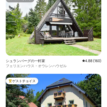
スーパーホスト
シュランバーグの一軒家
レビュー160件
4.88 (160)
フェリエンハウス・オウレンハウゼル
ゲストチョイス
大好評のゲストチョイスです。