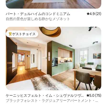
バート・デュルハイムのコンドミニアム
レビュー21
4.9 (21)
自然の景色が楽しめる静かなメゾネット
ゲストチョイス
大好評のゲストチョイスです。
ケーニッヒスフェルト・イム・シュヴァルツヴァ
レビュー75
5.0 (75)
ルトのマンション・アパート
ブラックフォレスト・ラグジュアリーアパートメント・ヴ
ァルトグリュック、サウナ付き