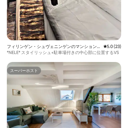
フィリンゲン・シュヴェニンゲンのマンション・
レビュー23
5.0 (23)
アパート
*NELE* スタイリッシュ+駐車場付きの中心部に位置するVS
スーパーホスト
スーパーホスト