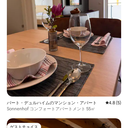
バート・デュルハイムのマンション・アパート
レビュー5
4.8 (5)
Sonnenhof コンフォートアパートメント 55㎡
ゲストチョイス