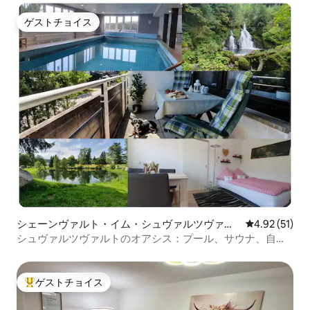
ゲストチョイス
ゲストチョイス
シェーンヴァルト・イム・シュヴァルツヴァル
レビュー51件
4.92 (51)
トのマンション・アパート
シュヴァルツヴァルトのオアシス：プール、サウナ、自
然、湖、公園
ゲストチョイス
大好評のゲストチョイスです。