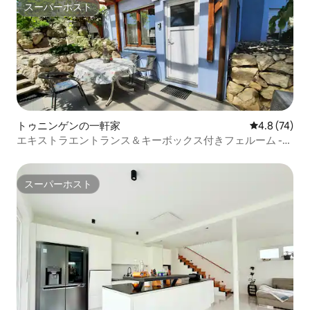
スーパーホスト
スーパーホスト
トゥニンゲンの一軒家
レビュー74
4.8 (74)
エキストラエントランス＆キーボックス付きフェルーム -夢
のよう -
スーパーホスト
スーパーホスト