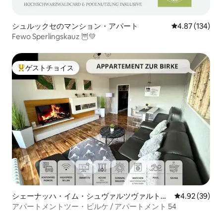
シュルックセのマンション・アパート
レビュー134件
4.87 (134)
Fewo Sperlingskauz 🦉💚
ゲストチョイス
大好評のゲストチョイスです。
シェーナッハ・イム・シュヴァルツヴァルトの
レビュー39件
4.92 (39)
マンション・アパート
アパートメントツー・ビルケ / アパートメント 54