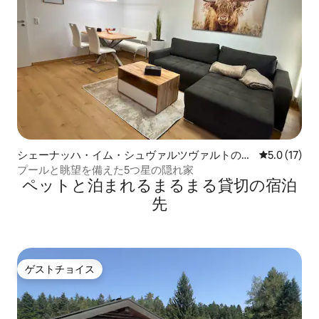
シェーナッハ・イム・シュヴァルツヴァルトのマ
レビュー17
5.0 (17)
ンション・アパート
プールと眺望を備えた5つ星の隠れ家
ペットと泊まれるまるまる貸切の宿泊
先
ゲストチョイス
ゲストチョイス