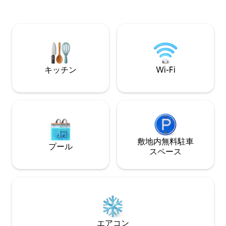
ぎましょう。 ゲストの快適さを最優先に
🇨🇭 チューリッヒ：90分 🏔️アルプスとス
考えております。
トラスブール：2～2.5時間 サイクリス
楽しみいただける
ト、ハイカー、探検家に最適です。 皆さ
を楽しみにしてい
んのお越しをお待ちしております！ よろ
作るこの機会をお
しくお願いいたします。Jason & Elke
また！
キッチン
Wi-Fi
敷地内無料駐⁠車
プール
ス⁠ペ⁠ー⁠ス
エアコン