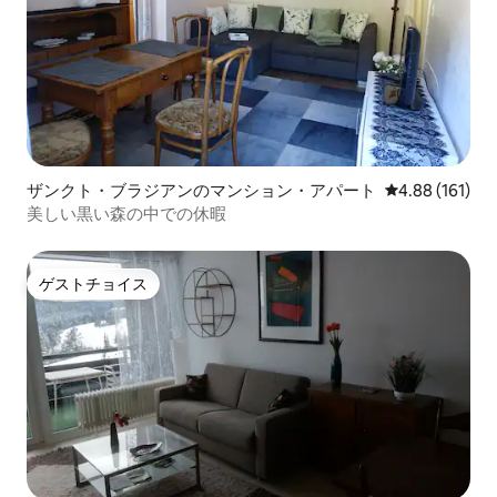
ザンクト・ブラジアンのマンション・アパート
レビュー161件
4.88 (161)
美しい黒い森の中での休暇
ゲストチョイス
ゲストチョイス