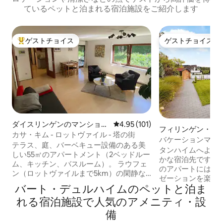
ているペットと泊まれる宿泊施設をご紹介します
ゲストチョイス
ゲストチョイス
大好評のゲストチョイスです。
ゲストチョイス
ダイスリンゲンのマンショ
レビュー101件、5つ星中4.95
4.95 (101)
フィリンゲン・シ
ン・アパート
カサ・キム - ロットヴァイル - 塔の街
ゲンのコンドミニ
バケーションマン
テラス、庭、バーベキュー設備のある美
ックフォレスト
タンハイムへよう
しい55㎡のアパートメント（2ベッドルー
かな宿泊先です！
ム、キッチン、バスルーム）。 ラウフェ
のアパートには、
ン（ロットヴァイルまで5km）の閑静な
ゼーションを楽し
場所にあり、エシャハタールのハイキン
バート・デュルハイムのペットと泊ま
ます。 Playstation 4、Netflix、Amazon
グパラダイスまで徒歩わずか20分。 A81
プライム・ビデオ
れる宿泊施設で人気のアメニティ・設
へのアクセスのおかげで、ハイライトへ
す。 近くのアト
の理想的な出発点です。 🌲 シュヴァルツ
備
元の料理を楽しみ
ヴァルト：45分 💧 ボーデン湖：60分