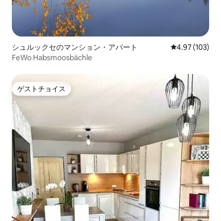
シュルックセのマンション・アパート
レビュー103件
4.97 (103)
FeWo Habsmoosbächle
ゲストチョイス
ゲストチョイス