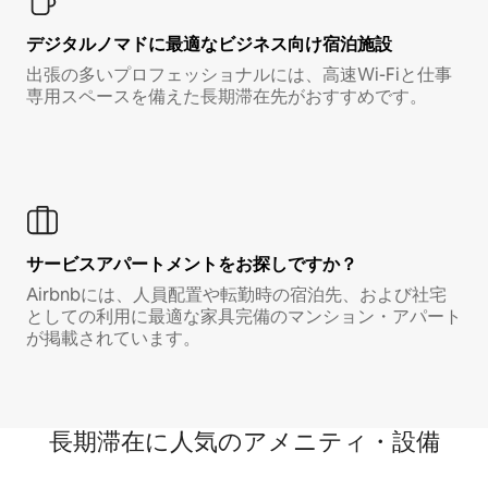
デジタルノマド⁠に最⁠適⁠なビ⁠ジ⁠ネ⁠ス⁠向⁠け宿⁠泊⁠施⁠設
出張の多いプロフェッショナルには、高速Wi-Fiと仕事
専用スペースを備えた長期滞在先がおすすめです。
サービスアパートメントをお探しですか？
Airbnbには、人員配置や転勤時の宿泊先、および社宅
としての利用に最適な家具完備のマンション・アパート
が掲載されています。
長期滞在に人気のアメニティ・設備