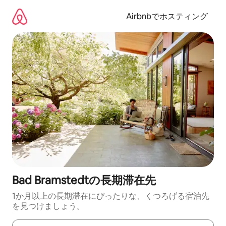
コ
ン
Airbnbでホスティング
テ
ン
ツ
に
ス
キ
ッ
プ
Bad Bramstedtの長期滞在先
1か月以上の長期滞在にぴったりな、くつろげる宿泊先
を見つけましょう。