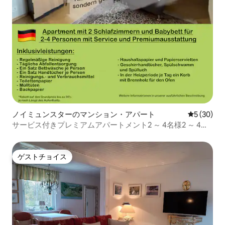
ノイミュンスターのマンション・アパート
レビュー3
5 (30)
サービス付きプレミアムアパートメント2 ～ 4名様2 ～ 4名
様
ゲストチョイス
ゲストチョイス