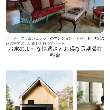
バート・ブラムシュテットのマンション・アパート
レビュー
5 (7)
緑の中での広い視野を持つアパート
お家のような快⁠適⁠さ⁠とお⁠得⁠な長⁠期⁠滞⁠在
料⁠金