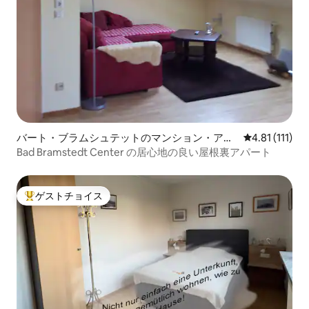
バート・ブラムシュテットのマンション・アパ
レビュー111
4.81 (111)
ート
Bad Bramstedt Center の居心地の良い屋根裏アパート
ゲストチョイス
大好評のゲストチョイスです。