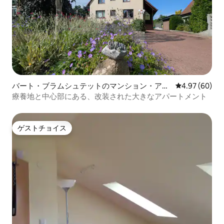
バート・ブラムシュテットのマンション・アパ
レビュー60件
4.97 (60)
ート
療養地と中心部にある、改装された大きなアパートメント
ゲストチョイス
ゲストチョイス