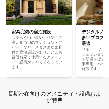
家具完備の宿⁠泊⁠施⁠設
デジタルノマド
多⁠いプ⁠ロ⁠フ⁠ェ⁠
心安らぐ山小屋や、利便性の
高い都市部のマンション・ア
最⁠適
パートなど、さまざまな家具
リモートワーク
付き宿泊施設があり、どこも
フェッショナル
普段お家で使用するアメニテ
ド環境を提供する
ィ・設備がすべてそろってい
事専用スペース
ます。
施設です。
長期滞在向け⁠のア⁠メ⁠ニ⁠テ⁠ィ⁠・設⁠備⁠およ
び特⁠典