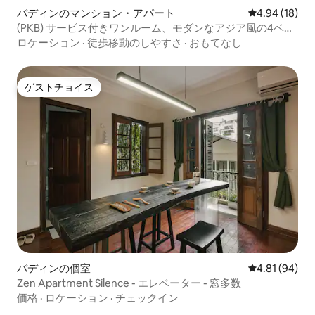
バディンのマンション・アパート
レビュー18件
4.94 (18)
(PKB) サービス付きワンルーム、モダンなアジア風の4ベッ
ドルーム
ロケーション
·
徒歩移動のしやすさ
·
おもてなし
ゲストチョイス
ゲストチョイス
バディンの個室
レビュー94件
4.81 (94)
Zen Apartment Silence - エレベーター - 窓多数
価格
·
ロケーション
·
チェックイン