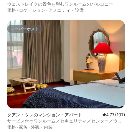
ウェストレイクの景色を望むワンルームのバルコニー
価格
·
ロケーション
·
アメニティ・設備
スーパーホスト
スーパーホスト
クアン・タンのマンション・アパート
レビュー107件
4.77 (107)
サービス付きワンルーム／セキュリティ／センター／ウェ
ストレイク
価格
·
家族
·
外観・内装