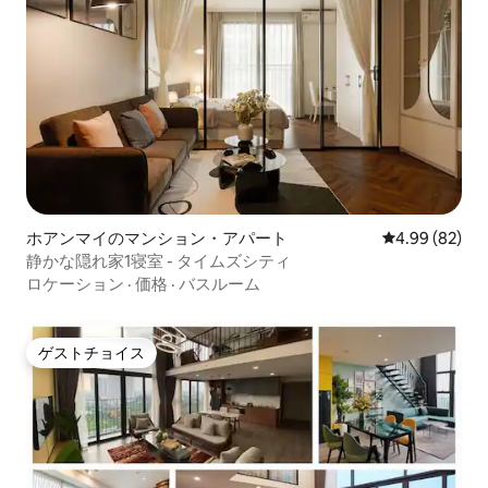
ホアンマイのマンション・アパート
レビュー82件
4.99 (82)
静かな隠れ家1寝室 - タイムズシティ
ロケーション
·
価格
·
バスルーム
ゲストチョイス
ゲストチョイス