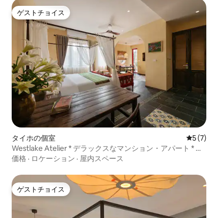
ゲストチョイス
ゲストチョイス
タイホの個室
レビュー
5 (7)
Westlake Atelier * デラックスなマンション・アパート * バ
ルコニー
価格
·
ロケーション
·
屋内スペース
ゲストチョイス
ゲストチョイス