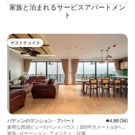
家族と泊まれるサービスアパートメン
ト
ゲストチョイス
ゲストチョイス
バディンのマンション・アパート
レビュー34件
4.88 (34)
豪華な西湖ビューのペントハウス｜200平方メートル3ベッ
ドルーム
家族
·
ロケーション
·
アメニティ・設備