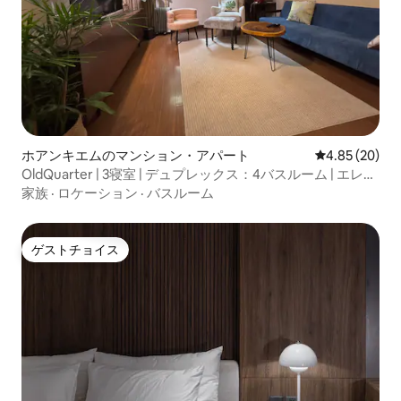
ホアンキエムのマンション・アパート
レビュー20件
4.85 (20)
OldQuarter | 3寝室 | デュプレックス：4バスルーム | エレベ
ーター | 屋上
家族
·
ロケーション
·
バスルーム
ゲストチョイス
ゲストチョイス