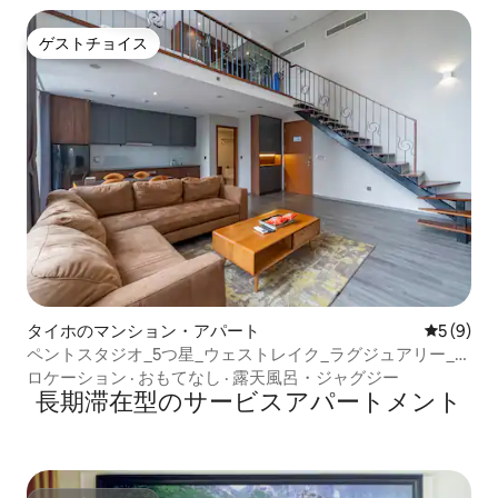
ゲストチョイス
ゲストチョイス
タイホのマンション・アパート
レビュー
5 (9)
ペントスタジオ_5つ星_ウェストレイク_ラグジュアリー_ア
スコット
ロケーション
·
おもてなし
·
露天風呂・ジャグジー
長期滞在型のサービスアパートメント