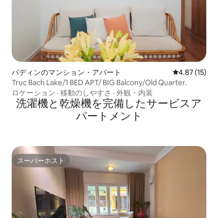
バディンのマンション・アパート
レビュー15件
4.87 (15)
Truc Bach Lake/1 BED APT/ BIG Balcony/Old Quarter.
ロケーション
·
移動のしやすさ
·
外観・内装
洗濯機と乾燥機を完備したサービスア
パートメント
スーパーホスト
スーパーホスト