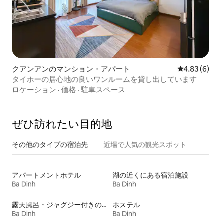
クアンアンのマンション・アパート
レビュー6件
4.83 (6)
タイホーの居心地の良いワンルームを貸し出しています
ロケーション
·
価格
·
駐車スペース
ぜひ訪⁠れ⁠た⁠い目⁠的⁠地
その他のタ⁠イ⁠プ⁠の宿⁠泊⁠先
近場で人気の観光スポット
アパートメントホテル
湖の近くにある宿泊施設
Ba Dinh
Ba Dinh
露天風呂・ジャグジー付きの宿泊施設
ホステル
Ba Dinh
Ba Dinh