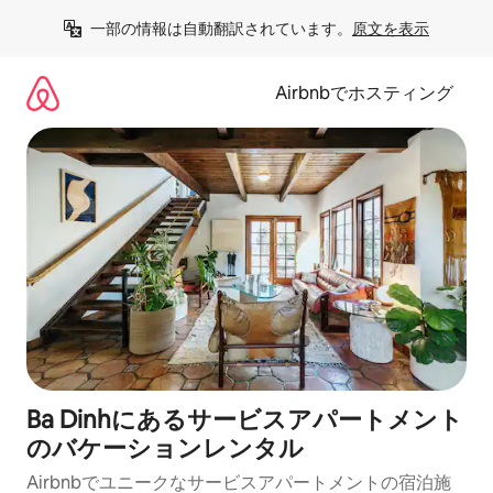
コ
一部の情報は自動翻訳されています。
原文を表示
ン
テ
ン
Airbnbでホスティング
ツ
に
ス
キ
ッ
プ
Ba Dinhにあるサービスアパートメント
のバケーションレンタル
Airbnbでユニークなサービスアパートメントの宿泊施