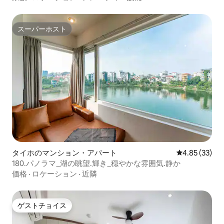
スーパーホスト
スーパーホスト
タイホのマンション・アパート
レビュー33件
4.85 (33)
180.パノラマ_湖の眺望.輝き_穏やかな雰囲気.静か
価格
·
ロケーション
·
近隣
ゲストチョイス
ゲストチョイス