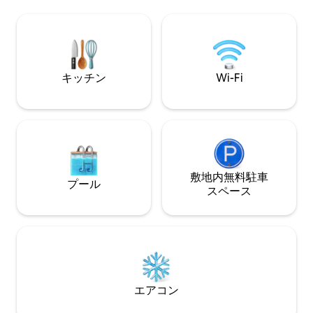
いリビングスペース お客様の利便性
めの室内洗濯機 ✅
掃が含まれています
クセスと24時間3
ィで安心です。
キッチン
Wi-Fi
敷地内無料駐⁠車
プール
ス⁠ペ⁠ー⁠ス
エアコン