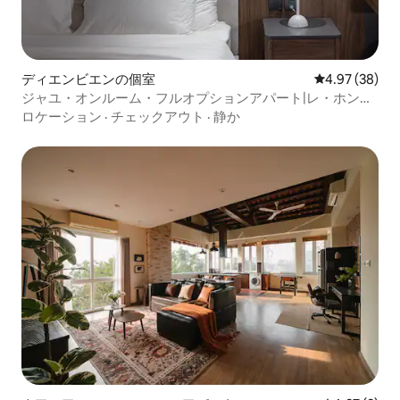
ディエンビエンの個室
レビュー38件
4.97 (38)
ジャユ・オンルーム・フルオプションアパート|レ・ホン・
フォン通り
ロケーション
·
チェックアウト
·
静か