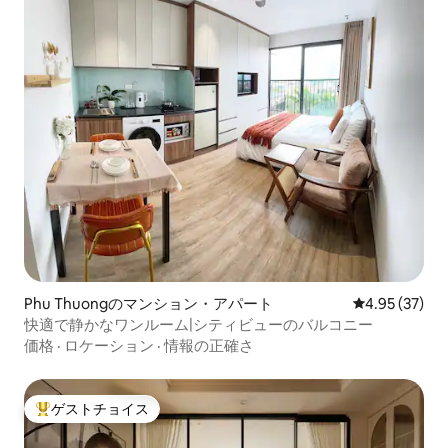
Phu Thuongのマンション・アパート
レビュー37件
4.95 (37)
快適で静かなワンルーム|シティビューのバルコニー
価格
·
ロケーション
·
情報の正確さ
ゲストチョイス
大好評のゲストチョイスです。