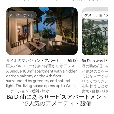
スーパーホスト
ゲストチョイス
スーパーホスト
ゲストチョイス
タイホのマンション・アパート
レビュー3件、5つ星中5つ
5 (3)
Ba Đình ward
アパート
巨大バルコニー付きの緑豊かなオアシス|
湖の眺め/旧市街/
エレベーター|ウェストレイクの眺め
コニー/ハノイ
A unique 180m² apartment with a hidden
✅ 絶好のロケーシ
garden balcony on the 4th floor,
心部からすぐ ✅ 通りを渡ったら湖のほと
surrounded by greenery and natural
りでくつろぎ、地
light. The living space opens up to West
を味わうことができます ✅ こ
Lake views, creating a calm and airy
ンテリア： 平穏で静かな空間 豪華なマッ
ロケーション
·
近隣
·
静か
家族
·
価格
·
状態
atmosphere perfect for slow living. The
Ba Dinhにあるサービスアパートメント
トレス付きの快適なベッド 
home is located on the 4th floor of a 6-
とができるバルコニー 整理整頓
で人気のアメニティ・設備
storey building, with elevator access.
ラックスできるバス
ートテレビとNetf