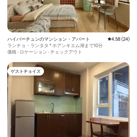
ハイバーチュンのマンション・アパート
レビュー24件
4.58 (24)
ランチョ・ランタタ * ホアンキエム湖まで10分
価格
·
ロケーション
·
チェックアウト
ゲストチョイス
ゲストチョイス