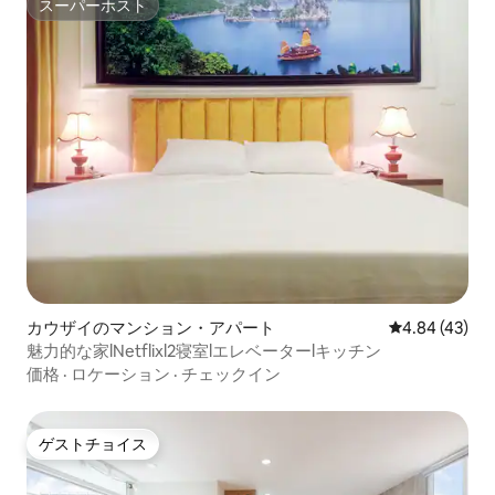
スーパーホスト
スーパーホスト
カウザイのマンション・アパート
レビュー43件
4.84 (43)
魅力的な家lNetflixl2寝室lエレベーターlキッチン
価格
·
ロケーション
·
チェックイン
ゲストチョイス
ゲストチョイス