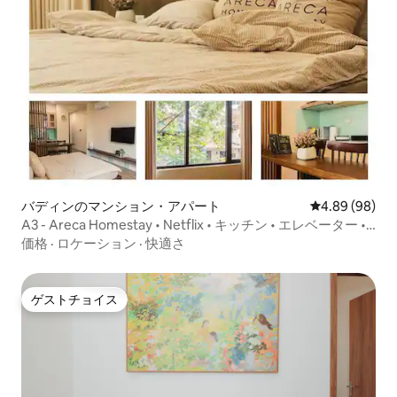
バディンのマンション・アパート
レビュー98件
4.89 (98)
A3 - Areca Homestay • Netflix • キッチン • エレベーター •
街の眺め
価格
·
ロケーション
·
快適さ
ゲストチョイス
ゲストチョイス