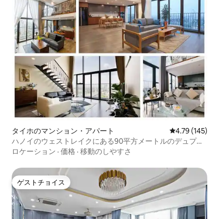
タイホのマンション・アパート
レビュー145件
4.79 (145)
ハノイのウェストレイクにある90平方メートルのデュプレ
ックス
ロケーション
·
価格
·
移動のしやすさ
ゲストチョイス
ゲストチョイス