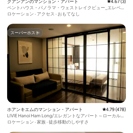
クアンアンのマンション・アパート
レビュー3件
4.67 (3)
ペントハウス・パノラマ・ウェストレイクビュー_エレベー
ター•屋上バーベキュー
ロケーション
·
アクセス
·
おもてなし
スーパーホスト
スーパーホスト
ホアンキエムのマンション・アパート
レビュー478件
4.79 (478)
LIVIE Hanoi Ham Long/エレガントなアパート～ローカルな
雰囲気
ロケーション
·
家族
·
徒歩移動のしやすさ