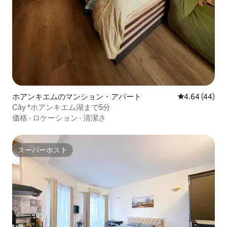
ホアンキエムのマンション・アパート
レビュー44件
4.64 (44)
Cây *ホアンキエム湖まで5分
価格
·
ロケーション
·
清潔さ
スーパーホスト
スーパーホスト