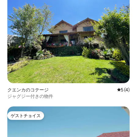
クエンカのコテージ
レビュー
5 (4)
ジャグジー付きの物件
ゲストチョイス
ゲストチョイス