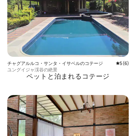
チャグアルルコ・サンタ・イサベルのコテージ
レビュー
5 (6)
ユングイジャ渓谷の絶景
ペットと泊まれるコテージ