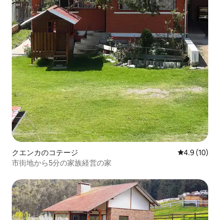
クエンカのコテージ
レビュー10
4.9 (10)
市街地から5分の家族経営の家