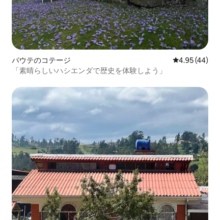
パウテのコテージ
レビュー44件
4.95 (44)
「素晴らしいハシエンダで歴史を体験しよう」