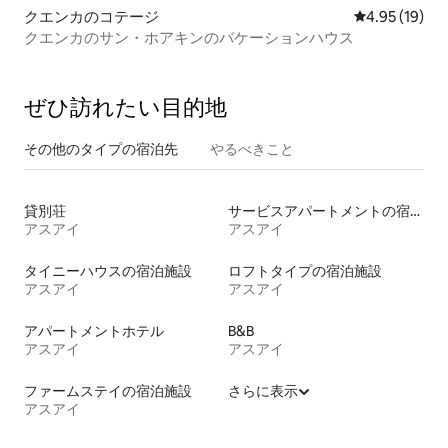
クエンカのコテージ
レビュー19件
4.95 (19)
クエンカのサン・ホアキンのバケーションハウス
ぜひ訪⁠れ⁠た⁠い目⁠的⁠地
その他のタ⁠イ⁠プ⁠の宿⁠泊⁠先
やるべきこと
貸別荘
サービスアパートメントの宿泊施設
アスアイ
アスアイ
タイニーハウスの宿泊施設
ロフトタイプの宿泊施設
アスアイ
アスアイ
アパートメントホテル
B&B
アスアイ
アスアイ
ファームステイの宿泊施設
さらに表示
アスアイ