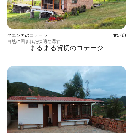
クエンカのコテージ
レビュー
5 (6)
自然に囲まれた快適な滞在
まるまる貸切のコテージ