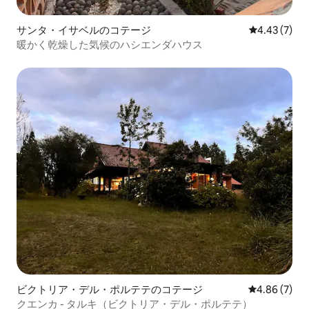
サンタ・イサベルのコテージ
レビュー7件
4.43 (7)
暖かく乾燥した気候のハシエンダハウス
ビクトリア・デル・ポルテテのコテージ
レビュー7件
4.86 (7)
クエンカ - タルキ（ビクトリア・デル・ポルテテ）