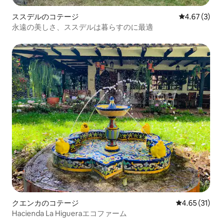
ススデルのコテージ
レビュー3件
4.67 (3)
永遠の美しさ、ススデルは暮らすのに最適
クエンカのコテージ
レビュー31件
4.65 (31)
Hacienda La Higueraエコファーム