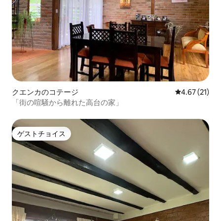
クエンカのコテージ
レビュー21件
4.67 (21)
「街の喧騒から離れた高台の家」
ゲストチョイス
ゲストチョイス