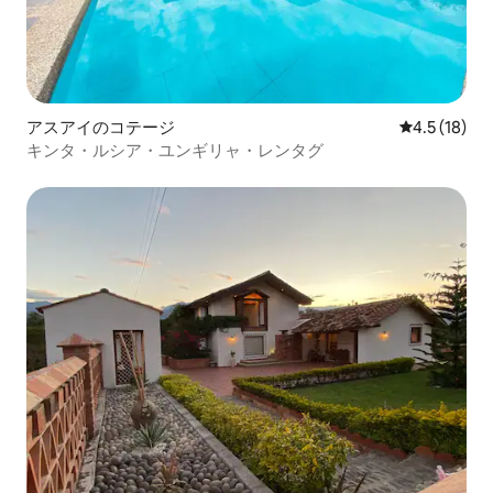
アスアイのコテージ
レビュー18
4.5 (18)
キンタ・ルシア・ユンギリャ・レンタグ