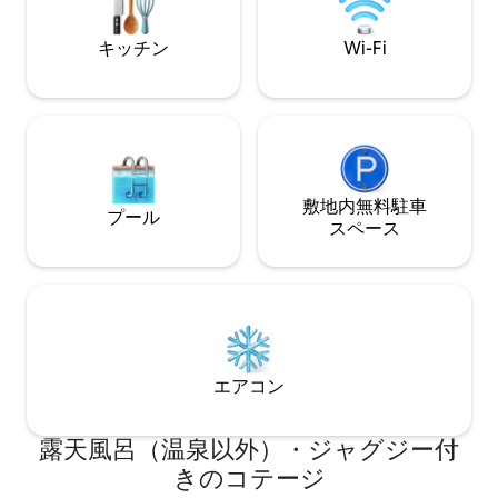
en Quinta Picota Cucho!!
キッチン
Wi-Fi
敷地内無料駐⁠車
プール
ス⁠ペ⁠ー⁠ス
エアコン
露天風呂（温泉以外）・ジャグジー付
きのコテージ