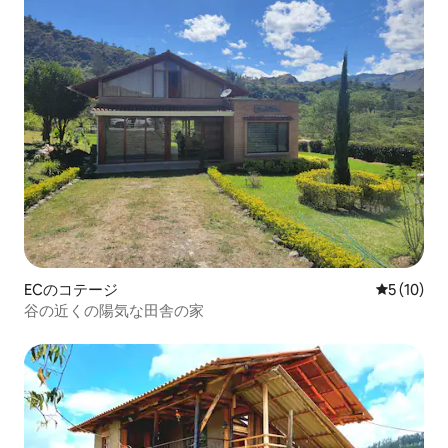
ECのコテージ
レビュー1
5 (10)
谷の近くの陽気な田舎の家