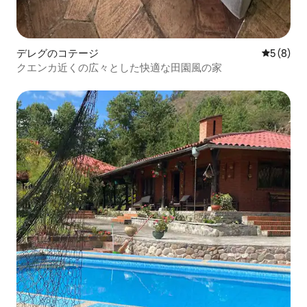
デレグのコテージ
レビュー
5 (8)
クエンカ近くの広々とした快適な田園風の家