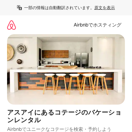
コ
一部の情報は自動翻訳されています。
原文を表示
ン
テ
ン
Airbnbでホスティング
ツ
に
ス
キ
ッ
プ
アスアイにあるコテージのバケーショ
ンレンタル
Airbnbでユニークなコテージを検索・予約しよう