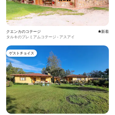
クエンカのコテージ
新しい宿
新着
タルキのプレミアムコテージ - アスアイ
ゲストチョイス
ゲストチョイス