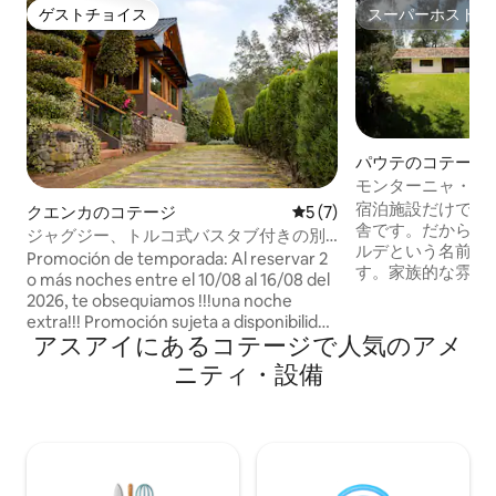
ゲストチョイス
スーパーホスト
ゲストチョイス
スーパーホスト
パウテのコテージ
モンターニャ・ヴェ
デ・ロス・アブエ
宿泊施設だけでな
クエンカのコテージ
レビュー7件、5つ星中5つ
5 (7)
舎です。だからこ
ジャグジー、トルコ式バスタブ付きの別
ルデという名前で
荘、20名用のプロシェフ
Promoción de temporada: Al reservar 2
す。家族的な雰囲
o más noches entre el 10/08 al 16/08 del
敷地内で、アウト
2026, te obsequiamos !!!una noche
ハイキング、スポ
extra!!! Promoción sujeta a disponibilidad
ォッチングをお楽
アスアイにあるコテージで人気のアメ
y obligatoriamente se debe notificar que
舎の環境で、都市
se está aplicando a la promoción al
ニティ・設備
しみいただけます
momento de reservar. Libérate del
ブルフットボール
estrés y los costos extras, Quinta Picota
ー場、ミニバスケ
Cucho, asume los impuestos (IVA) por ti,
糖農園、森、マザ
no pagarás ningún valor adicional al que
い眺めを楽しむこ
se visualiza al seleccionar las fechas.
お楽しみください
¡¡Vive una experiencia única y exclusiva