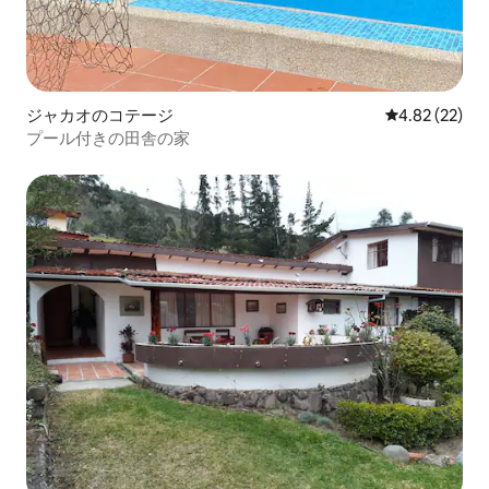
ジャカオのコテージ
レビュー22件
4.82 (22)
プール付きの田舎の家