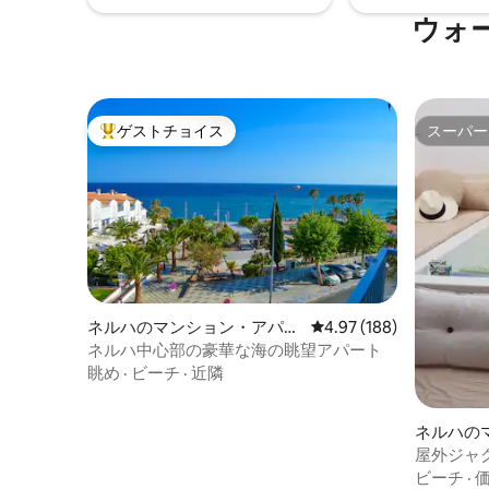
queda completamente abierto al mar. En
ウォ
la zona de la terraza hay una gran cama
balinesa (180x180), un Jacuzzi
climatizado con iluminación nocturna y
una zona de asientos para poder
relajarte leyendo un libro o tomando un
ゲストチョイス
スーパー
cóctel. El apartamento dispone de dos
大好評のゲストチョイスです。
スーパー
habitaciones con vistas al mar. Una de
ellas está completamente acristalada
creando así un espacio amplio y
luminoso. Tanto las cristaleras del salón
como las de las dos habitaciones
disponen de estores opacos automáticos
para así crear privacidad entre una zona
y otra a la hora de dormir. Las dos camas
de las habitaciones son de 150x190 con
ネルハのマンション・アパー
レビュー188件、5つ星
4.97 (188)
buenos colchones firmes y espuma
ト
ネルハ中心部の豪華な海の眺望アパート
viscolástica. Cada cama dispone de dos
眺め
·
ビーチ
·
近隣
almohadas viscolásticas y dos normales.
El apartamento cuenta con dos baños
completos, uno de ellos en suite. Las
ネルハの
duchas son a ras de suelo y el agua cae
ト
屋外ジャ
desde el techo a modo de lluvia. Los
ビーチ
·
lavabos son de piedra natural. Hay una