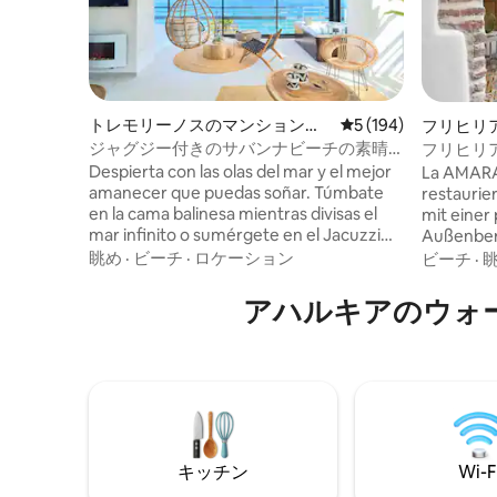
トレモリーノスのマンション・
レビュー194件、5
5 (194)
フリヒリ
アパート
マンショ
ジャグジー付きのサバンナビーチの素晴
フリヒリア
らしいアパート
Zaid apa
Despierta con las olas del mar y el mejor
La AMARA 
amanecer que puedas soñar. Túmbate
restaurie
en la cama balinesa mientras divisas el
mit einer
mar infinito o sumérgete en el Jacuzzi
Außenbere
climatizado mientras te tomas una copa
Meer und 
眺め
·
ビーチ
·
ロケーション
ビーチ
·
de cava. El Savanna Beach está pensado
mit ihren
para pasar unas vacaciones relajantes en
und Obstb
アハルキアのウォ
un lugar mágico y con encanto. El
bietet ni
Savanna Beach es un lugar mágico,
sondern 
decorado con mucho encanto y con
Momente.
todo lujo de detalles. Decorado en un
schaffen 
estilo boho, natural y étnico. La
ansprech
iluminación por la noche es muy
Rot des "l
acogedora y romántica y las vistas son
erwarten 
increíbles. Las cristaleras del salón se
キッチン
Wi-F
deslizan una sobre la otra y el balcón