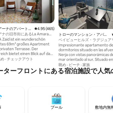
つ星中5つ星の平均評価
アーナのアパート・
レビュー465件、5つ星中4.95つ星の平均評価
4.95 (465)
ン
ナの旧市街にあるLa Amara、
トローのマンション・アパー
。
Zaid ist ein wunderschön
ト
ベイビューヒルズ・ラグジュア
rtes 69m² großes Apartment
ートメント・オーシャンビュー
Impresionante apartamento de
 privaten Terrasse. Der
dormitorios situado en las afue
ich bietet einen Blick auf das
Nerja con vistas panorámicas de
die Landschaft von Frigiliana
眺め
·
チェックアウト
mar orientado al sur. Situado e
 zahlreichen Avocado-, Mango-
idílica y tranquila de la costa en
眺め
·
ビーチ
·
家族
äumen. Die private Terrasse
ーターフロントにある宿泊施設で人気
posición elevada. Dentro de las
cht nur einen Panoramablick,
comunes hay una gran piscina e
auch Raum für entspannte
'infinito' y una piscina interior 
 Im Inneren der Wohnung
gimnasio todos con orientación
die beigen Wände einen
de picnic y equipo de ejercicio e
enden Kontrast zum warmen
Aparcamiento subterráneo seg
adrillo visto". Im Inneren
dich ein offener Raum, der
i
プール
敷地内無料駐