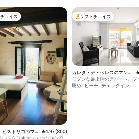
トチョイス
ゲストチョイス
ゲストチョイスです。
大好評のゲストチョイスです。
中4.84つ星の平均評価
カレタ・デ・ベレスのマンシ
ョン・アパート
モダンな最上階のアパート、フ
オプ、エアコン、自転車、共用
眺め
·
ビーチ
·
チェックイン
・ヒストリコのマ
レビュー800件、5つ星中4.97つ星の平均評価
4.97 (800)
・アパート
良いスタジオセンターの中心で