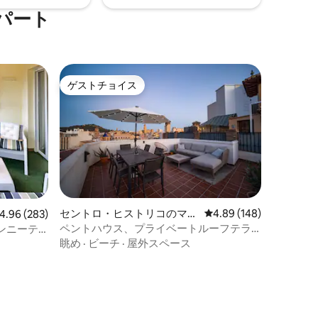
パート
ゲストチョイス
ゲストチョイス
セントロ・ヒストリコのマン
レビュー148件、5つ星
4.89 (148)
ビュー283件、5つ星中4.96つ星の平均評価
4.96 (283)
ション・アパート
ペントハウス、プライベートルーフテラ
ンニーテ
ス、マラガの最高の眺め
眺め
·
ビーチ
·
屋外スペース