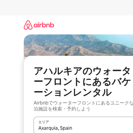
コ
ン
テ
ン
ツ
に
ス
キ
ッ
プ
アハルキアのウォータ
ーフロントにあるバケ
ーションレンタル
Airbnbでウォーターフロントにあるユニーク
泊施設を検索・予約しよう
エリア
検索結果が表示されたら、上下の矢印キーを使っ