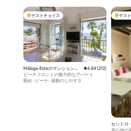
zona de pufs ideal para relajarte viendo la
Smart TV con Netflix. Podrás ver todos
ゲストチョイス
ゲス
los canales de televisión de tu país.
大好評のゲストチョイスです。
大好評の
También puedes sacar la TV de la pared y
girarla para verla desde el sofá. El sofá de
lino natural blanco se convierte en una
gran cama con medidas de 160x200. La
wifi es de alta velocidad. La climatización
es por Airzone pudiendo controlar así la
temperatura ideal en cada zona del
apartamento. La cocina de diseño está
equipada con electrodomésticos de alta
Málaga-Esteのマンション・
レビュー212件、5つ星
4.84 (212)
gama y puedes cocinar cualquier plato
アパート
ビーチフロントの魅力的なアパート
en ella. Dispone de horno, microondas,
眺め
·
ビーチ
·
移動のしやすさ
nevera, congelador, lavavajillas, placa de
inducción, lavadora/secadora, tostadora,
cafetera Nespresso, hervidor de agua,
batidora, exprimidor, etc. Ideal para
familias, parejas y viajeros que buscan
disfrutar de la playa, la gastronomía y el
estilo de vida mediterráneo. Excelente
ubicación en una de las zonas más
セントロ
populares de Torremolinos, conocida por
ンション
居心地の