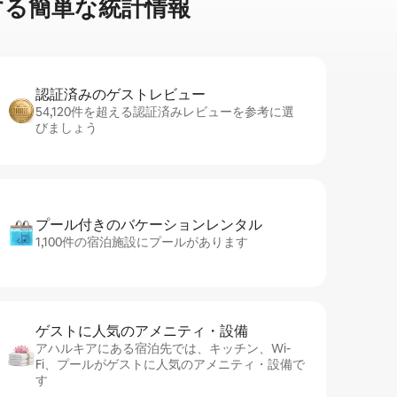
⁠る簡⁠単⁠な統⁠計⁠情⁠報
認証済みのゲ⁠ス⁠ト⁠レ⁠ビ⁠ュ⁠ー
54,120件を超える認証済みレビューを参考に選
びましょう
プール付きのバ⁠ケ⁠ー⁠シ⁠ョ⁠ンレ⁠ン⁠タ⁠ル
1,100件の宿泊施設にプールがあります
ゲストに人⁠気⁠のア⁠メ⁠ニ⁠テ⁠ィ・設⁠備
アハルキアにある宿泊先では、キッチン、Wi-
Fi、プールがゲストに人気のアメニティ・設備で
す