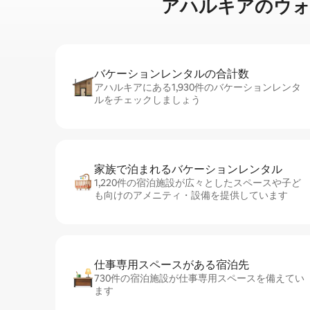
アハルキアのウ⁠ォ⁠ー⁠タ
バケーションレ⁠ン⁠タ⁠ル⁠の合⁠計⁠数
アハルキアにある1,930件のバケーションレンタ
ルをチェックしましょう
家族で泊まれるバ⁠ケ⁠ー⁠シ⁠ョ⁠ンレ⁠ン⁠タ⁠ル
1,220件の宿泊施設が広々としたスペースや子ど
も向けのアメニティ・設備を提供しています
仕事専用ス⁠ペ⁠ー⁠スがあ⁠る宿⁠泊⁠先
730件の宿泊施設が仕事専用スペースを備えてい
ます