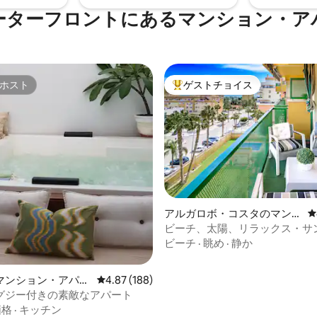
ーターフロントにあるマンション・ア
ホスト
ゲストチョイス
ホスト
大好評のゲストチョイスです。
中4.97つ星の平均評価
アルガロボ・コスタのマンシ
レ
ョン・アパート
ビーチ、太陽、リラックス・サ
ラスからの海とプールの眺望
ビーチ
·
眺め
·
静か
マンション・アパー
レビュー188件、5つ星中4.87つ星の平均評価
4.87 (188)
グジー付きの素敵なアパート
価格
·
キッチン