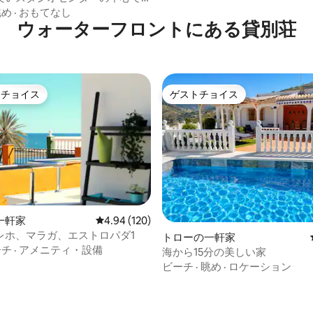
眺め
·
おもてなし
ウォーターフロントにある貸別荘
トチョイス
ゲストチョイス
ゲストチョイスです。
ゲストチョイス
一軒家
レビュー120件、5つ星中4.94つ星の平均評価
4.94 (120)
レホ、マラガ、エストロパダ1
トローの一軒家
ーチ
·
アメニティ・設備
海から15分の美しい家
つ星中5つ星の平均評価
ビーチ
·
眺め
·
ロケーション