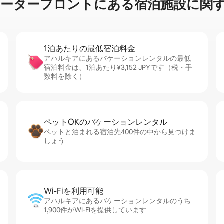
⁠ー⁠フ⁠ロ⁠ン⁠ト⁠に⁠あ⁠る宿⁠泊⁠施⁠設⁠に関⁠す
1泊あたりの最⁠低⁠宿⁠泊⁠料⁠金
アハルキアにあるバケーションレンタルの最低
宿泊料金は、1泊あたり¥3,152 JPYです（税・手
数料を除く）
ペットOKのバ⁠ケ⁠ー⁠シ⁠ョ⁠ンレ⁠ン⁠タ⁠ル
ペットと泊まれる宿泊先400件の中から見つけま
しょう
Wi-Fiを利⁠用⁠可⁠能
アハルキアにあるバケーションレンタルのうち
1,900件がWi-Fiを提供しています