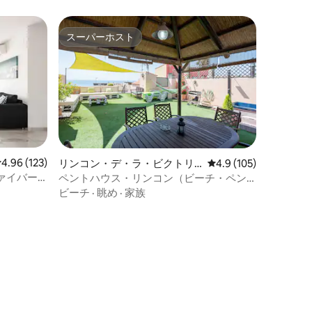
スーパーホスト
スーパーホスト
レビュー123件、5つ星中4.96つ星の平均評価
4.96 (123)
リンコン・デ・ラ・ビクトリ
レビュー105件、5つ
4.9 (105)
アのマンション・アパート
ァイバー
ペントハウス・リンコン（ビーチ・ペン
プール
トハウス、無料駐車場）
ビーチ
·
眺め
·
家族