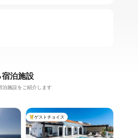
る宿泊施設
宿泊施設をご紹介します
ネルハの
ゲストチョイス
ゲスト
大好評のゲストチョイスです。
ゲスト
ヴィラ・
近くの素
ヴィラ・
きなヴィ