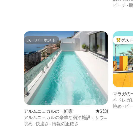
su ambiente internacional, diverso e
寝る
ビーチ
·
inclusivo. No se admiten fiestas. No se
admiten grupos que no sepan respetar
las normas de la comunidad. Toallas de
playa, silla/hamaca y sombrilla de playa
gratuitas. Cuna y trona gratuita bajo
petición. Limpieza gratuita una vez a la
スーパーホスト
ゲス
semana para estancias superiores a 7
スーパーホスト
大好評の
noches.
マラガの
ペドレガ
眺め
·
ビ
アルムニェカルの一軒家
レビュー3件、5
5 (3)
アルムニェカルの豪華な宿泊施設：サウ
ナ、ジャグジー、温水プール
眺め
·
快適さ
·
情報の正確さ