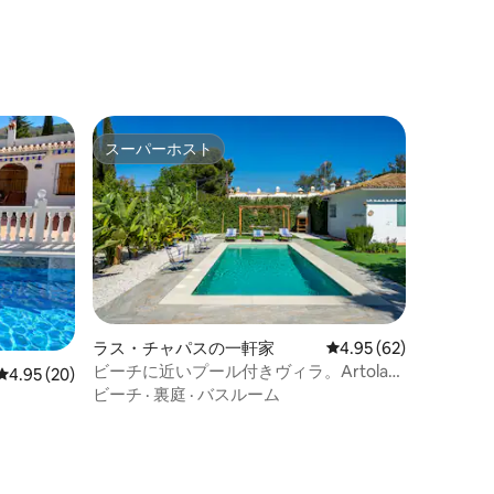
スーパーホスト
スーパーホスト
ラス・チャパスの一軒家
レビュー62件、5つ星
4.95 (62)
ビーチに近いプール付きヴィラ。Artolaさ
レビュー20件、5つ星中4.95つ星の平均評価
4.95 (20)
ん、友達
ビーチ
·
裏庭
·
バスルーム