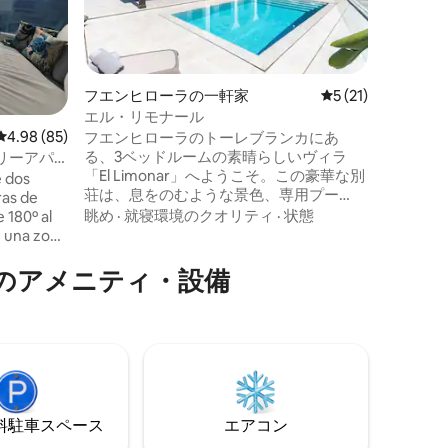
分かれて
過ごした
浴を楽し
ビーチ
·
チから徒
ュー、広
フエンヒローラの一軒家
レビュー21件、5
5 (21)
そしても
エル・リモナール
素晴らし
レビュー85件、5つ星中4.98つ星の平均評価
4.98 (85)
十分近く
フエンヒローラのトーレブランカにあ
離れてい
る、3ベッドルームの素晴らしいヴィラ
リーアパ
れのご家
「El Limonar」へようこそ。この豪華な別
 dos
す。もち
荘は、息をのむような景色、専用プー
ras de
ジを備えた
ル、洗練されたモダンなインテリアを備
眺め
·
就寝環境のクオリティ
·
状態
 180º al
えています。2つの寝室にはそれぞれバス
n una zona
ルームがあり、設備の整ったキッチン、
 una
広々としたリビングエリアには自然光が
のアメニティ・設備
 zonas
たっぷり差し込み、リラクゼーションに
xterior
最適です。テラスでの屋外ダイニングを
con sauna y
お楽しみください。フエンヒローラのビ
 sur. Zona
ーチまで車でわずか5分、トレブランカの
xterior.
電車駅まで徒歩ですぐです。コスタ・デ
uro.
ル・ソルでエレガンスと利便性を体験し
ましょう。
⁠車ス⁠ペ⁠ー⁠ス
エアコン