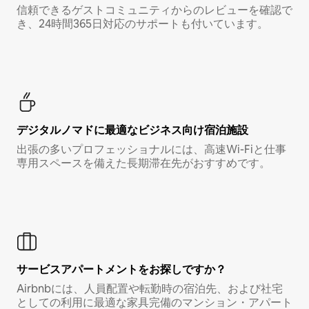
信頼できるゲストコミュニティからのレビューを確認で
き、24時間365日対応のサポートも付いています。
デジタルノマド⁠に最⁠適⁠なビ⁠ジ⁠ネ⁠ス⁠向⁠け宿⁠泊⁠施⁠設
出張の多いプロフェッショナルには、高速Wi-Fiと仕事
専用スペースを備えた長期滞在先がおすすめです。
サービスアパートメントをお探しですか？
Airbnbには、人員配置や転勤時の宿泊先、および社宅
としての利用に最適な家具完備のマンション・アパート