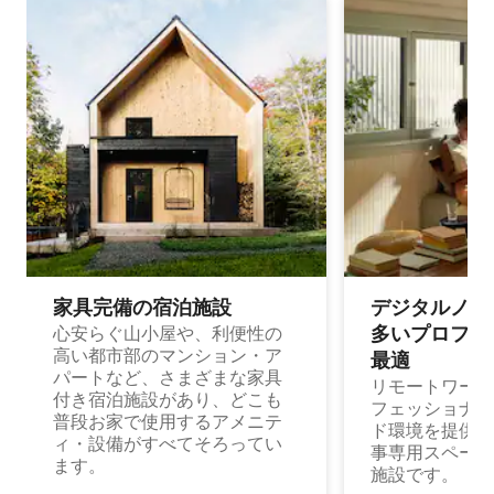
家具完備の宿⁠泊⁠施⁠設
デジタルノマド
多⁠いプ⁠ロ⁠フ⁠ェ⁠
心安らぐ山小屋や、利便性の
高い都市部のマンション・ア
最⁠適
パートなど、さまざまな家具
リモートワーク
付き宿泊施設があり、どこも
フェッショナル
普段お家で使用するアメニテ
ド環境を提供する
ィ・設備がすべてそろってい
事専用スペース
ます。
施設です。