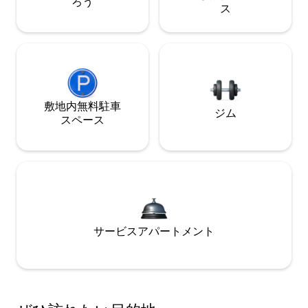
ろう
ス
敷地内無料駐⁠車
ジム
ス⁠ペ⁠ー⁠ス
サービスアパートメント