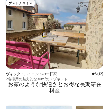
ゲストチョイス
ゲストチョイス
ヴィック・ル・コントの一軒家
レビュー1
5 (12)
2名様用の魅力的な30m²のメゾネット
お家のような快⁠適⁠さ⁠とお⁠得⁠な長⁠期⁠滞⁠在
料⁠金