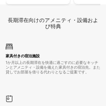
長期滞在向け⁠のア⁠メ⁠ニ⁠テ⁠ィ⁠・設⁠備⁠およ
び特⁠典
家具付き⁠の宿⁠泊⁠施⁠設
1か月以上の長期滞在を快適に過ごすのに必要なキッチ
ンとアメニティ・設備を備えた家具付きの宿泊先。また
貸しでお部屋を借りる代わりとなるご提案です。