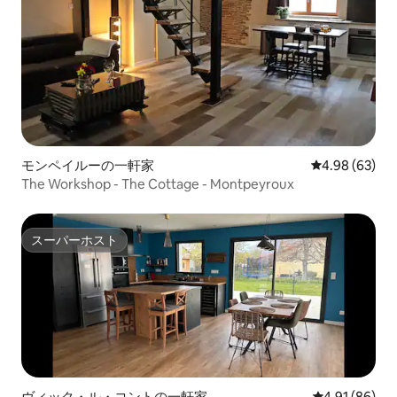
モンペイルーの一軒家
レビュー63件
4.98 (63)
The Workshop - The Cottage - Montpeyroux
スーパーホスト
スーパーホスト
ヴィック・ル・コントの一軒家
レビュー86件
4.91 (86)