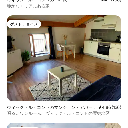
静かなエリアにある家
ゲストチョイス
ゲストチョイス
ヴィック・ル・コントのマンション・アパー
レビュー136件
4.86 (136)
ト
明るいワンルーム、ヴィック・ル・コントの歴史地区