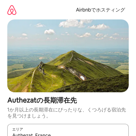
コ
ン
Airbnbでホスティング
テ
ン
ツ
に
ス
キ
ッ
プ
Authezatの長期滞在先
1か月以上の長期滞在にぴったりな、くつろげる宿泊先
を見つけましょう。
エリア
検索結果が表示されたら、上下の矢印キーを使って移動するか、