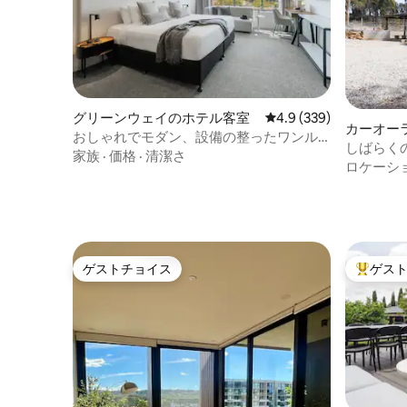
グリーンウェイのホテル客室
レビュー339件、5つ星
4.9 (339)
カーオー
おしゃれでモダン、設備の整ったワンル
しばらく
ーム
家族
·
価格
·
清潔さ
ロケーシ
ゲストチョイス
ゲス
ゲストチョイス
大好評の