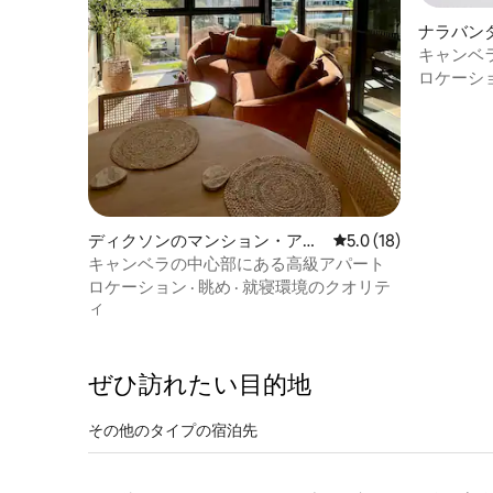
ナラバン
キャンベ
泊先
ロケーシ
ディクソンのマンション・アパ
レビュー18件、5つ星
5.0 (18)
ート
キャンベラの中心部にある高級アパート
ロケーション
·
眺め
·
就寝環境のクオリテ
ィ
ぜひ訪⁠れ⁠た⁠い目⁠的⁠地
その他のタ⁠イ⁠プ⁠の宿⁠泊⁠先