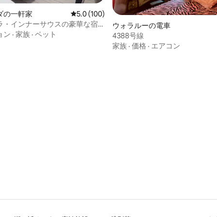
ダの一軒家
レビュー100件、5つ星中5.0つ星の平均評価
5.0 (100)
ラ・インナーサウスの豪華な宿
ウォラルーの電車
ョン
·
家族
·
ペット
4388号線
家族
·
価格
·
エアコン
中5.0つ星の平均評価