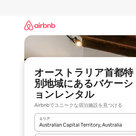
コ
ン
テ
ン
ツ
に
ス
キ
ッ
プ
オーストラリア首都特
別地域にあるバケーシ
ョンレンタル
Airbnbでユニークな宿泊施設を見つける
エリア
検索結果が表示されたら、上下の矢印キーを使っ