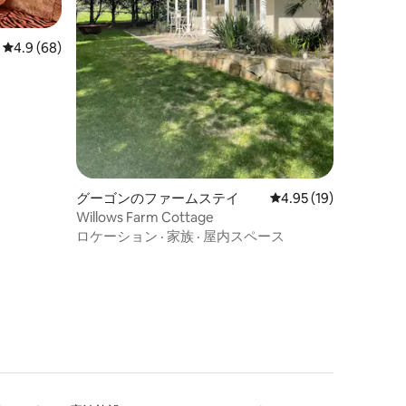
レビュー68件、5つ星中4.9つ星の平均評価
4.9 (68)
グーゴンのファームステイ
レビュー19件、5つ星
4.95 (19)
Willows Farm Cottage
ロケーション
·
家族
·
屋内スペース