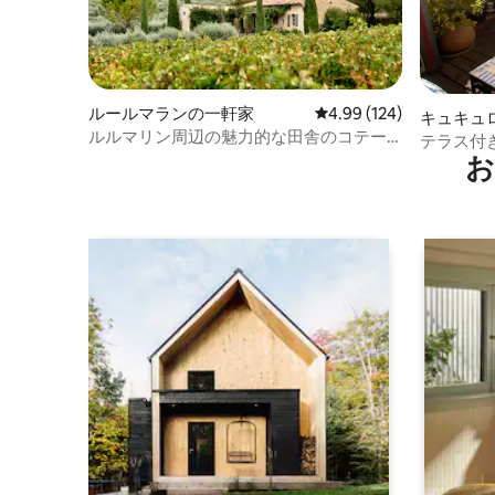
ルールマランの一軒家
レビュー124件、5つ星
4.99 (124)
キュキュ
ルルマリン周辺の魅力的な田舎のコテー
テラス付
ジ
お
ン・リュ