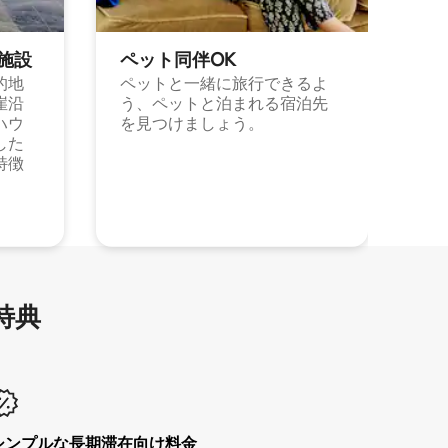
施⁠設
ペット同⁠伴OK
的地
ペットと一緒に旅行できるよ
崖沿
う、ペットと泊まれる宿泊先
ハウ
を見つけましょう。
した
特徴
特⁠典
シンプルな長期滞在向け料金