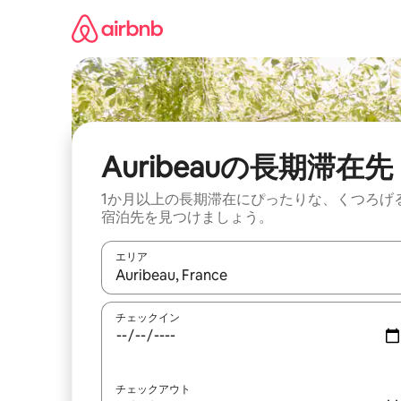
コ
ン
テ
ン
ツ
に
ス
キ
ッ
Auribeauの長期滞在先
プ
1か月以上の長期滞在にぴったりな、くつろげ
宿泊先を見つけましょう。
エリア
検索結果が表示されたら、上下の矢印キーを使っ
チェックイン
チェックアウト