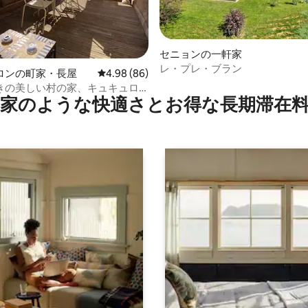
セニョンの一軒家
レ・プレ・ブラン
中4.99つ星の平均評価
ロンの町家・長屋
レビュー86件、5つ星中4.98つ星の平均評価
4.98 (86)
きの美しい村の家、キュキュロ
家のような快⁠適⁠さ⁠とお⁠得⁠な長⁠期⁠滞⁠在料
ベロン