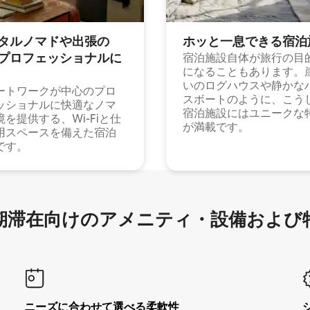
タルノマドや出⁠張⁠の
ホッと一⁠息⁠で⁠き⁠る宿⁠泊
⁠ロ⁠フ⁠ェ⁠ッ⁠シ⁠ョ⁠ナ⁠ル⁠に
宿泊施設自体が旅行の目
になることもあります。
いのログハウスや静かな
ートワークが中心のプロ
スボートのように、こう
ッショナルに快適なノマ
宿泊施設にはユニークな
境を提供する、Wi-Fiと仕
が満載です。
用スペースを備えた宿泊
です。
滞在向け⁠のア⁠メ⁠ニ⁠テ⁠ィ⁠・設⁠備⁠および
ニーズに合わせて選べる柔軟性