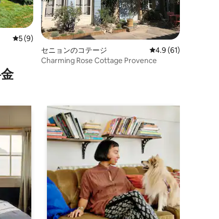
レビュー9件、5つ星中5つ星の平均評価
5 (9)
セニョンのコテージ
レビュー61件、5つ
4.9 (61)
Charming Rose Cottage Provence
⁠金