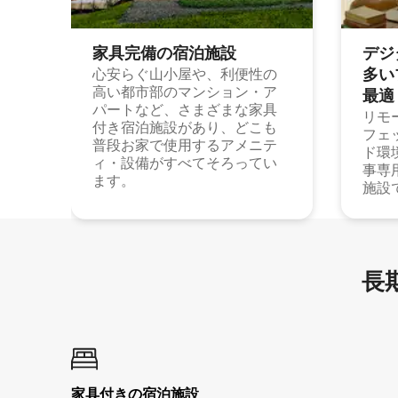
家具完備の宿⁠泊⁠施⁠設
デジ
多⁠いプ
心安らぐ山小屋や、利便性の
高い都市部のマンション・ア
最⁠適
パートなど、さまざまな家具
リモ
付き宿泊施設があり、どこも
フェ
普段お家で使用するアメニテ
ド環
ィ・設備がすべてそろってい
事専
ます。
施設
長期
家具付き⁠の宿⁠泊⁠施⁠設