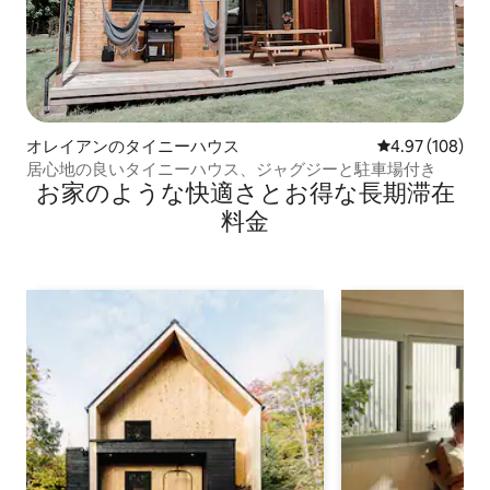
オレイアンのタイニーハウス
レビュー108件
4.97 (108)
居心地の良いタイニーハウス、ジャグジーと駐車場付き
お家のような快⁠適⁠さ⁠とお⁠得⁠な長⁠期⁠滞⁠在
料⁠金