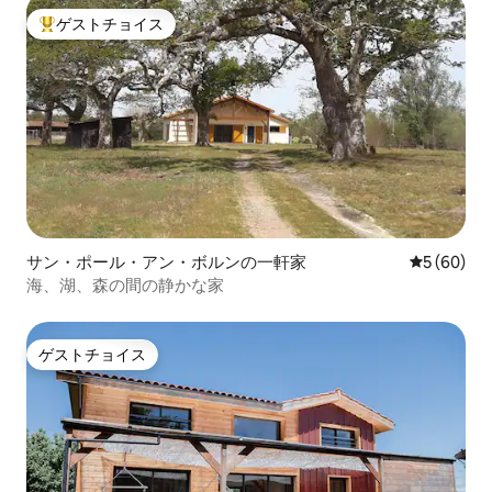
ゲストチョイス
大好評のゲストチョイスです。
サン・ポール・アン・ボルンの一軒家
レビュー6
5 (60)
海、湖、森の間の静かな家
ゲストチョイス
ゲストチョイス