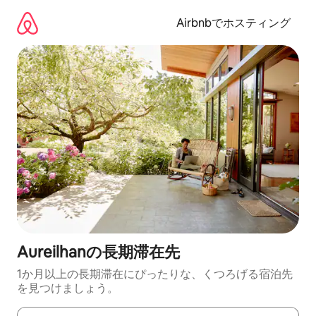
コ
ン
Airbnbでホスティング
テ
ン
ツ
に
ス
キ
ッ
プ
Aureilhanの長期滞在先
1か月以上の長期滞在にぴったりな、くつろげる宿泊先
を見つけましょう。