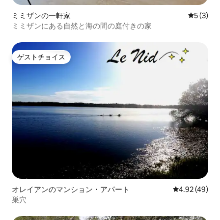
ミミザンの一軒家
レビュー
5 (3)
ミミザンにある自然と海の間の庭付きの家
ゲストチョイス
ゲストチョイス
オレイアンのマンション・アパート
レビュー49件
4.92 (49)
巣穴