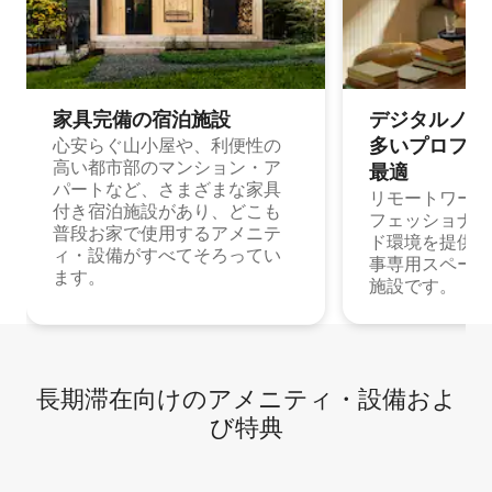
家具完備の宿⁠泊⁠施⁠設
デジタルノマド
多⁠いプ⁠ロ⁠フ⁠ェ⁠
心安らぐ山小屋や、利便性の
高い都市部のマンション・ア
最⁠適
パートなど、さまざまな家具
リモートワーク
付き宿泊施設があり、どこも
フェッショナル
普段お家で使用するアメニテ
ド環境を提供する
ィ・設備がすべてそろってい
事専用スペース
ます。
施設です。
長期滞在向け⁠のア⁠メ⁠ニ⁠テ⁠ィ⁠・設⁠備⁠およ
び特⁠典