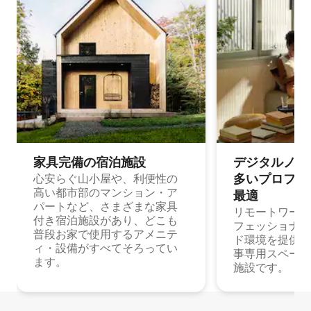
家具完備の宿⁠泊⁠施⁠設
デジタルノマド
多⁠いプ⁠ロ⁠フ⁠ェ⁠
心安らぐ山小屋や、利便性の
高い都市部のマンション・ア
最⁠適
パートなど、さまざまな家具
リモートワーク
付き宿泊施設があり、どこも
フェッショナル
普段お家で使用するアメニテ
ド環境を提供する
ィ・設備がすべてそろってい
事専用スペース
ます。
施設です。