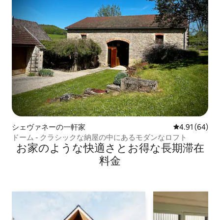
シェヴァネーの一軒家
レビュー64件
4.91 (64)
ドーム - クラシックな納屋の中にあるモダンなロフト
お家のような快⁠適⁠さ⁠とお⁠得⁠な長⁠期⁠滞⁠在
料⁠金