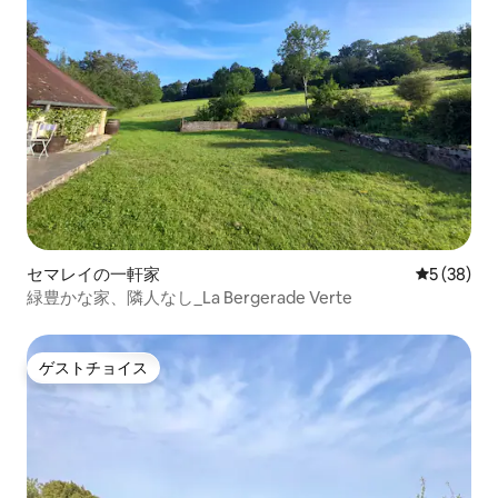
セマレイの一軒家
レビュー3
5 (38)
緑豊かな家、隣人なし_La Bergerade Verte
ゲストチョイス
ゲストチョイス