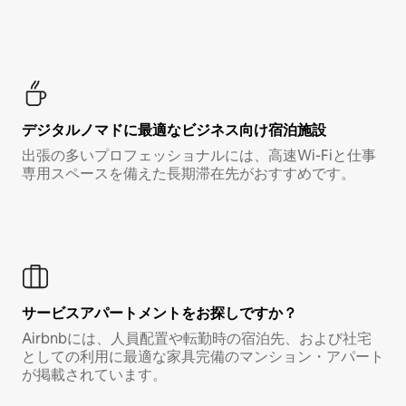
デジタルノマド⁠に最⁠適⁠なビ⁠ジ⁠ネ⁠ス⁠向⁠け宿⁠泊⁠施⁠設
出張の多いプロフェッショナルには、高速Wi-Fiと仕事
専用スペースを備えた長期滞在先がおすすめです。
サービスアパートメントをお探しですか？
Airbnbには、人員配置や転勤時の宿泊先、および社宅
としての利用に最適な家具完備のマンション・アパート
が掲載されています。