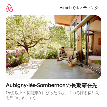
コ
ン
Airbnbでホスティング
テ
ン
ツ
に
ス
キ
ッ
プ
Aubigny-lès-Sombernonの長期滞在先
1か月以上の長期滞在にぴったりな、くつろげる宿泊先
を見つけましょう。