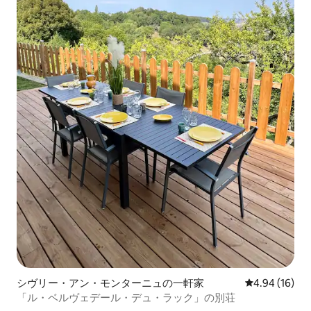
シヴリー・アン・モンターニュの一軒家
レビュー16件
4.94 (16)
「ル・ベルヴェデール・デュ・ラック」の別荘