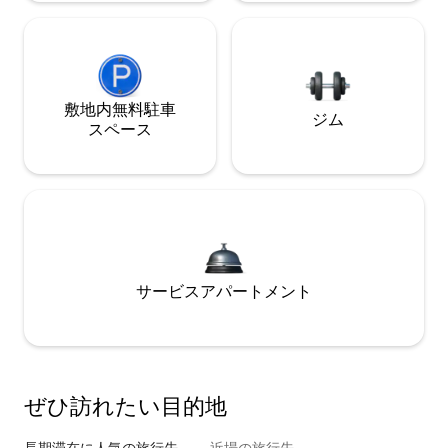
敷地内無料駐⁠車
ジム
ス⁠ペ⁠ー⁠ス
サービスアパートメント
ぜひ訪⁠れ⁠た⁠い目⁠的⁠地
長期滞在に人気の旅行先
近場の旅行先