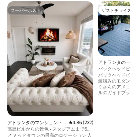
スーパーホスト
ゲストチョイス
スーパーホスト
ゲストチョイス
アトランタの一軒
バックヘッドビレッ
のデュプレックス 
バックヘッドビレ
ます！
装済みのモダンな
くさんのアメニテ
ルのガイドブックがあり
かに良く、5つ星以上！」 ➢
トラン、ショッピ
歩圏内 静かな通
石駐車場がありま
た設備の➢充実した
アトランタのマンション・
レビュー232件、5つ星中4.86
4.86 (232)
で調光可能な照明 
アパート
高層ビルからの景色 • スタジアムまで6分
いただける居心地
• FIFAワールドカップ
📍 ミッドタウンの最高のロケーション 人