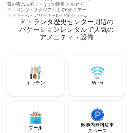
ム 50インチスマ
気の観光スポットまでの距離 メルセデ
とした➢ベッドルー
ス・ベンツ・スタジアムまで6分 ステー
リシー フランキ
トファーム・アリーナ – 6～7分 ジョージ
あり、近くに直通
アトランタ歴史センター⁠周⁠辺⁠の
ア水族館：7～8分 ハーツフィールド・ジ
ャクソン空港まで15～20分 レノックス・
バ⁠ケ⁠ー⁠シ⁠ョ⁠ン⁠レ⁠ン⁠タ⁠ル⁠で人⁠気⁠の
スクエア：15分 マジックシティ：10～12
ア⁠メ⁠ニ⁠テ⁠ィ⁠・⁠設⁠備
分 Toast on Lenox – 12～15分 ✨ ゲストが
このロケーションを❤️する理由 FIFAワー
ルドカップのイベント会場や主要スタジ
アムから数分 ステートファームアリーナ
近くの宿泊先 ポンスシティマーケット：
10分 アトランティック・ステーションま
で5分 ピードモント・パークまで10分 フ
ォックス・シアターまで8分
キッチン
Wi-Fi
敷地内無料駐⁠車
プール
ス⁠ペ⁠ー⁠ス