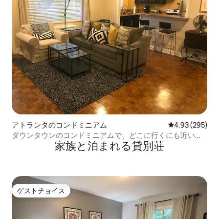
アトランタのコンドミニアム
レビュー295件
4.93 (295)
ダウンタウンのコンドミニアムで、どこに行くにも近いで
家族と泊まれる貸別荘
す。無料駐車場あり！
ゲストチョイス
ゲストチョイス