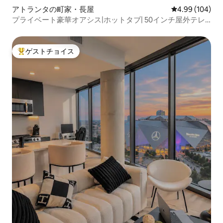
アトランタの町家・長屋
レビュー104件
4.99 (104)
プライベート豪華オアシス|ホットタブ| 50インチ屋外テレ
ビ2台
ゲストチョイス
大好評のゲストチョイスです。