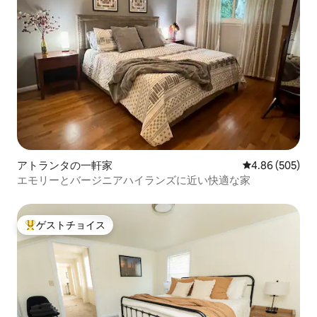
アトランタの一軒家
レビュー505件
4.86 (505)
エモリーとバージニアハイランズに近い快適な家
ゲストチョイス
大好評のゲストチョイスです。