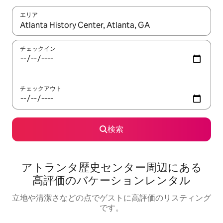
エリア
検索結果が表示されたら、上下の矢印キーを使って移動するか、
チェックイン
チェックアウト
検索
アトランタ歴史センター⁠周⁠辺⁠に⁠あ⁠る
高⁠評⁠価⁠のバ⁠ケ⁠ー⁠シ⁠ョ⁠ン⁠レ⁠ン⁠タ⁠ル
立地や清潔さなどの点でゲストに高評価のリスティング
です。