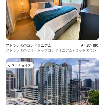
アトランタのコンドミニアム
レビュー180件
4.87 (180)
アトランタのツリートップコンドミニアム - ミッドタウン
ゲストチョイス
ゲストチョイス