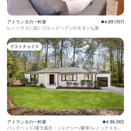
アトランタの一軒家
レビュー107件
4.89 (107)
レノックスに近いブルックヘブンのモダンな家
ゲストチョイス
ゲストチョイス
アトランタの一軒家
レビュー90件
4.96 (90)
バックヘッド/露天風呂・ジャグジー/豪華/レノックスモー