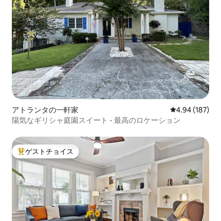
アトランタの一軒家
レビュー187件
4.94 (187)
陽気なギリシャ庭園スイート - 最高のロケーション
ゲストチョイス
大好評のゲストチョイスです。