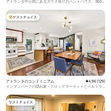
アトランタ中心部にあるガラス張りのペントハウス、360
度の眺め！
ゲストチョイス
大好評のゲストチョイスです。
アトランタのコンドミニアム
レビュー129件
4.96 (129)
インマンパークの隠れ家 – クロッグマーケットとベルトラ
インまで徒歩で行けます
ゲストチョイス
ゲストチョイス