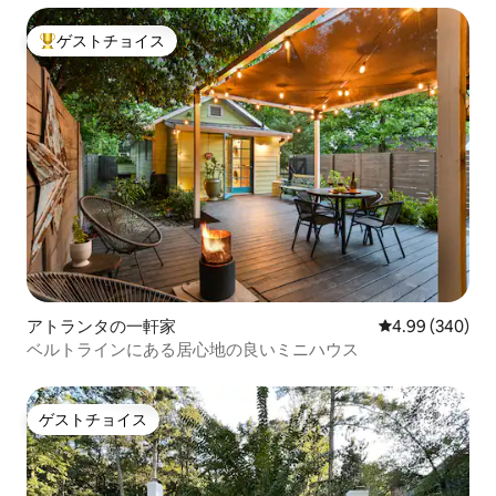
ゲストチョイス
大好評のゲストチョイスです。
アトランタの一軒家
レビュー340件
4.99 (340)
ベルトラインにある居心地の良いミニハウス
ゲストチョイス
ゲストチョイス