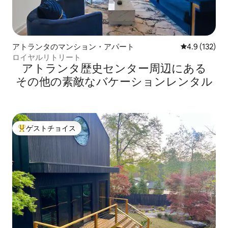
アトランタのマンション・アパート
レビュー132
4.9 (132)
ロイヤルリトリート
アトランタ歴史センター⁠周⁠辺⁠に⁠あ⁠る
そ⁠の⁠他⁠の素⁠敵⁠なバ⁠ケ⁠ー⁠シ⁠ョ⁠ン⁠レ⁠ン⁠タ⁠ル
ゲストチョイス
大好評のゲストチョイスです。