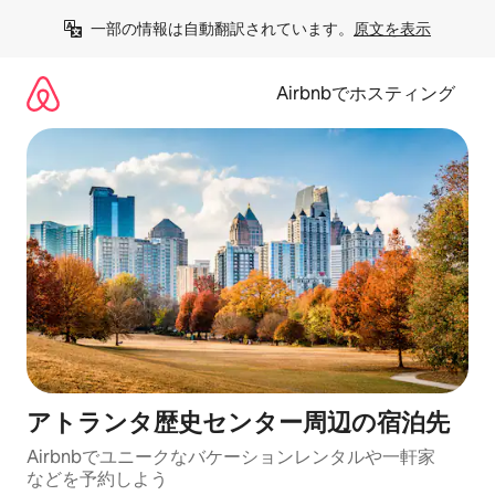
コ
一部の情報は自動翻訳されています。
原文を表示
ン
テ
ン
Airbnbでホスティング
ツ
に
ス
キ
ッ
プ
アトランタ歴史センター⁠周⁠辺⁠の宿⁠泊⁠先
Airbnbでユニークなバ⁠ケ⁠ー⁠シ⁠ョ⁠ンレ⁠ン⁠タ⁠ルや一⁠軒⁠家
な⁠ど⁠を予⁠約⁠し⁠よ⁠う