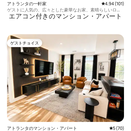
アトランタの一軒家
レビュー101件
4.94 (101)
ゲストに人気の、広々とした豪華なお家、素晴らしいロケ
エアコン付きのマンション・アパート
ーション
ゲストチョイス
ゲストチョイス
アトランタのマンション・アパート
レビュー7
5 (70)