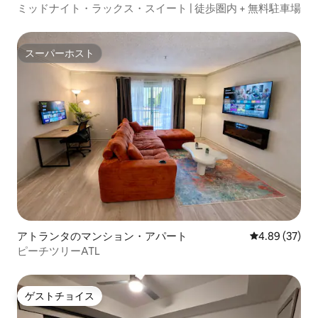
ミッドナイト・ラックス・スイート | 徒歩圏内 + 無料駐車場
スーパーホスト
スーパーホスト
アトランタのマンション・アパート
レビュー37件
4.89 (37)
ピーチツリーATL
ゲストチョイス
ゲストチョイス