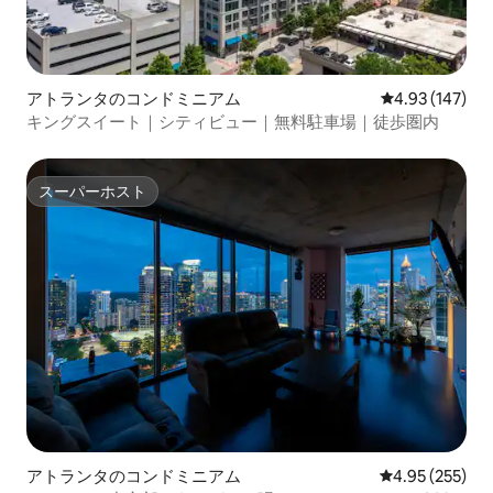
アトランタのコンドミニアム
レビュー147件
4.93 (147)
キングスイート｜シティビュー｜無料駐車場｜徒歩圏内
スーパーホスト
スーパーホスト
アトランタのコンドミニアム
レビュー255件
4.95 (255)