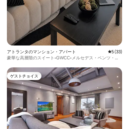
アトランタのマンション・アパート
レビュー3
5 (33)
豪華な高層階のスイート•GWCC•メルセデス・ベンツ・ス
タジアム
ゲストチョイス
ゲストチョイス