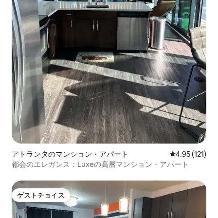
アトランタのマンション・アパート
レビュー121
4.95 (121)
都会のエレガンス：Luxeの高層マンション・アパート
ゲストチョイス
ゲストチョイス