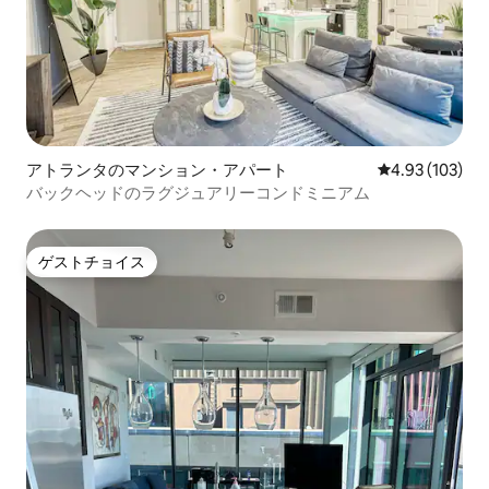
アトランタのマンション・アパート
レビュー103件
4.93 (103)
バックヘッドのラグジュアリーコンドミニアム
ゲストチョイス
ゲストチョイス