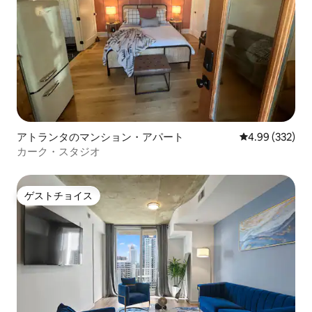
アトランタのマンション・アパート
レビュー332件
4.99 (332)
カーク・スタジオ
ゲストチョイス
ゲストチョイス