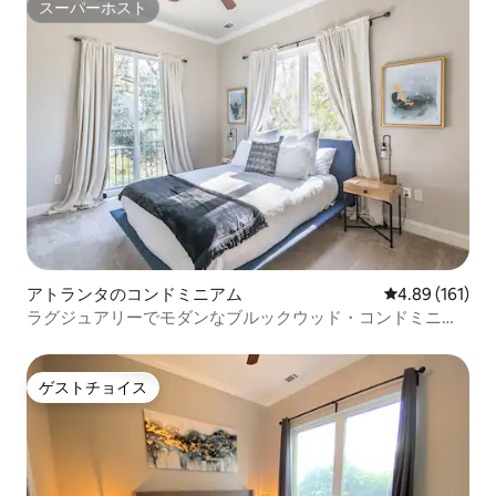
スーパーホスト
スーパーホスト
アトランタのコンドミニアム
レビュー161件
4.89 (161)
ラグジュアリーでモダンなブルックウッド・コンドミニア
ム、ゲート付きの駐車スペース2台分
ゲストチョイス
ゲストチョイス