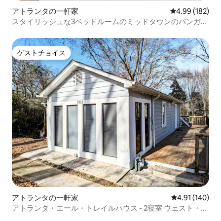
アトランタの一軒家
レビュー182件
4.99 (182)
スタイリッシュな3ベッドルームのミッドタウンのバンガロ
ー | 焚き火台のある隠れ家
ゲストチョイス
ゲストチョイス
アトランタの一軒家
レビュー140件
4.91 (140)
アトランタ・エール・トレイルハウス - 2寝室 ウェスト・ミ
ッドタウン