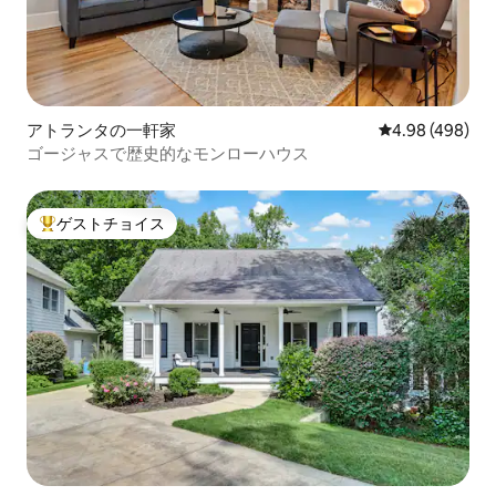
アトランタの一軒家
レビュー498件
4.98 (498)
ゴージャスで歴史的なモンローハウス
ゲストチョイス
大好評のゲストチョイスです。