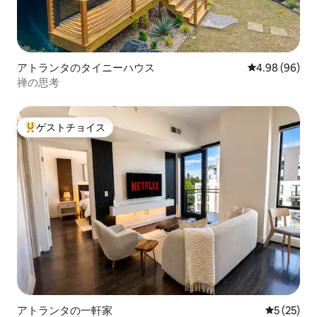
アトランタのタイニーハウス
レビュー96件
4.98 (96)
禅の思考
ゲストチョイス
大好評のゲストチョイスです。
アトランタの一軒家
レビュー2
5 (25)