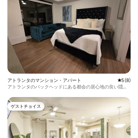
アトランタのマンション・アパート
レビュー
5 (8)
アトランタのバックヘッドにある都会の居心地の良い隠れ
家
ゲストチョイス
ゲストチョイス