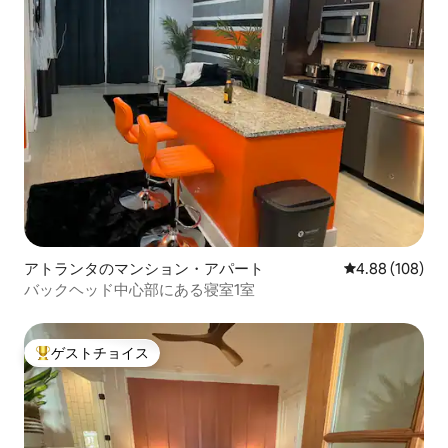
アトランタのマンション・アパート
レビュー108件
4.88 (108)
バックヘッド中心部にある寝室1室
ゲストチョイス
大好評のゲストチョイスです。