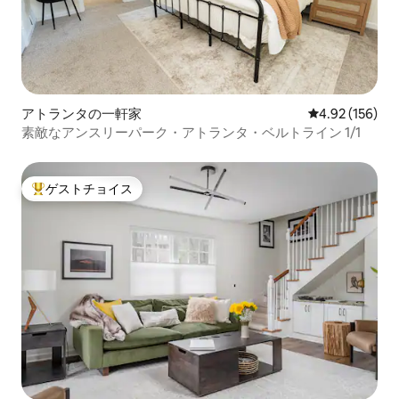
アトランタの一軒家
レビュー156件
4.92 (156)
素敵なアンスリーパーク・アトランタ・ベルトライン 1/1
ゲストチョイス
大好評のゲストチョイスです。