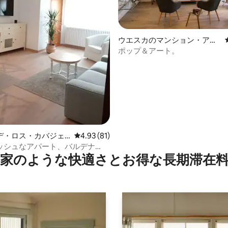
ウエスカのマンション・アパ
ート
ポップ＆アート。
デ・ロス・カバジェ
レビュー81件、5つ星中4.93つ星の平均評価
4.93 (81)
4.77つ星の平均評価
ンション・アパート
ッシュなアパート、バルデナ
家のような快⁠適⁠さ⁠とお⁠得⁠な長⁠期⁠滞⁠在料
レス