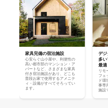
家具完備の宿⁠泊⁠施⁠設
デジ
多⁠いプ
心安らぐ山小屋や、利便性の
高い都市部のマンション・ア
最⁠適
パートなど、さまざまな家具
リモ
付き宿泊施設があり、どこも
フェ
普段お家で使用するアメニテ
ド環
ィ・設備がすべてそろってい
事専
ます。
施設