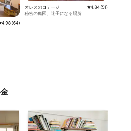
オレスのコテージ
レビュー51件、5つ星
4.84 (51)
秘密の庭園、迷子になる場所
レビュー64件、5つ星中4.98つ星の平均評価
4.98 (64)
⁠金