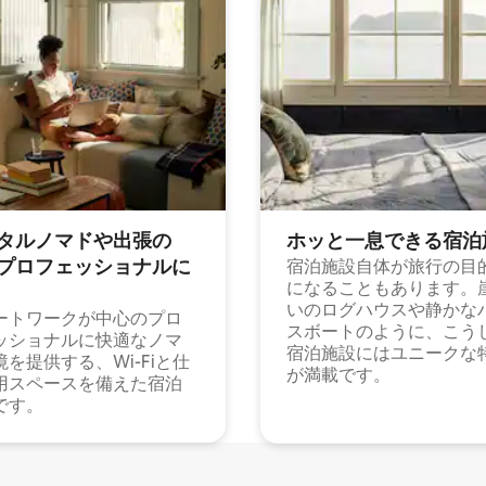
タルノマドや出⁠張⁠の
ホッと一⁠息⁠で⁠き⁠る宿⁠泊
⁠ロ⁠フ⁠ェ⁠ッ⁠シ⁠ョ⁠ナ⁠ル⁠に
宿泊施設自体が旅行の目
になることもあります。
いのログハウスや静かな
ートワークが中心のプロ
スボートのように、こう
ッショナルに快適なノマ
宿泊施設にはユニークな
境を提供する、Wi-Fiと仕
が満載です。
用スペースを備えた宿泊
です。