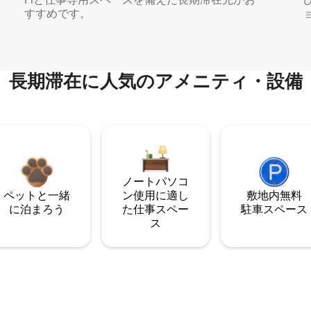
すすめです。
長期滞在に人気のアメニティ・設備
ノートパソコ
ペットと一緒
ン使用に適し
敷地内無料
に泊まろう
た仕事スペー
駐⁠車ス⁠ペ⁠ー⁠ス
ス