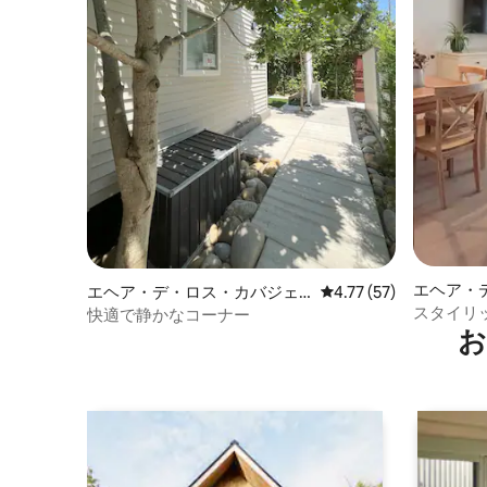
エヘア・
エヘア・デ・ロス・カバジェ
レビュー57件、5つ星中
4.77 (57)
ロスのマ
ロスの離れ
スタイリ
快適で静かなコーナー
お
ス・レア