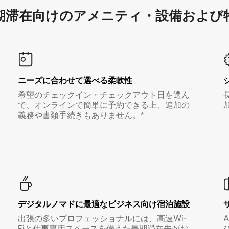
滞在向け⁠のア⁠メ⁠ニ⁠テ⁠ィ⁠・設⁠備⁠および
ニーズに合わせて選べる柔軟性
希望のチェックイン・チェックアウト日を選ん
で、オンラインで簡単に予約できる上、追加の
義務や書類手続きもありません。*
デジタルノマド⁠に最⁠適⁠なビ⁠ジ⁠ネ⁠ス⁠向⁠け宿⁠泊⁠施⁠設
出張の多いプロフェッショナルには、高速Wi-
Fiと仕事専用スペースを備えた長期滞在先がお