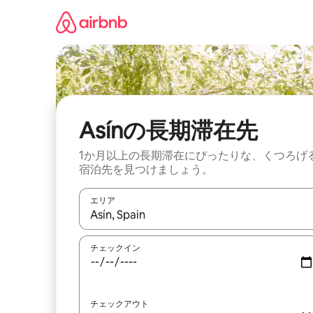
コ
ン
テ
ン
ツ
に
ス
キ
ッ
Asínの長期滞在先
プ
1か月以上の長期滞在にぴったりな、くつろげ
宿泊先を見つけましょう。
エリア
検索結果が表示されたら、上下の矢印キーを使っ
チェックイン
チェックアウト