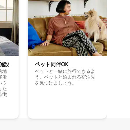
施⁠設
ペット同⁠伴OK
的地
ペットと一緒に旅行できるよ
崖沿
う、ペットと泊まれる宿泊先
ハウ
を見つけましょう。
した
特徴