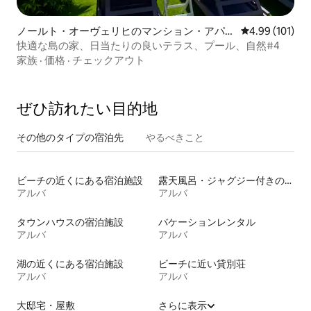
ノールト・オーヴェリヒのマンション・アパー
レビュー101件
4.99 (101)
ト
快適な島の家、日当たりの良いテラス、プール、自然#4
家族
·
価格
·
チェックアウト
ぜひ訪⁠れ⁠た⁠い目⁠的⁠地
その他のタ⁠イ⁠プ⁠の宿⁠泊⁠先
やるべきこと
ビーチの近くにある宿泊施設
露天風呂・ジャグジー付きの宿泊施設
アルバ
アルバ
タウンハウスの宿泊施設
バケーションレンタル
アルバ
アルバ
湖の近くにある宿泊施設
ビーチに近い貸別荘
アルバ
アルバ
大邸宅・屋敷
さらに表示