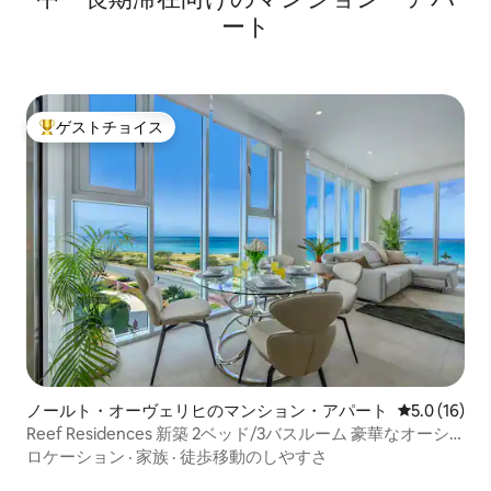
ート
ゲストチョイス
大好評のゲストチョイスです。
ノールト・オーヴェリヒのマンション・アパート
レビュー16
5.0 (16)
Reef Residences 新築 2ベッド/3バスルーム 豪華なオーシ
ャンフロント
ロケーション
·
家族
·
徒歩移動のしやすさ