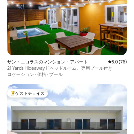
サン・ニコラスのマンション・アパート
レビュー76
5.0 (76)
21 Yards Hideaway | 1ベッドルーム、専用プール付き
ロケーション
·
価格
·
プール
ゲストチョイス
大好評のゲストチョイスです。