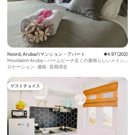
Noord, Arubaのマンション・アパート
レビュー202件
4.97 (202)
MovidaInn Aruba～パームビーチ近くの素晴らしいメイン
ハウス
ロケーション
·
価格
·
長期滞在
ゲストチョイス
ゲストチョイス