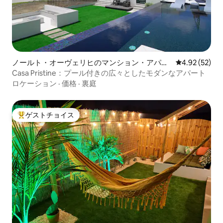
ノールト・オーヴェリヒのマンション・アパー
レビュー52件
4.92 (52)
ト
Casa Pristine：プール付きの広々としたモダンなアパート
ロケーション
·
価格
·
裏庭
ゲストチョイス
大好評のゲストチョイスです。