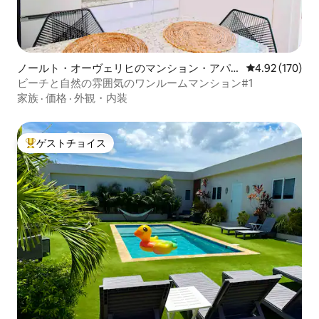
ノールト・オーヴェリヒのマンション・アパ
レビュー170件
4.92 (170)
ート
ビーチと自然の雰囲気のワンルームマンション#1
家族
·
価格
·
外観・内装
ゲストチョイス
大好評のゲストチョイスです。