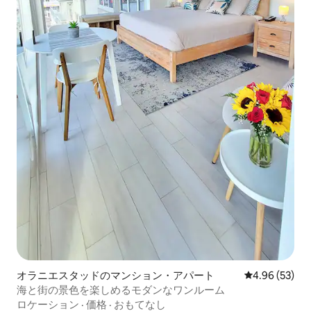
オラニエスタッドのマンション・アパート
レビュー53件
4.96 (53)
海と街の景色を楽しめるモダンなワンルーム
ロケーション
·
価格
·
おもてなし