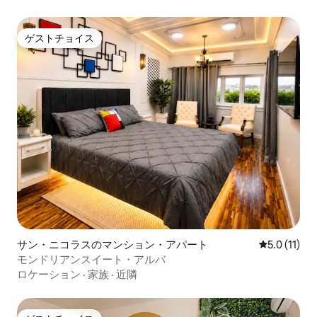
ゲストチョイス
ゲストチョイス
サン・ニコラスのマンション・アパート
レビュー11
5.0 (11)
モンドリアンスイート・アルバ
ロケーション
·
家族
·
近隣