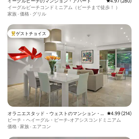
イーグルビーチのマンション・アパート
レビュー280件
4.97 (280)
イーグルビーチコンドミニアム（ビーチまで徒歩！ ）
家族
·
価格
·
グリル
ゲストチョイス
大好評のゲストチョイスです。
オラニエスタッド・ウェストのマンション・
レビュー214件
4.99 (214)
アパート
ビーチ・ヘイーグル・ビーチ-オアシスコンドミニアム
価格
·
家族
·
エアコン