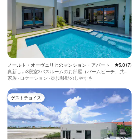
ノールト・オーヴェリヒのマンション・アパート
レビュー7
5.0 (7)
真新しい3寝室2バスルームのお部屋（パームビーチ、共用
プールとバーベキューグリル付き）
家族
·
ロケーション
·
徒歩移動のしやすさ
ゲストチョイス
ゲストチョイス