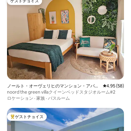
ゲストチョイス
ゲストチョイス
ノールト・オーヴェリヒのマンション・アパー
レビュー58件
4.95 (58)
ト
noord the green villaクイーンベッドスタジオルーム#2
ロケーション
·
家族
·
バスルーム
ゲストチョイス
大好評のゲストチョイスです。