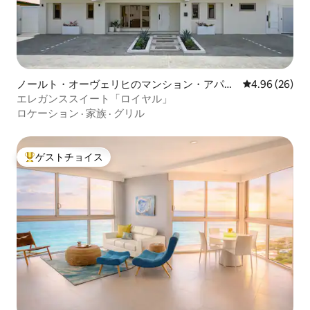
ノールト・オーヴェリヒのマンション・アパー
レビュー26件
4.96 (26)
ト
エレガンススイート「ロイヤル」
ロケーション
·
家族
·
グリル
ゲストチョイス
大好評のゲストチョイスです。