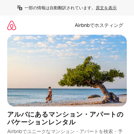
コ
一部の情報は自動翻訳されています。
原文を表示
ン
テ
ン
Airbnbでホスティング
ツ
に
ス
キ
ッ
プ
アルバにあるマンション・アパートの
バケーションレンタル
Airbnbでユニークなマンション・アパートを検索・予