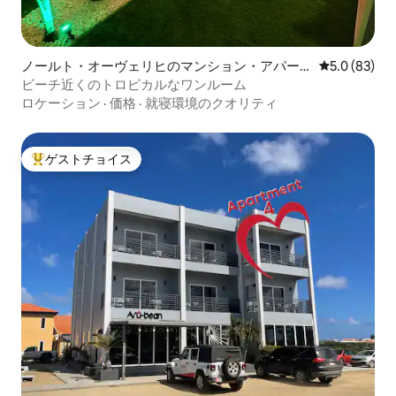
ノールト・オーヴェリヒのマンション・アパー
レビュー83
5.0 (83)
ト
ビーチ近くのトロピカルなワンルーム
ロケーション
·
価格
·
就寝環境のクオリティ
ゲストチョイス
大好評のゲストチョイスです。