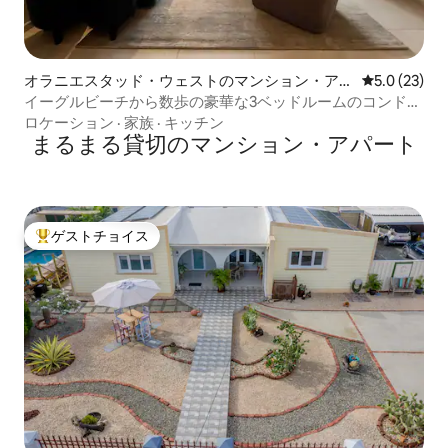
オラニエスタッド・ウェストのマンション・アパ
レビュー23
5.0 (23)
ート
イーグルビーチから数歩の豪華な3ベッドルームのコンドミ
ニアム | OCondo
ロケーション
·
家族
·
キッチン
まるまる貸切のマンション・アパート
ゲストチョイス
大好評のゲストチョイスです。