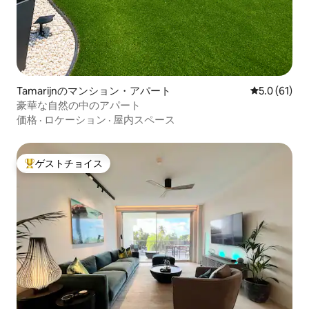
Tamarijnのマンション・アパート
レビュー61
5.0 (61)
豪華な自然の中のアパート
価格
·
ロケーション
·
屋内スペース
ゲストチョイス
大好評のゲストチョイスです。