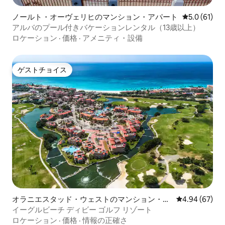
ノールト・オーヴェリヒのマンション・アパート
レビュー61
5.0 (61)
アルバのプール付きバケーションレンタル（13歳以上）
ロケーション
·
価格
·
アメニティ・設備
ゲストチョイス
ゲストチョイス
オラニエスタッド・ウェストのマンション・ア
レビュー67件
4.94 (67)
パート
イーグルビーチ ディビー ゴルフ リゾート
ロケーション
·
価格
·
情報の正確さ