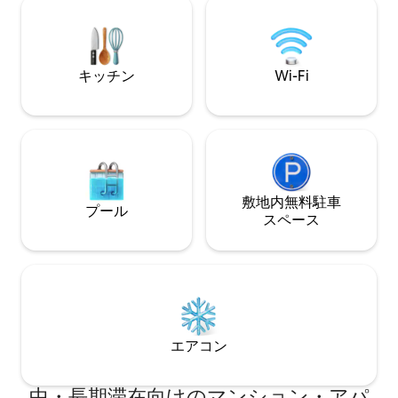
す。快適なソファベッドは、あなたの好
トプールとジム ✓
みの番組を表示したり、お好みの音楽チ
タリア料理と地中海料
ャンネルを聞くために、LEDテレビの前
Racquet Clu
でリラックスできます。あなたは、あな
ピックルボール施
キッチン
Wi-Fi
たの本/ Kindleのを読んで楽しんで、お友
金）
達やご家族に連絡するか、単にコーヒー
やお茶の素敵なカップを持つことがで
き、様々なパティオがあります。ちょう
ど家またはより良いような。場所はショ
ッピングモール、レストランやビーチか
ら数マイル以内です。車を借りることを
お勧めします。
敷地内無料駐⁠車
プール
ス⁠ペ⁠ー⁠ス
エアコン
中・長期滞在向けのマンション・アパ