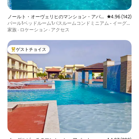
ノールト・オーヴェリヒのマンション・アパ
レビュー142件
4.96 (142)
ート
パール1ベッドルーム1バスルームコンドミニアム - イーグル
ビーチまで徒歩！
家族
·
ロケーション
·
アクセス
ゲストチョイス
大好評のゲストチョイスです。