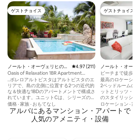
ゲストチョイス
ゲストチョイス
ゲストチョイス
ゲストチョイス
ノールト・オーヴェリヒのマ
レビュー211件、5つ星中4.97
4.97 (211)
ノールト・オーヴ
ンション・アパート
ション・アパート
Oasis of Relaxation 1BR Apartment
ビーチまで徒歩5
w/pool -Sunrise
ム！テニス、プー
..ボレロアルトビスタはアルトビスタのエ
最高のロケーショ
リアで、島の北側に位置する2つの近代的
2ベッドルームのコ
な＆快適な1BDのアパートメントで構成さ
ットとリッツ・カ
れています。ユニットCは、シリーズの最
のスタイリッシュ
初のものです。 全く新しい、アパートが
モダンなラグジュ
価格
·
家族
·
おもてなし
ロケーション
·
家
原因ソファベッドのより多くの人を追加
アルバにあるマンション・アパートで
さい。Opalは、
する可能性を持つ2人のために適していま
ニティ、オーシャ
人気のアメニティ・設備
す。アパートメントには、すべてのモダ
適さを提供します。 ✓ 絶好のロケー
ンな現代的な外観のミックスで、 SSアプ
ン：ビーチまで徒歩
ライアンスとクイーンサイズのベッド、
屋上テラス：海を見
モダンなバスルームとキッチンがありま
ミニアムのゲスト