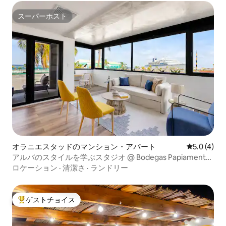
スーパーホスト
スーパーホスト
オラニエスタッドのマンション・アパート
レビュー4
5.0 (4)
アルバのスタイルを学ぶスタジオ @ Bodegas Papiamento
Distillery
ロケーション
·
清潔さ
·
ランドリー
ゲストチョイス
大好評のゲストチョイスです。