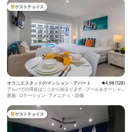
ゲストチョイス
大好評のゲストチョイスです。
オラニエスタッドのマンション・アパート
レビュー128件
4.98 (128)
アルバでの滞在はここから始まります - プール＆オーシャ
ンビュー
家族
·
ロケーション
·
アメニティ・設備
ゲストチョイス
大好評のゲストチョイスです。