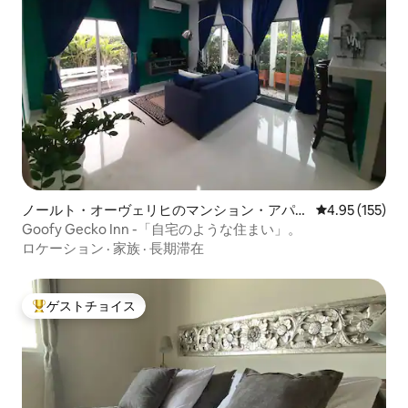
ノールト・オーヴェリヒのマンション・アパー
レビュー155件
4.95 (155)
ト
Goofy Gecko Inn -「自宅のような住まい」。
ロケーション
·
家族
·
長期滞在
ゲストチョイス
大好評のゲストチョイスです。