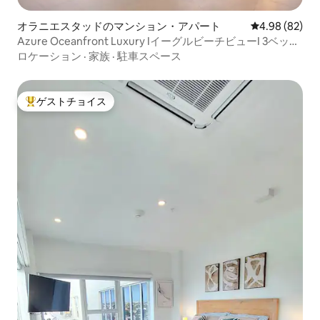
オラニエスタッドのマンション・アパート
レビュー82件
4.98 (82)
Azure Oceanfront Luxury IイーグルビーチビューI 3ベッド
ルーム
ロケーション
·
家族
·
駐車スペース
ゲストチョイス
大好評のゲストチョイスです。