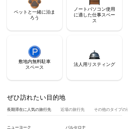
ノートパソコン使用
ペットと一緒に泊ま
に適した仕事スペー
ろう
ス
敷地内無料駐⁠車
法人用リスティング
ス⁠ペ⁠ー⁠ス
ぜひ訪⁠れ⁠た⁠い目⁠的⁠地
長期滞在に人気の旅行先
近場の旅行先
その他のタ⁠イ⁠プ⁠の宿
ニューヨーク
バルセロナ