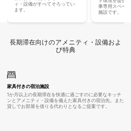
ド環境を提供する
ィ・設備がすべてそろってい
事専用スペース
ます。
施設です。
長期滞在向け⁠のア⁠メ⁠ニ⁠テ⁠ィ⁠・設⁠備⁠およ
び特⁠典
家具付き⁠の宿⁠泊⁠施⁠設
1か月以上の長期滞在を快適に過ごすのに必要なキッチ
ンとアメニティ・設備を備えた家具付きの宿泊先。また
貸しでお部屋を借りる代わりとなるご提案です。