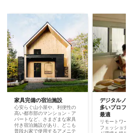
家具完備の宿⁠泊⁠施⁠設
デジタルノマド
多⁠いプ⁠ロ⁠フ⁠ェ⁠
心安らぐ山小屋や、利便性の
高い都市部のマンション・ア
最⁠適
パートなど、さまざまな家具
リモートワーク
付き宿泊施設があり、どこも
フェッショナル
普段お家で使用するアメニテ