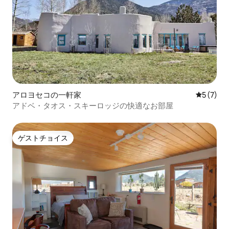
アロヨセコの一軒家
レビュー
5 (7)
アドベ・タオス・スキーロッジの快適なお部屋
ゲストチョイス
ゲストチョイス