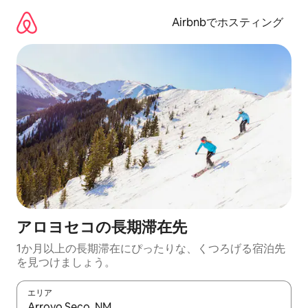
コ
ン
Airbnbでホスティング
テ
ン
ツ
に
ス
キ
ッ
プ
アロヨセコの長期滞在先
1か月以上の長期滞在にぴったりな、くつろげる宿泊先
を見つけましょう。
エリア
検索結果が表示されたら、上下の矢印キーを使って移動するか、