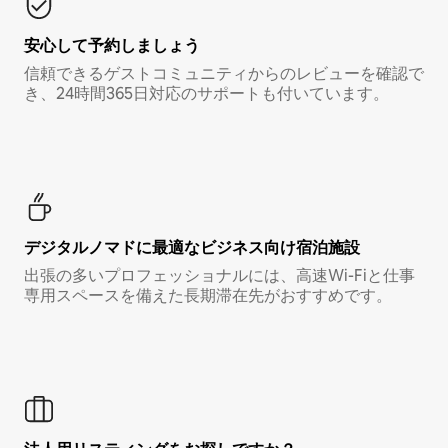
安心して予約しましょう
信頼できるゲストコミュニティからのレビューを確認で
き、24時間365日対応のサポートも付いています。
デジタルノマド⁠に最⁠適⁠なビ⁠ジ⁠ネ⁠ス⁠向⁠け宿⁠泊⁠施⁠設
出張の多いプロフェッショナルには、高速Wi-Fiと仕事
専用スペースを備えた長期滞在先がおすすめです。