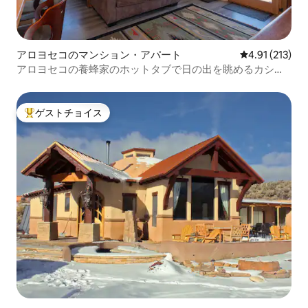
アロヨセコのマンション・アパート
レビュー213
4.91 (213)
アロヨセコの養蜂家のホットタブで日の出を眺めるカシー
タ
ゲストチョイス
大好評のゲストチョイスです。