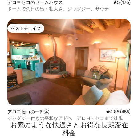
アロヨセコのドームハウス
レビュー17
5 (176)
ドームでの日の出：壮大さ、ジャグジー、サウナ
ゲストチョイス
ゲストチョイス
アロヨセコの一軒家
レビュー455件
4.85 (455)
ジャグジー付きの平和なアドベ、アロヨ・セコまで徒歩
お家のような快⁠適⁠さ⁠とお⁠得⁠な長⁠期⁠滞⁠在
料⁠金