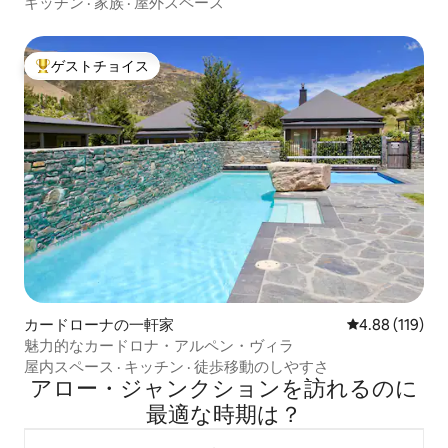
キッチン
·
家族
·
屋外スペース
ゲストチョイス
大好評のゲストチョイスです。
カードローナの一軒家
レビュー119件
4.88 (119)
魅力的なカードロナ・アルペン・ヴィラ
屋内スペース
·
キッチン
·
徒歩移動のしやすさ
アロー・ジャンクションを訪⁠れ⁠るの⁠に
最⁠適⁠な時⁠期⁠は⁠？