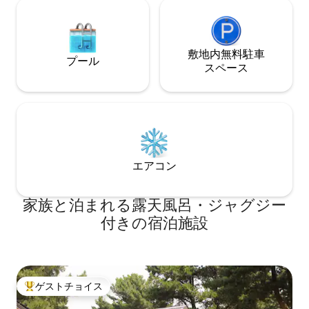
分かれています。 寝室エリアにはクイー
ンベッドが備わっており、ラウンジ、ダ
イニング、キッチンエリアまで歩いて行
けます。 キッチンにはコンロと電子レン
敷地内無料駐⁠車
ジのコンボオーブンが備わっています。
プール
ス⁠ペ⁠ー⁠ス
冷蔵庫、ケトル、トースター。 コテージ
は2名様に最適ですが、シッティングエリ
アのソファベッドには2名様が宿泊できま
す。ソファベッドはダブルベッドに変換
でき、フルリネンが用意されています。
暖かく居心地の良い暖炉の前でくつろ
ぎ、リラックスしてください。 地元の3つ
のワイナリーまで徒歩圏内で、ネビスブ
エアコン
ラフ、ローザ山、コールピットロードま
での散策コースもあります。 新しいギブ
家族と泊まれる露天風呂・ジャグジー
ストン川トレイルに直接面しているた
め、ギブストンタバーン、ペレグライン
付きの宿泊施設
ワイナリー、ギブストンバレーワイナリ
ー、AJハケットバンジーブリッジまで自
転車で行くことができます。 その後、ド
アからアロータウンとクイーンズタウン
へ向かうクイーンズタウン・トレイルに
ゲストチョイス
大好評のゲストチョイスです。
直接進みます。 最近オープンした新しい