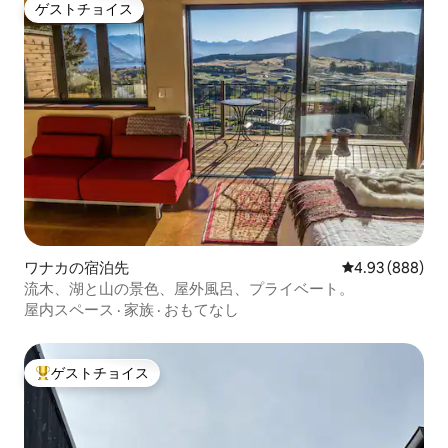
ゲストチョイス
ゲストチョイス
ワナカの宿泊先
レビュー888件
4.93 (888)
流木、湖と山の景色、屋外風呂、プライベート。
屋内スペース
·
家族
·
おもてなし
ゲストチョイス
大好評のゲストチョイスです。