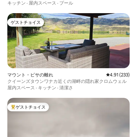
キッチン
·
屋内スペース
·
プール
ゲストチョイス
ゲストチョイス
マウント・ピサの離れ
レビュー233件
4.91 (233)
クイーンズタウンワナカ近くの湖畔の隠れ家クロムウェル
屋内スペース
·
キッチン
·
清潔さ
ゲストチョイス
大好評のゲストチョイスです。