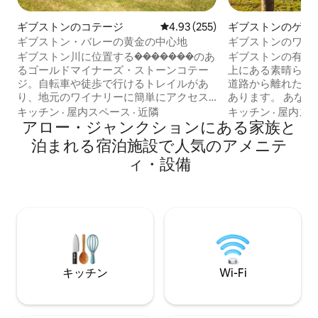
ギブストンのコテージ
レビュー255件、5つ星中4.93
4.93 (255)
ギブストンのゲス
ト
ギブストン・バレーの黄金の中心地
ギブストンのワイ
晴らしい山の眺め
ギブストン川に位置する�������のあ
ギブストンの有名
るゴールドマイナーズ・ストーンコテー
上にある素晴らしい山の
ジ。自転車や徒歩で行けるトレイルがあ
道路から離れた高
り、地元のワイナリーに簡単にアクセス
あります。 あな
できます。 ニュージーランド・ロンリー
の家に隣接してい
キッチン
·
屋内スペース
·
近隣
キッチン
·
屋内ス
プラネットガイドの最新版に掲載されて
アロー・ジャンクションにある家族と
あり、とてもプライベ
います。この受賞歴のある美しく修復さ
ンプランキッチン
泊まれる宿泊施設で人気のアメニテ
れたオリジナルのゴールドマイナーズコ
グルームが新しく改
ィ・設備
テージは、1874年にさかのぼります。 ギ
は2部屋あり、ど
ブストン渓谷の中心部に位置し、ネビス
バスルームがあり
ブラフ、ローザ山、ワイティリ駅の360度
サイズのベッドが1
の景色を望むことができるコテージで、
ングサイズのベッ
周辺を探索するための平和でリラックス
ッド2台があります。 薪を燃やす暖
した拠点を提供します。 コテージの内装
しむか、外に出て
はオープンプランのワンルームレイアウ
しょう 地元のワインを飲みながら星空を
トで、片端に居心地の良いシッティング
眺めましょう。
エリアがあり、もう一方の端に部分的に
キッチン
Wi-Fi
遮られた寝室エリアがあり、隣接する独
のバスルームがあります。 バスルームは
広々としており、シャワーとバスタブが