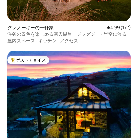
グレノーキーの一軒家
レビュー177件
4.99 (177)
渓谷の景色を楽しめる露天風呂・ジャグジー - 星空に浸る
屋内スペース
·
キッチン
·
アクセス
ゲストチョイス
大好評のゲストチョイスです。