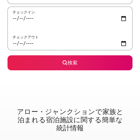
チェックイン
チェックアウト
検索
アロー・ジャンクションで家⁠族⁠と
泊⁠ま⁠れ⁠る宿⁠泊⁠施⁠設⁠に関⁠す⁠る簡⁠単⁠な
統⁠計⁠情⁠報