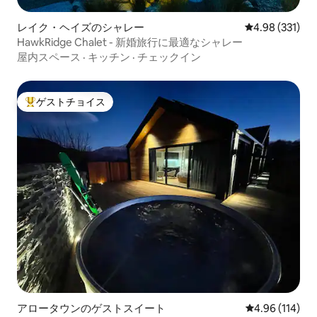
レイク・ヘイズのシャレー
レビュー331件
4.98 (331)
HawkRidge Chalet - 新婚旅行に最適なシャレー
屋内スペース
·
キッチン
·
チェックイン
ゲストチョイス
大好評のゲストチョイスです。
アロータウンのゲストスイート
レビュー114件
4.96 (114)