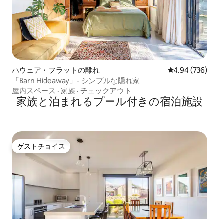
ハウェア・フラットの離れ
レビュー736件
4.94 (736)
「Barn Hideaway」- シンプルな隠れ家
屋内スペース
·
家族
·
チェックアウト
家族と泊まれるプール付きの宿泊施設
ゲストチョイス
ゲストチョイス