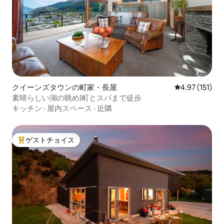
クイーンズタウンの町家・長屋
レビュー151
4.97 (151)
素晴らしい湖の眺め|町とスパまで徒歩
キッチン
·
屋内スペース
·
近隣
ゲストチョイス
大好評のゲストチョイスです。