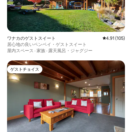
ワナカのゲストスイート
レビュー105件
4.91 (105)
居心地の良いペンベイ・ゲストスイート
屋内スペース
·
家族
·
露天風呂・ジャグジー
ゲストチョイス
ゲストチョイス