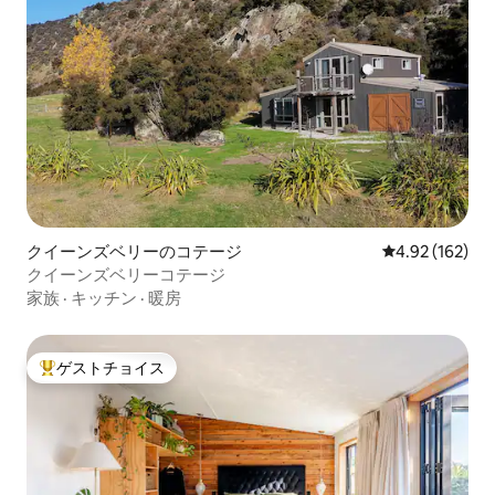
クイーンズベリーのコテージ
レビュー162件
4.92 (162)
クイーンズベリーコテージ
家族
·
キッチン
·
暖房
ゲストチョイス
大好評のゲストチョイスです。