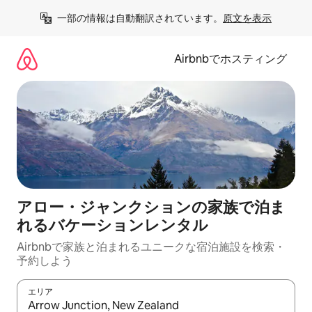
コ
一部の情報は自動翻訳されています。
原文を表示
ン
テ
ン
Airbnbでホスティング
ツ
に
ス
キ
ッ
プ
アロー・ジャンクションの家族で泊ま
れるバケーションレンタル
Airbnbで家族と泊まれるユニークな宿泊施設を検索・
予約しよう
エリア
検索結果が表示されたら、上下の矢印キーを使って移動するか、