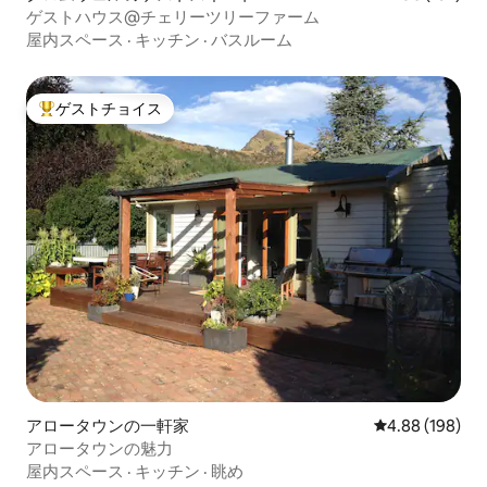
ゲストハウス@チェリーツリーファーム
屋内スペース
·
キッチン
·
バスルーム
ゲストチョイス
大好評のゲストチョイスです。
アロータウンの一軒家
レビュー198件
4.88 (198)
アロータウンの魅力
屋内スペース
·
キッチン
·
眺め