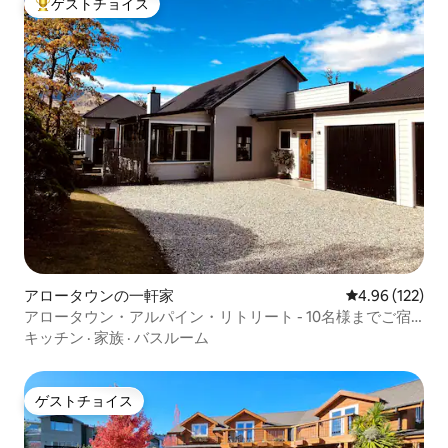
ゲストチョイス
大好評のゲストチョイスです。
アロータウンの一軒家
レビュー122件
4.96 (122)
アロータウン・アルパイン・リトリート - 10名様までご宿
泊可能
キッチン
·
家族
·
バスルーム
ゲストチョイス
ゲストチョイス