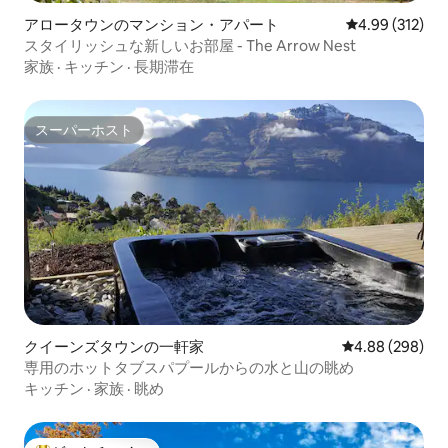
アロータウンのマンション・アパート
レビュー312件
4.99 (312)
スタイリッシュな新しいお部屋 - The Arrow Nest
家族
·
キッチン
·
長期滞在
スーパーホスト
スーパーホスト
クイーンズタウンの一軒家
レビュー298件
4.88 (298)
専用のホットタブスパプールからの水と山の眺め
キッチン
·
家族
·
眺め