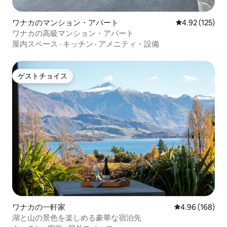
ワナカのマンション・アパート
レビュー125件
4.92 (125)
ワナカの高級マンション・アパート
屋内スペース
·
キッチン
·
アメニティ・設備
ゲストチョイス
ゲストチョイス
ワナカの一軒家
レビュー168件
4.96 (168)
湖と山の景色を楽しめる豪華な宿泊先