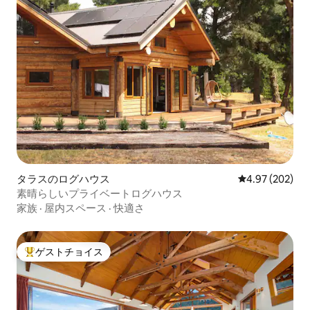
ラビットリッジ自転車道のギブストンバ
レー駅へ簡単にアクセスできます。 ギブ
ストンはアロータウンまで車で10分、ク
イーンズタウン空港まで車で20分です。
クロムウェルとバノックバーンは車で20
分です。 クラウンレンジまたはクロムウ
ェルを通って40分でワナカに到着できま
す。 コテージはクイーンズタウンとその
周辺のすべてのアクティビティに簡単に
アクセスでき、冬季にはクイーンズタウ
ンとワナカの両方にある多くのスキー場
にも非常に便利です。 6エーカーの敷地
内にある弊社の庭園にあるストローベー
ルハウスで、馬に会いに行ったり、鶏か
タラスのログハウス
レビュー202件
4.97 (202)
ら卵を集めたり、羊を撫でたりすること
素晴らしいプライベートログハウス
ができます。 庭で採れた季節の農産物を
家族
·
屋内スペース
·
快適さ
ご自由にお召し上がりください。 自転車
を使ってトレイルを探索できます 薪が提
供されます 屋外リビングのために、屋外
用の家具とバーベキューグリルをご用意
ゲストチョイス
大好評のゲストチョイスです。
しています。 *リネンはレンタル料金に含
まれています。 *宿泊施設を退出する際
は、掃除をして、入った時のままにして
ください。