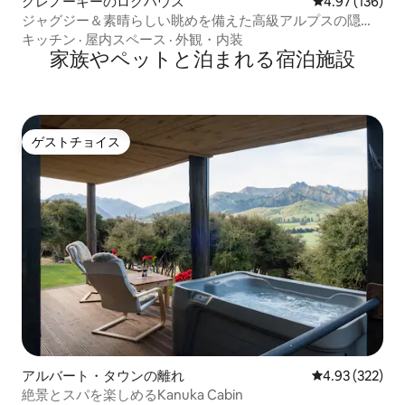
グレノーキーのログハウス
レビュー136件
4.97 (136)
ジャグジー＆素晴らしい眺めを備えた高級アルプスの隠れ
家
キッチン
·
屋内スペース
·
外観・内装
家族やペットと泊まれる宿泊施設
ゲストチョイス
ゲストチョイス
アルバート・タウンの離れ
レビュー322件
4.93 (322)
絶景とスパを楽しめるKanuka Cabin