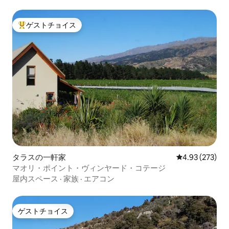
ゲストチョイス
大好評のゲストチョイスです。
タラスの一軒家
レビュー273件
4.93 (273)
マオリ・ポイント・ヴィンヤード・コテージ
屋内スペース
·
家族
·
エアコン
ゲストチョイス
ゲストチョイス