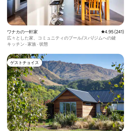
ワナカの一軒家
レビュー241件
4.95 (241)
広々とした家、コミュニティのプール/スパ/ジムへの鍵
キッチン
·
家族
·
状態
ゲストチョイス
ゲストチョイス