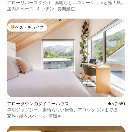
アローリバースタジオ - 素晴らしいロケーションと露天風
呂・ジャグジー
屋内スペース
·
キッチン
·
長期滞在
ゲストチョイス
大好評のゲストチョイスです。
アロータウンのタイニーハウス
レビュー25
5 (258)
専用ジャグジー、素晴らしい景色、アロウタウンまで徒歩
圏内
家族
·
屋内スペース
·
清潔さ