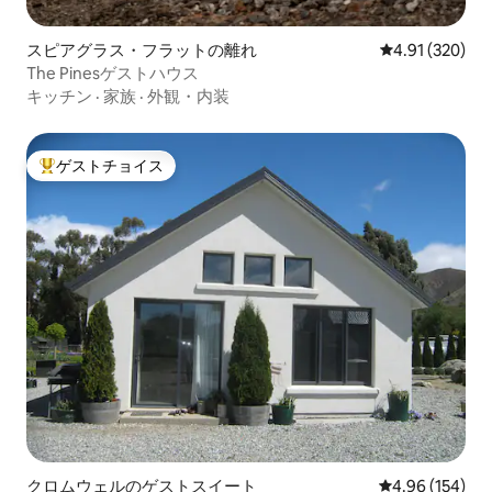
スピアグラス・フラットの離れ
レビュー320件
4.91 (320)
The Pinesゲストハウス
キッチン
·
家族
·
外観・内装
ゲストチョイス
大好評のゲストチョイスです。
クロムウェルのゲストスイート
レビュー154件
4.96 (154)