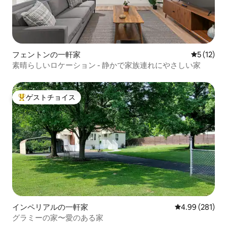
フェントンの一軒家
レビュー1
5 (12)
素晴らしいロケーション - 静かで家族連れにやさしい家
ゲストチョイス
大好評のゲストチョイスです。
インペリアルの一軒家
レビュー281件
4.99 (281)
グラミーの家〜愛のある家