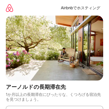
コ
ン
Airbnbでホスティング
テ
ン
ツ
に
ス
キ
ッ
プ
アーノルドの長期滞在先
1か月以上の長期滞在にぴったりな、くつろげる宿泊先
を見つけましょう。