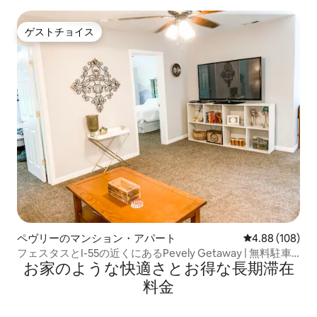
ゲストチョイス
ゲストチョイス
ペヴリーのマンション・アパート
レビュー108件
4.88 (108)
フェスタスとI-55の近くにあるPevely Getaway | 無料駐車
お家のような快⁠適⁠さ⁠とお⁠得⁠な長⁠期⁠滞⁠在
場
料⁠金