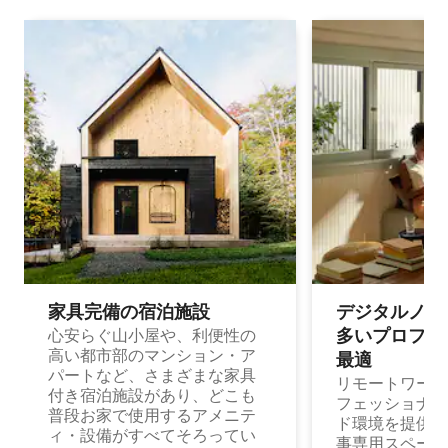
家具完備の宿⁠泊⁠施⁠設
デジタルノマド
多⁠いプ⁠ロ⁠フ⁠ェ⁠
心安らぐ山小屋や、利便性の
高い都市部のマンション・ア
最⁠適
パートなど、さまざまな家具
リモートワーク
付き宿泊施設があり、どこも
フェッショナル
普段お家で使用するアメニテ
ド環境を提供する
ィ・設備がすべてそろってい
事専用スペース