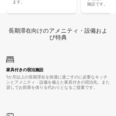
ます。
施設です。
長期滞在向け⁠のア⁠メ⁠ニ⁠テ⁠ィ⁠・設⁠備⁠およ
び特⁠典
家具付き⁠の宿⁠泊⁠施⁠設
1か月以上の長期滞在を快適に過ごすのに必要なキッチ
ンとアメニティ・設備を備えた家具付きの宿泊先。また
貸しでお部屋を借りる代わりとなるご提案です。