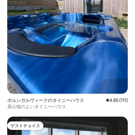
ボルンガルヴィークのタイニーハウス
レビュー111
4.85 (111)
居心地のよいタイニーハウス
ゲストチョイス
ゲストチョイス