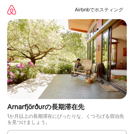
コ
ン
Airbnbでホスティング
テ
ン
ツ
に
ス
キ
ッ
プ
Arnarfjörðurの長期滞在先
1か月以上の長期滞在にぴったりな、くつろげる宿泊先
を見つけましょう。