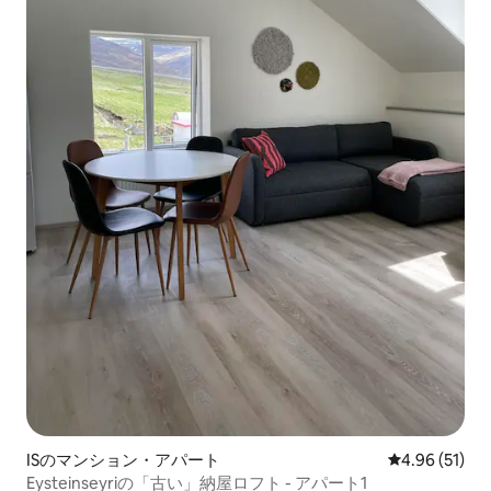
ISのマンション・アパート
レビュー51件
4.96 (51)
Eysteinseyriの「古い」納屋ロフト - アパート1