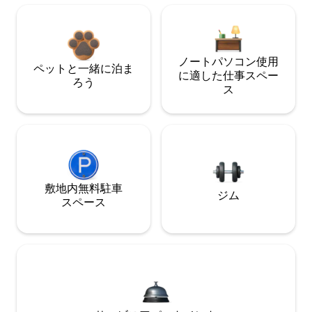
ノートパソコン使用
ペットと一緒に泊ま
に適した仕事スペー
ろう
ス
敷地内無料駐⁠車
ジム
ス⁠ペ⁠ー⁠ス