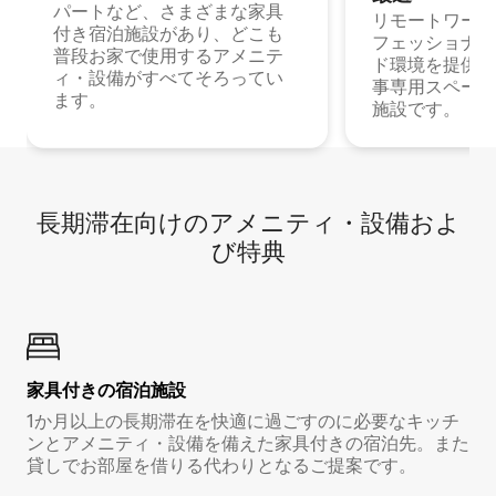
パートなど、さまざまな家具
リモートワーク
付き宿泊施設があり、どこも
フェッショナル
普段お家で使用するアメニテ
ド環境を提供する
ィ・設備がすべてそろってい
事専用スペース
ます。
施設です。
長期滞在向け⁠のア⁠メ⁠ニ⁠テ⁠ィ⁠・設⁠備⁠およ
び特⁠典
家具付き⁠の宿⁠泊⁠施⁠設
1か月以上の長期滞在を快適に過ごすのに必要なキッチ
ンとアメニティ・設備を備えた家具付きの宿泊先。また
貸しでお部屋を借りる代わりとなるご提案です。