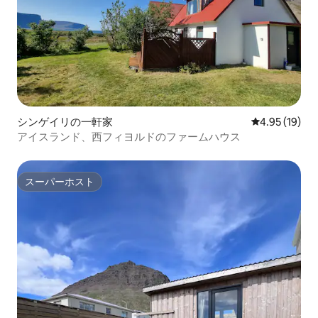
シンゲイリの一軒家
レビュー19件
4.95 (19)
アイスランド、西フィヨルドのファームハウス
スーパーホスト
スーパーホスト