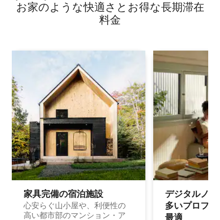
お家のような快⁠適⁠さ⁠とお⁠得⁠な長⁠期⁠滞⁠在
料⁠金
家具完備の宿⁠泊⁠施⁠設
デジタルノマド
多⁠いプ⁠ロ⁠フ⁠ェ⁠
心安らぐ山小屋や、利便性の
高い都市部のマンション・ア
最⁠適