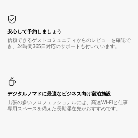
安心して予約しましょう
信頼できるゲストコミュニティからのレビューを確認で
き、24時間365日対応のサポートも付いています。
デジタルノマド⁠に最⁠適⁠なビ⁠ジ⁠ネ⁠ス⁠向⁠け宿⁠泊⁠施⁠設
出張の多いプロフェッショナルには、高速Wi-Fiと仕事
専用スペースを備えた長期滞在先がおすすめです。