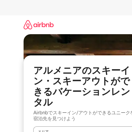
コ
ン
テ
ン
ツ
に
ス
キ
ッ
プ
アルメニアのスキーイ
ン・スキーアウトがで
きるバケーションレン
タル
Airbnbでスキーイン/アウトができるユニーク
宿泊先を見つけよう
エリア