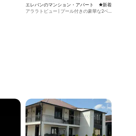
エレバンのマンション・アパート
新しい宿泊先
新着
アララトビュー | プール付きの豪華な2ベ
ッドルームのアパートメント