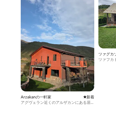
ツァグカ
ツァフカ
Arzakanの一軒家
新しい宿泊先
新着
アグヴェラン近くのアルザカンにある居
心地の良いゲストハウス