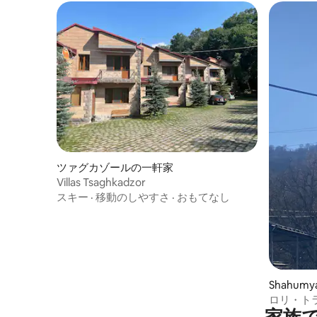
ツァグカゾールの一軒家
Villas Tsaghkadzor
スキー
·
移動のしやすさ
·
おもてなし
Shahum
ロリ・ト
家族