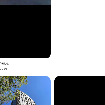
3.67つ星の平均評価
の離れ
ouse