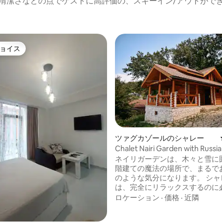
清潔さなどの点でゲストに高評価の、スキーイン/アウトがで
ョイス
ョイス
ツァグカゾールのシャレー
Chalet Nairi Garden with Russi
ネイリガーデンは、木々と雪に
階建ての魔法の場所で、まるで
のような気分になります。 シャ
は、完全にリラックスするのに
べての設備とアメニティを備え
ロケーション
·
価格
·
近隣
シアバスがあります。 最も美味
を作るロシアのサモヴァルなど