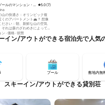
リラックスするためのすべてを
ゾールのマンション・
レビュー7件、5つ星中5.0つ星の平均評価
5.0 (7)
います。 Tsaghkadzorの中心
na
あり（中心部まで3 ～ 4分）、
の山の快適さ：オリンピック複
イへの送迎も提供しています。
くのアパートメント🏔️？ 想像
ください：朝、新鮮な山の空気
、それは森のざわめきによって
されます。当アパートメント
ョン
·
価格
·
状態
ーイン/アウトができる宿泊先で人気
フカドゾールで最も静かで絵画
美しいエリアにあります ​ゲスト
を気に入っている理由： ​理想的
ション：中央の通りの騒音から
ますが、ケーブルカーから車で
す。 ​健康とスポーツ： ​景色と
バルコニーからは山のパノラマ
。高速Wi-Fi。 ​カップルや子供
i
プール
敷地内無料駐
族に最適です。
スキーイン/アウトができる貸別荘