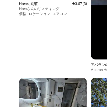
Horsの別荘
レビュー3件、5つ星中
3.67 (3)
Horsさんのリスティング
価格
·
ロケーション
·
エアコン
アパラン
Aparan H