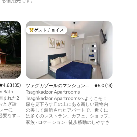
きる宿泊先です。
ツァグカ
ゲストチョイス
大好評のゲストチョイスです。
アム
ツァグカ
しめる居
素敵なフ
居心地の
長期滞在
ース、独
ビ、設備
ロケーシ
ます。 
くの静か
さらに、
レビュー35件、5つ星中4.63つ星の平均評価
4.63 (35)
ツァグカゾールのマンション・
レビュー13件、5つ
5.0 (13)
品店、コ
アパート
an Bath
Tsaghkadzor Apartrooms
用くださ
囲まれた2
Tsaghkadzor Apartroomsへようこそ！
用いただ
おとぎ話
森を見下ろす丘の上にある新しい建物内
レーに
の美しく装飾されたアパートで、近くに
必要なす
は多くのレストラン、カフェ、ショップ
た森のロ
がある市内中心部から徒歩5分です。 アパ
家族
·
ロケーション
·
徒歩移動のしやすさ
しいお茶
ートにはセントラルヒーティングと冷
、完全に
房、高速インターネット、Wi - Fi、ケーブ