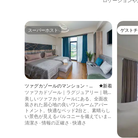
ロケーションや
スーパーホスト
ゲストチ
スーパーホスト
ゲストチ
ツァグカゾールのマンション・ア
新しい宿泊先
新着
パート
ツァフカドゾール｜ラグジュアリー｜眺
望｜24時間年中無休｜セルフチェックイ
美しいツァフカドゾールにある、全面改
ン
装された居心地の良いワンルームアパー
トメント。快適なベッド2台と、素晴らし
い景色が見えるバルコニーを備えていま
す❤️カップル、ご家族、お友達におすす
清潔さ
·
情報の正確さ
·
快適さ
めです。ソファは追加2名様用のベッドに
広がります。 含まれるもの： ◦ ロックボ