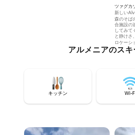
ックスによる24時間年中無休のセルフチ
ツァグカ
ェックイン❤️ ◦ テレビ、Wi-Fi ❤️ ◦ 洗濯機
アパート
新しいAlvi
◦ 簡易キッチンと寝具 ◦ 電子レンジ ◦ 暖房
森のそば
◦ 素晴らしい眺望のバルコニー ❤️ 追加： ◦
合施設の近
追加料金でプールとサウナ（隣の建物
してみて
内） ご参考までに ホストはゲストから素
と静けさ
晴らしいフィードバックを受けていま
のみ中断
す：❤️
ロケーシ
アルメニアのスキ
は、ツァ
のように
が私たち
なロケー
離れてい
わずか5分で
快適さ：
が見えます
キッチン
Wi-F
連れの家