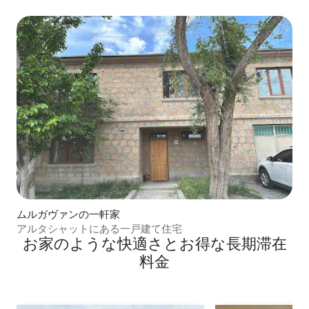
ムルガヴァンの一軒家
アルタシャットにある一戸建て住宅
お家のような快⁠適⁠さ⁠とお⁠得⁠な長⁠期⁠滞⁠在
料⁠金