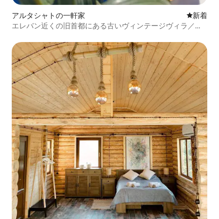
アルタシャトの一軒家
新しい宿
新着
エレバン近くの旧首都にある古いヴィンテージヴィラ／プ
ール