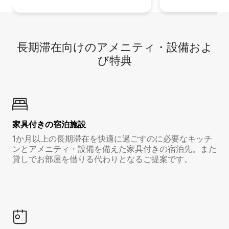
長期滞在向け⁠のア⁠メ⁠ニ⁠テ⁠ィ⁠・設⁠備⁠およ
び特⁠典
家具付き⁠の宿⁠泊⁠施⁠設
1か月以上の長期滞在を快適に過ごすのに必要なキッチ
ンとアメニティ・設備を備えた家具付きの宿泊先。また
貸しでお部屋を借りる代わりとなるご提案です。