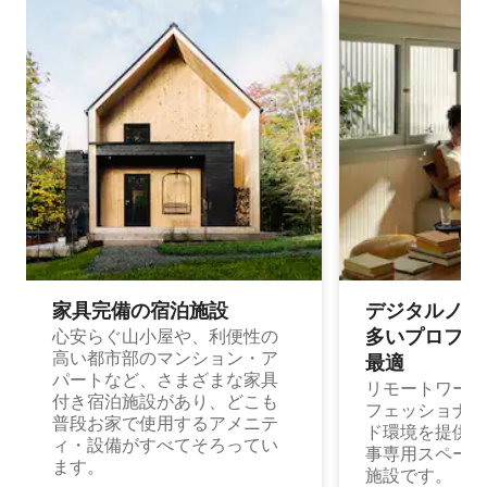
家具完備の宿⁠泊⁠施⁠設
デジタルノマド
多⁠いプ⁠ロ⁠フ⁠ェ⁠
心安らぐ山小屋や、利便性の
高い都市部のマンション・ア
最⁠適
パートなど、さまざまな家具
リモートワーク
付き宿泊施設があり、どこも
フェッショナル
普段お家で使用するアメニテ
ド環境を提供する
ィ・設備がすべてそろってい
事専用スペース
ます。
施設です。