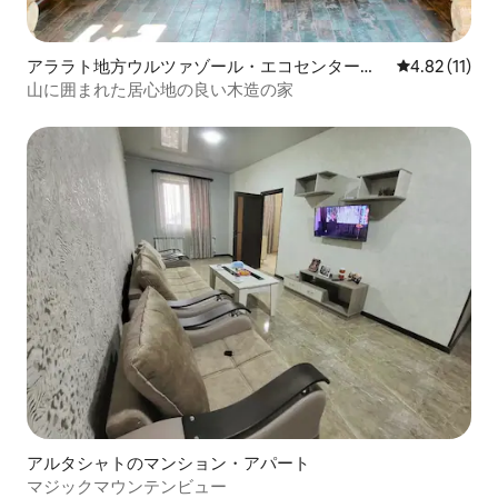
アララト地方ウルツァゾール・エコセンターの
レビュー11件
4.82 (11)
コテージ
山に囲まれた居心地の良い木造の家
アルタシャトのマンション・アパート
マジックマウンテンビュー