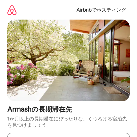
コ
ン
Airbnbでホスティング
テ
ン
ツ
に
ス
キ
ッ
プ
Armashの長期滞在先
1か月以上の長期滞在にぴったりな、くつろげる宿泊先
を見つけましょう。