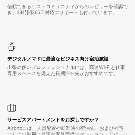
信頼できるゲストコミュニティからのレビューを確認で
き、24時間365日対応のサポートも付いています。
デジタルノマド⁠に最⁠適⁠なビ⁠ジ⁠ネ⁠ス⁠向⁠け宿⁠泊⁠施⁠設
出張の多いプロフェッショナルには、高速Wi-Fiと仕事
専用スペースを備えた長期滞在先がおすすめです。
サービスアパートメントをお探しですか？
Airbnbには、人員配置や転勤時の宿泊先、および社宅
としての利用に最適な家具完備のマンション・アパート