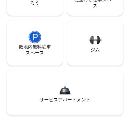
ろう
ス
敷地内無料駐⁠車
ジム
ス⁠ペ⁠ー⁠ス
サービスアパートメント