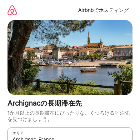
コ
ン
Airbnbでホスティング
テ
ン
ツ
に
ス
キ
ッ
プ
Archignacの長期滞在先
1か月以上の長期滞在にぴったりな、くつろげる宿泊先
を見つけましょう。
エリア
検索結果が表示されたら、上下の矢印キーを使って移動するか、