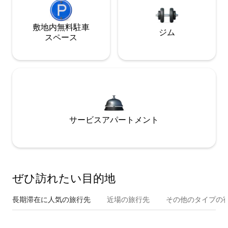
敷地内無料駐⁠車
ジム
ス⁠ペ⁠ー⁠ス
サービスアパートメント
ぜひ訪⁠れ⁠た⁠い目⁠的⁠地
長期滞在に人気の旅行先
近場の旅行先
その他のタ⁠イ⁠プ⁠の宿