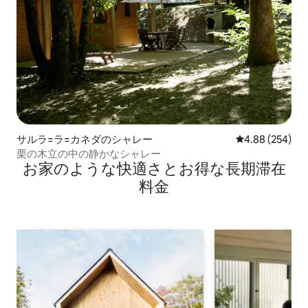
サルラ=ラ=カネダのシャレー
レビュー254件
4.88 (254)
栗の木立の中の静かなシャレー
お家のような快⁠適⁠さ⁠とお⁠得⁠な長⁠期⁠滞⁠在
料⁠金