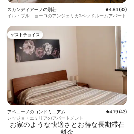
スカンディアーノの別荘
レビュー32件
4.84 (32)
イル・ブルニョーロのアンジェリカ2ベッドルームアパート
ゲストチョイス
ゲストチョイス
アペニーノのコンドミニアム
レビュー43件
4.79 (43)
レッジョ・エミリアのアパートメント
お家のような快⁠適⁠さ⁠とお⁠得⁠な長⁠期⁠滞⁠在
料⁠金