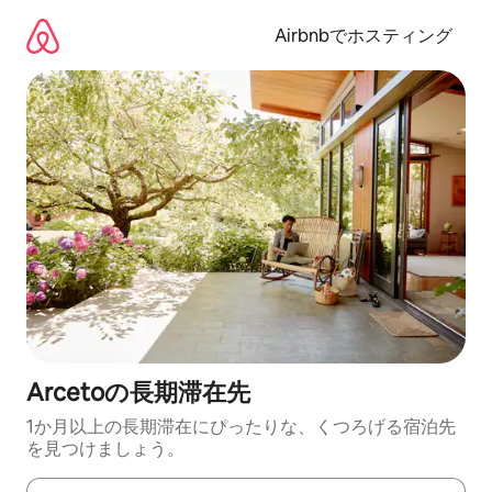
コ
ン
Airbnbでホスティング
テ
ン
ツ
に
ス
キ
ッ
プ
Arcetoの長期滞在先
1か月以上の長期滞在にぴったりな、くつろげる宿泊先
を見つけましょう。