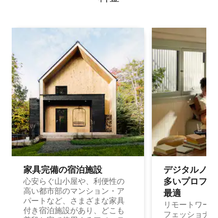
家具完備の宿⁠泊⁠施⁠設
デジタルノマド
多⁠いプ⁠ロ⁠フ⁠ェ⁠
心安らぐ山小屋や、利便性の
高い都市部のマンション・ア
最⁠適
パートなど、さまざまな家具
リモートワーク
付き宿泊施設があり、どこも
フェッショナル