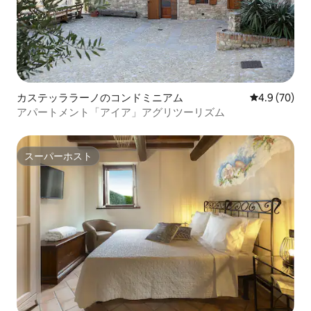
カステッララーノのコンドミニアム
レビュー70
4.9 (70)
アパートメント「アイア」アグリツーリズム
スーパーホスト
スーパーホスト