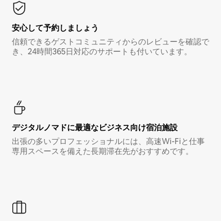
安心して予約しましょう
信頼できるゲストコミュニティからのレビューを確認で
き、24時間365日対応のサポートも付いています。
デジタルノマド⁠に最⁠適⁠なビ⁠ジ⁠ネ⁠ス⁠向⁠け宿⁠泊⁠施⁠設
出張の多いプロフェッショナルには、高速Wi-Fiと仕事
専用スペースを備えた長期滞在先がおすすめです。