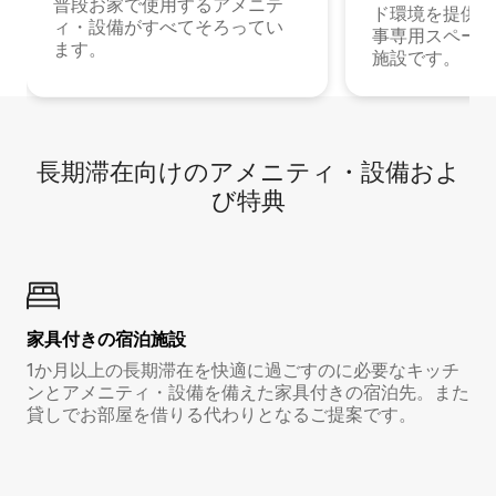
普段お家で使用するアメニテ
ド環境を提供する
ィ・設備がすべてそろってい
事専用スペース
ます。
施設です。
長期滞在向け⁠のア⁠メ⁠ニ⁠テ⁠ィ⁠・設⁠備⁠およ
び特⁠典
家具付き⁠の宿⁠泊⁠施⁠設
1か月以上の長期滞在を快適に過ごすのに必要なキッチ
ンとアメニティ・設備を備えた家具付きの宿泊先。また
貸しでお部屋を借りる代わりとなるご提案です。