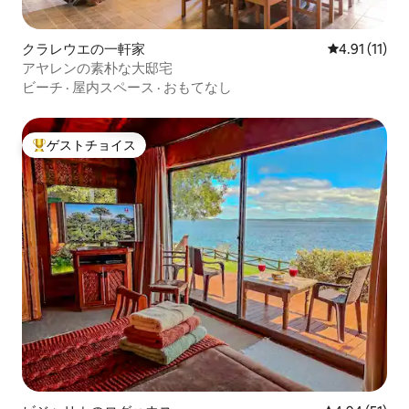
クラレウエの一軒家
レビュー11件
4.91 (11)
アヤレンの素朴な大邸宅
ビーチ
·
屋内スペース
·
おもてなし
ゲストチョイス
大好評のゲストチョイスです。