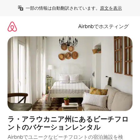
コ
一部の情報は自動翻訳されています。
原文を表示
ン
テ
ン
Airbnbでホスティング
ツ
に
ス
キ
ッ
プ
ラ・アラウカニア州にあるビーチフロ
ントのバケーションレンタル
Airbnbでユニークなビーチフロントの宿泊施設を検