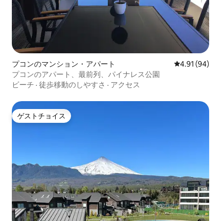
プコンのマンション・アパート
レビュー94件
4.91 (94)
プコンのアパート、最前列、パイナレス公園
ビーチ
·
徒歩移動のしやすさ
·
アクセス
ゲストチョイス
ゲストチョイス