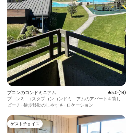
プコンのコンドミニアム
レビュー14
5.0 (14)
プコン2、コスタプコンコンドミニアムのアパートを貸しま
す
ビーチ
·
徒歩移動のしやすさ
·
ロケーション
ゲストチョイス
ゲストチョイス