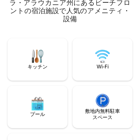
クインクローゼッ
Wifi（telsur）、駐車場1台、子供用ゲー
ラ・アラウカニア州にあるビーチフロ
クス、大きなバス
ムエリアとプール。 収容人数：大人2名と
ントの宿泊施設で人気のアメニティ・
ストラン、カジノ
未成年1名 アパートにはベッド1台とソフ
設備
歩、またはUber
ァベッドがあります。 *スイート内のダブ
ルベッドルームにダブルベッド1台と *リ
ビングにソファベッド。 ペットは種類や
サイズ、年齢を問わず禁止されています
（ご理解いただけますようお願いいたし
ます）
キッチン
Wi-Fi
敷地内無料駐⁠車
プール
ス⁠ペ⁠ー⁠ス