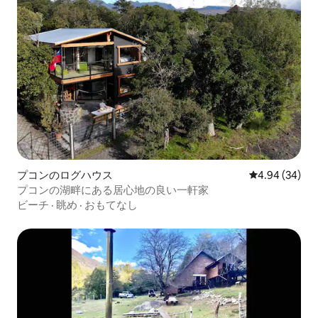
プコンのログハウス
レビュー34件
4.94 (34)
プコンの湖畔にある居心地の良い一軒家
ビーチ
·
眺め
·
おもてなし