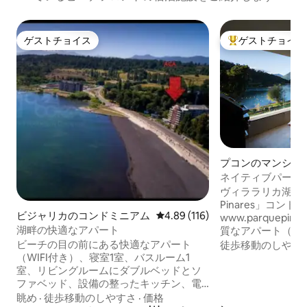
ゲストチョイス
ゲストチョイス
ゲストチョイス
大好評のゲストチ
プコンのマンショ
ート
ネイティブパーク
ンション・アパー
ヴィララリカ湖畔に
Pinares」コン
ビジャリカのコンドミニアム
レビュー116件、5つ星中4.89
4.89 (116)
www.parquepin
湖畔の快適なアパート
質なアパート（ 2
トアクセスがあり
ビーチの目の前にある快適なアパート
徒歩移動のしやす
れ、プコン（ 1 
（WIFI付き）、寝室1室、バスルーム1
す。 湖、ボート
室、リビングルームにダブルベッドとソ
ングルームとテラ
ファベッド、設備の整ったキッチン、電
色を望むスイート
気ヒーター、テラス、ケーブルテレビと
眺め
·
徒歩移動のしやすさ
·
価格