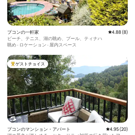
プコンの一軒家
レビュー8件
4.88 (8)
ビーチ、テニス、湖の眺め、プール、ティナハ
眺め
·
ロケーション
·
屋内スペース
ゲストチョイス
大好評のゲストチョイスです。
プコンのマンション・アパート
レビュー20件
4.95 (20)