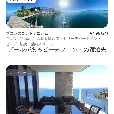
ゲストチョイス
プコンのコンドミニアム
レビュー24件
4.96 (24)
プコン（Pucón）の湖を望むファミリーデパートメント
ビーチ
·
眺め
·
屋内スペース
プールがあるビーチフロントの宿泊先
スーパーホスト
スーパーホスト