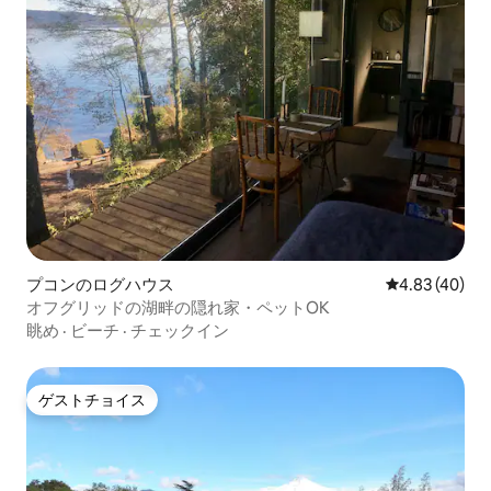
プコンのログハウス
レビュー40件
4.83 (40)
オフグリッドの湖畔の隠れ家・ペットOK
眺め
·
ビーチ
·
チェックイン
ゲストチョイス
ゲストチョイス