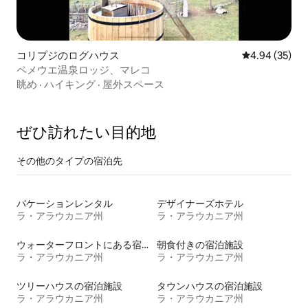
コリプジのログハウス
レビュー35件
4.94 (35)
ペメウエ温泉ロッジ、マレコ
眺め
·
ハイキング
·
屋外スペース
ぜひ訪⁠れ⁠た⁠い目⁠的⁠地
その他のタ⁠イ⁠プ⁠の宿⁠泊⁠先
バケーションレンタル
デザイナーズホテル
ラ・アラウカニア州
ラ・アラウカニア州
ウォーターフロントにある宿泊施設
朝食付きの宿泊施設
ラ・アラウカニア州
ラ・アラウカニア州
ツリーハウスの宿泊施設
タウンハウスの宿泊施設
ラ・アラウカニア州
ラ・アラウカニア州