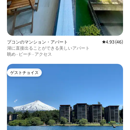
プコンのマンション・アパート
レビュー46件
4.93 (46)
湖に直接出ることができる美しいアパート
眺め
·
ビーチ
·
アクセス
ゲストチョイス
ゲストチョイス