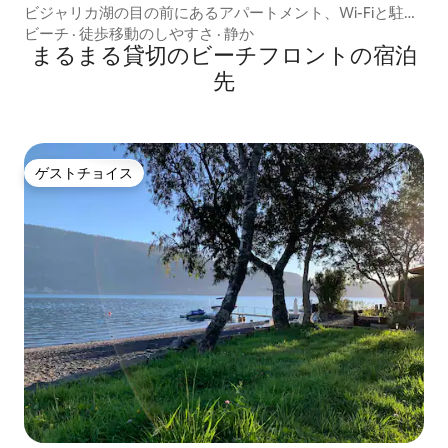
ビジャリカ湖の目の前にあるアパートメント、Wi-Fiと駐車
場付き
ビーチ
·
徒歩移動のしやすさ
·
静か
まるまる貸切のビーチフロントの宿泊
先
ゲストチョイス
ゲストチョイス