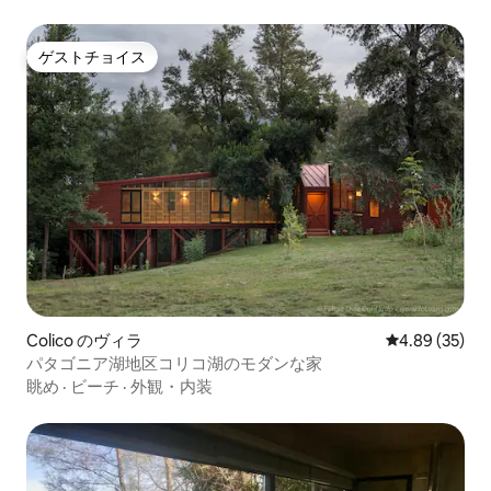
ゲストチョイス
ゲストチョイス
Colico のヴィラ
レビュー35件
4.89 (35)
パタゴニア湖地区コリコ湖のモダンな家
眺め
·
ビーチ
·
外観・内装