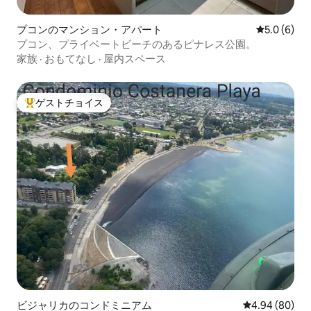
プコンのマンション・アパート
レビュー6
5.0 (6)
プコン、プライベートビーチのあるピナレス公園。
家族
·
おもてなし
·
屋内スペース
ゲストチョイス
大好評のゲストチョイスです。
ビジャリカのコンドミニアム
レビュー80件
4.94 (80)