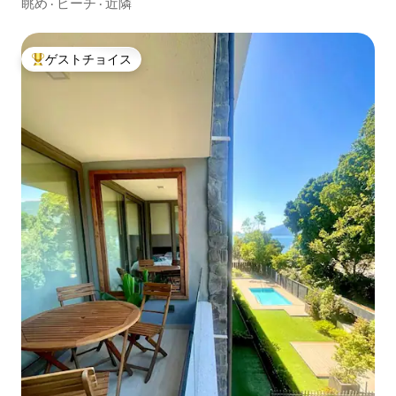
眺め
·
ビーチ
·
近隣
ゲストチョイス
大好評のゲストチョイスです。