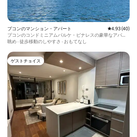
プコンのマンション・アパート
レビュー40件
4.93 (40)
プコンのコンドミニアムパルケ・ピナレスの豪華なアパー
ト
眺め
·
徒歩移動のしやすさ
·
おもてなし
ゲストチョイス
ゲストチョイス