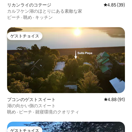
リカンライのコテージ
レビュー39件
4.85 (39)
カルフケン湖のほとりにある素敵な家
ビーチ
·
眺め
·
キッチン
ゲストチョイス
ゲストチョイス
プコンのゲストスイート
レビュー91件
4.88 (91)
湖の向かい側のスイート
眺め
·
ビーチ
·
就寝環境のクオリティ
ゲストチョイス