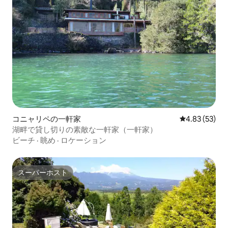
コニャリペの一軒家
レビュー53件
4.83 (53)
湖畔で貸し切りの素敵な一軒家（一軒家）
ビーチ
·
眺め
·
ロケーション
スーパーホスト
スーパーホスト