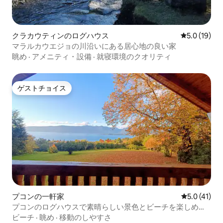
クラカウティンのログハウス
レビュー19
5.0 (19)
マラルカウエジョの川沿いにある居心地の良い家
眺め
·
アメニティ・設備
·
就寝環境のクオリティ
ゲストチョイス
ゲストチョイス
プコンの一軒家
レビュー41
5.0 (41)
プコンのログハウスで素晴らしい景色とビーチを楽しめま
す
ビーチ
·
眺め
·
移動のしやすさ