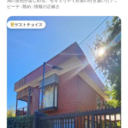
湖の景色が楽しめる、セキュリティ対策の行き届いたアパ
ート、プコン（Pucon）から非常に近い
ビーチ
·
眺め
·
情報の正確さ
ゲストチョイス
大好評のゲストチョイスです。