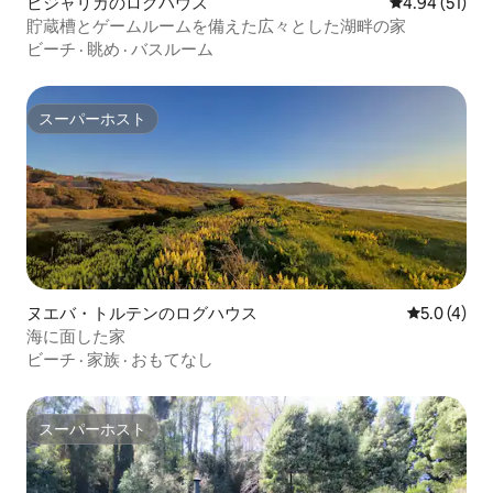
ビジャリカのログハウス
レビュー51件
4.94 (51)
貯蔵槽とゲームルームを備えた広々とした湖畔の家
ビーチ
·
眺め
·
バスルーム
スーパーホスト
スーパーホスト
ヌエバ・トルテンのログハウス
レビュー4
5.0 (4)
海に面した家
ビーチ
·
家族
·
おもてなし
スーパーホスト
スーパーホスト