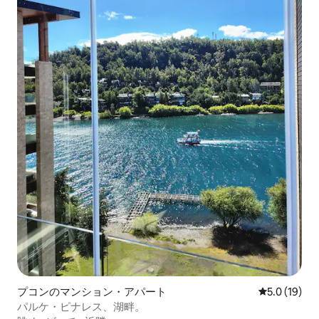
プコンのマンション・アパート
レビュー19
5.0 (19)
パルケ・ピナレス、湖畔。