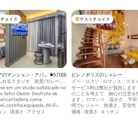
トチョイス
ゲストチョイス
ゲストチョイスです。
大好評のゲストチョイスです。
アのマンション・アパ
レビュー133件、5つ星中5つ星の平均評価
5 (133)
ピレノポリスのシャレー
ふれるスタジオ、絶景/ガレー
イペ・ロクソ - ロマンス、スタ
ャー、静けさ
e em um studio sofisticado no
サービス料は弊社が負担します！ お客
o Setor Oeste. Desfrute de
のことを考えて、細心の注意を
 encantadora, cama
ます。 ロマンス、温かさ、平和
el, cozinha equipada, Wi-Fi
間でレジャー、快適さ、安全性！ リビ
estrutura completa de lazer
グルーム テレビ、専用の信頼性の
ョン
·
清潔さ
·
アクセス
価格
·
清潔さ
·
キッチン
na rooftop, academia e sauna.
Fi 設備の整ったキッチン トイレ
os melhores restaurantes,
ム 内側のバルコニー 寝室、クイーンベッ
, shoppings e centros de
ド スマートテレビ/NETFLIX バスルーム コ
中4.97つ星の平均評価
e Goiânia. Perfeito para casais,
ンドミニアム 24時間受付 専用