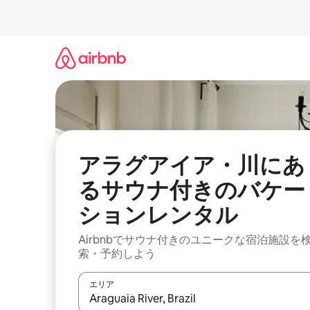
コ
ン
テ
ン
ツ
に
ス
キ
ッ
プ
アラグアイア・川にあ
るサウナ付きのバケー
ションレンタル
Airbnbでサウナ付きのユニークな宿泊施設を
索・予約しよう
エリア
検索結果が表示されたら、上下の矢印キーを使っ