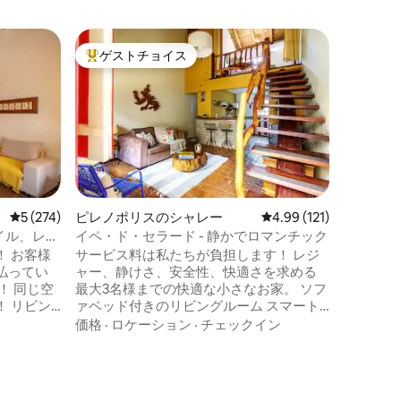
ゴイアニ
ゲストチョイス
ゲスト
大好評のゲストチョイスです。
ゲスト
ト
マリスタ
施設
マリスタ
パート内
在しまし
ン、ブテ
ド・パラ
清潔さ
·
最高のロ
あるプー
しめます
レビュー274件、5つ星中5つ星の平均評価
5 (274)
ピレノポリスのシャレー
レビュー121件、5つ星
4.99 (121)
ンなデザ
イル、レジ
イペ・ド・セラード - 静かでロマンチック
気を兼ね
様
サービス料は私たちが負担します！ レジ
Selo
払ってい
ャー、静けさ、安全性、快適さを求める
います。
！ 同じ空
最大3名様までの快適な小さなお家。 ソフ
装、大き
ン
ァベッド付きのリビングルーム スマート
わたって
高いWi-
テレビ、専用Wi-Fi 300Mb 設備の整ったキ
価格
·
ロケーション
·
チェックイン
 バスルー
ッチン トイレ バスルーム 内側バルコニー
クイーンベッドの寝室 テレビとバスルー
ム コンドミニアム 24時間受付 専用駐車場
駐車場 温水
温水プール サウナ バーベキューエリア