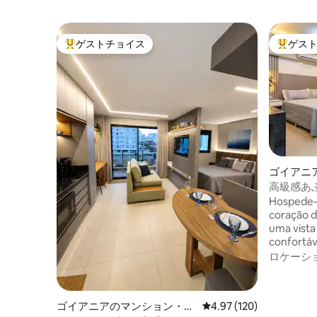
ゲストチョイス
ゲス
大好評のゲストチョイスです。
大好評の
ゴイアニ
ート
高級感あ
ジ。
Hospede-s
coração d
uma vista
confortáv
rápido e 
ロケーシ
com pisci
Próximo a
hospitais
ゴイアニアのマンション・ア
レビュー120件、5つ星
4.97 (120)
eventos d