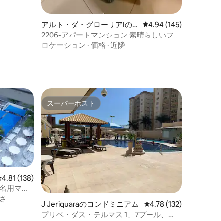
アルト・ダ・グローリアIの
レビュー145件、5つ星
4.94 (145)
マンション・アパート
2206-アパートマンション 素晴らしいフラ
ンボヤンショッピングの目の前
ロケーション
·
価格
·
近隣
スーパーホスト
スーパーホスト
レビュー138件、5つ星中4.81つ星の平均評価
4.81 (138)
7名用マン
さ
J Jeriquaraのコンドミニアム
レビュー132件、5つ星
4.78 (132)
プリベ・ダス・テルマス 1、7プール、