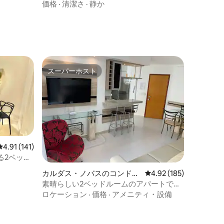
2Q、ガレージ、7°
価格
·
清潔さ
·
静か
スーパーホスト
スーパーホスト
レビュー141件、5つ星中4.91つ星の平均評価
4.91 (141)
る2ベッド
カルダス・ノバスのコンドミ
レビュー185件、5つ星
4.92 (185)
ニアム
素晴らしい2ベッドルームのアパートで
す！ 7つのプール！
ロケーション
·
価格
·
アメニティ・設備