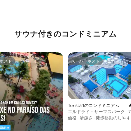
サウナ付きのコンドミニアム
ホスト
スーパーホスト
ホスト
スーパーホスト
Turista 1のコンドミニアム
エルドラド・サーマスパーク - 
中4.96つ星の平均評価
ション - 8つのプール
価格
·
清潔さ
·
徒歩移動のしやす