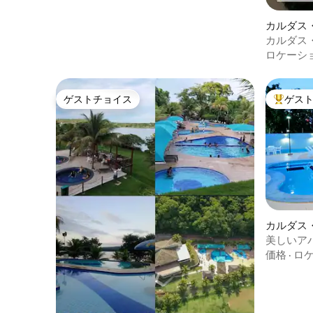
カルダス
ニアム
カルダス
ロケーシ
ゲストチョイス
ゲス
ゲストチョイス
大好評の
カルダス
ニアム
美しいア
バーベキ
価格
·
ロ