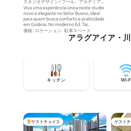
パート
スタジオデザイン | プール、アカデミア、
turistas e
コワーキング！
Viva uma experiência única neste studio
buscam co
novo e elegante no Setor Bueno, ideal
experiênc
para quem busca conforto e praticidade
em Goiânia. No moderno Ed. Tai
Residências, você conta com portaria
価格
·
ロケーション
·
駐車スペース
24h, vaga privativa e acesso por
アラグアイア・川
reconhecimento facial. No 24º andar,
academia e piscinas panorâmicas
revelam um pôr do sol espetacular.. O
espaço oferece Wi‑Fi 5G, ar-
condicionado, Smart TV 50", sofá cama
queen e varanda. Perto do Parque Vaca
Brava e ótimos cafés e restaurantes.
キッチン
Wi-F
Estilo em cada detalhe!.
ゲストチョイス
ゲストチ
大好評のゲストチョイスです。
ゲストチ