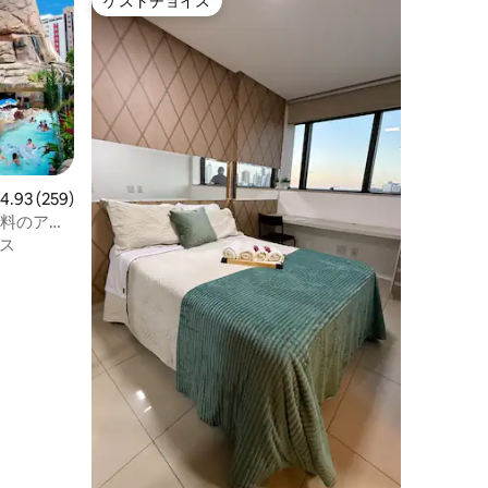
ゲストチョイス
ゲストチョイス
レビュー259件、5つ星中4.93つ星の平均評価
4.93 (259)
無料のアク
ド
ス