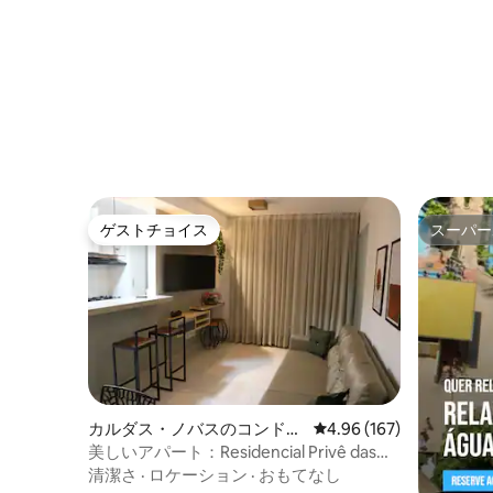
ゲストチョイス
スーパー
ゲストチョイス
スーパー
カルダス・ノバスのコンドミ
レビュー167件、5つ星
4.96 (167)
ニアム
美しいアパート：Residencial Privê das
Thermas 2
清潔さ
·
ロケーション
·
おもてなし