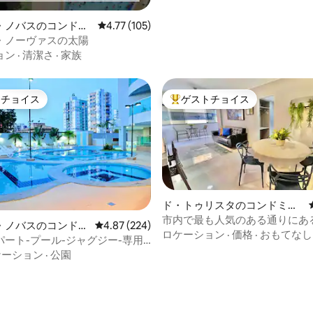
・ノバスのコンドミ
レビュー105件、5つ星中4.77つ星の平均評価
4.77 (105)
・ノーヴァスの太陽
ョン
·
清潔さ
·
家族
トチョイス
ゲストチョイス
ゲストチョイスです。
大好評のゲストチョイスです。
ド・トゥリスタのコンドミニ
アム
市内で最も人気のある通りにあ
・ノバスのコンドミ
レビュー224件、5つ星中4.87つ星の平均評価
4.87 (224)
ルームのアパート
ロケーション
·
価格
·
おもてなし
パート-プール-ジャグジー-専用
ューエリア
ケーション
·
公園