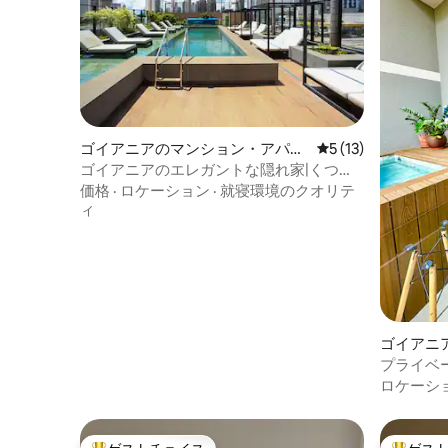
ゴイアニアのマンション・アパー
レビュー13件、5
5 (13)
ト
ゴイアニアのエレガントな隠れ家|くつろ
ぎの空間
価格
·
ロケーション
·
就寝環境のクオリテ
ィ
ゴイアニ
パート
プライベ
ト - サ
ロケーシ