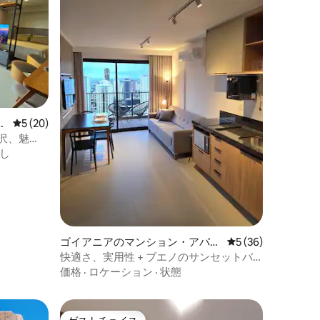
ー
レビュー20件、5つ星中5つ星の平均評価
5 (20)
 贅沢、魅
し
ゴイアニアのマンション・アパー
レビュー36件、5
5 (36)
ト
快適さ、実用性 + ブエノのサンセットバ
ルコニー
価格
·
ロケーション
·
状態