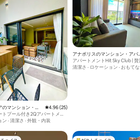
つ星中5つ星の平均評価
アナポリスのマンション・アパ
ト
アパートメントHit Sky Club |
力、快適さ
清潔さ
·
ロケーション
·
おもてな
アのマンション・ア
レビュー25件、5つ星中4.96つ星の平均評価
4.96 (25)
ートプール付き2Qアパートメン
ンマリスタ大通り136
ョン
·
清潔さ
·
外観・内装