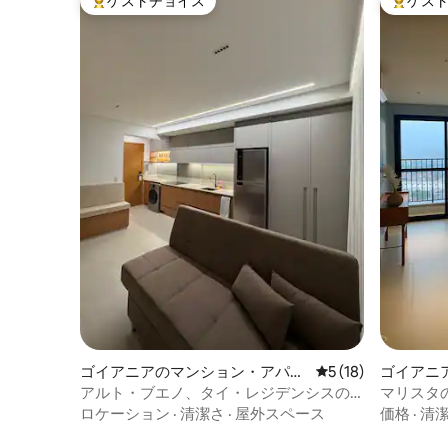
ゲストチョイス
ゲス
大好評のゲストチョイスです。
大好評の
ゴイアニアのマンション・アパー
レビュー18件、5
5 (18)
ゴイアニ
ト
ト
アルト・ブエノ、タイ・レジデンシスの
マリスタの
モダンなアパートメント
名様• 新
ロケーション
·
清潔さ
·
屋外スペース
価格
·
清