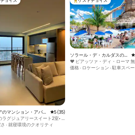
トチョイス
ゲストチョイス
ゲストチョイスです。
大好評のゲストチョイスです。
ソラール・デ・カルダスのマ
ンション・アパート
♥ ピアッツァ・ディ・ローマ 
アパーク/スプラッシュ/スライ
価格
·
ロケーション
·
駐車スペー
つ星中5つ星の平均評価
アのマンション・アパー
レビュー35件、5つ星中5つ星の平均評価
5 (35)
ラグジュアリースイート2室• 6
築
潔さ
·
就寝環境のクオリティ