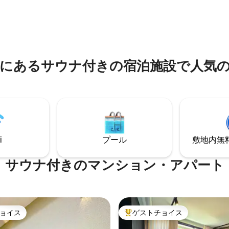
 viajantes a trabalho que
プール サウナ バーベキュー（有料）
nforto, praticidade e uma
トアクセスと ハウスルール すべてに近
ia diferenciada.
く、お客様の快適さのために予
います @casinha_piriでお会いできること
を楽しみにしています
にあるサウナ付きの宿泊施設で人気
i
プール
敷地内無料駐
サウナ付きのマンション・アパート
ョイス
ゲストチョイス
ョイス
大好評のゲストチョイスです。