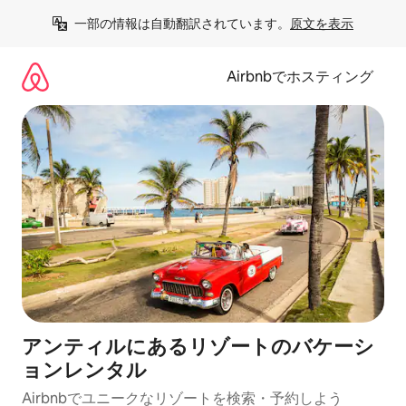
コ
一部の情報は自動翻訳されています。
原文を表示
ン
テ
ン
Airbnbでホスティング
ツ
に
ス
キ
ッ
プ
アンティルにあるリゾートのバケーシ
ョンレンタル
Airbnbでユニークなリゾートを検索・予約しよう