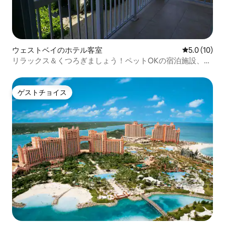
ウェストベイのホテル客室
レビュー10
5.0 (10)
リラックス＆くつろぎましょう！ペットOKの宿泊施設、駐
車場
ゲストチョイス
ゲストチョイス