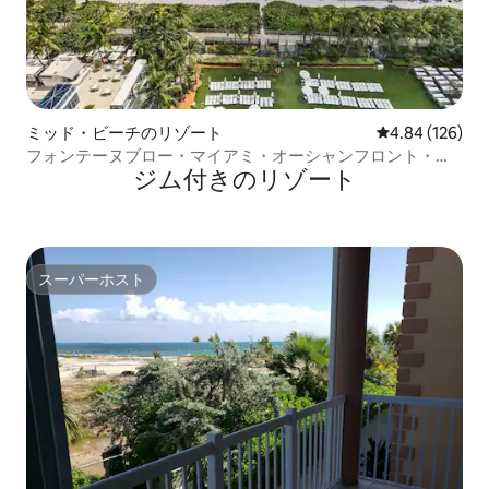
ミッド・ビーチのリゾート
レビュー126件
4.84 (126)
フォンテーヌブロー・マイアミ・オーシャンフロント・ジ
ジム付きのリゾート
ュニアスイート
スーパーホスト
スーパーホスト