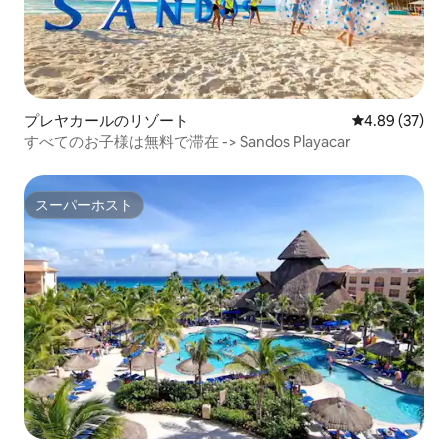
プレヤカールのリゾート
レビュー37件
4.89 (37)
すべてのお子様は無料で滞在 -> Sandos Playacar
スーパーホスト
スーパーホスト