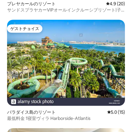
プレヤカールのリゾート
レビュー20
4.9 (20)
サンドスプラヤカーVIPオールインクルーシブリゾート|子
供無料
ゲストチョイス
ゲストチョイス
パラダイス島のリゾート
レビュー15
5.0 (15)
最低料金 1寝室ヴィラ Harborside-Atlantis