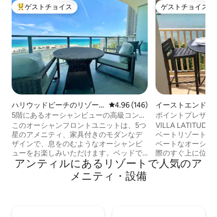
ゲストチョイス
ゲストチョイス
大好評のゲストチョイスです。
ゲストチョイス
ハリウッドビーチのリゾー
レビュー146件、5つ星中4.96
4.96 (146)
イーストエンドの
ト
5階にあるオーシャンビューの高級コンド
ポイントプレザントUSVI 
ミニアム@ LYFEリゾート
- ウォーターフロ
このオーシャンフロントユニットは、5つ
VILLA LATIT
星のアメニティ、家具付きのモダンなデ
ベートリゾートヴ
ザインで、息をのむようなオーシャンビ
ベートなオーシャ
ューをお楽しみいただけます。ベッドで
際のすぐ上に位置
アンティルにあるリゾートで人気のア
目を覚まし、バルコニーから朝日を眺め
チ、セント・ジョ
ましょう！ キングサイズのベッド1台が備
ジン諸島の水辺の
メニティ・設備
わった寝室1部屋、65インチのスマートテ
めることができま
レビが備わったリビングルームにソファ
ートコミュニティ
ベッド1台。 快適に過ごせるよう、キング
ィ・設備がすべて
サイズのベッドはテンピュールエルゴパ
に、素晴らしい景