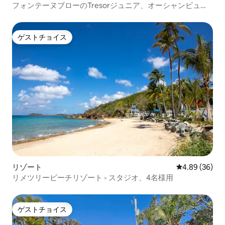
フォンテーヌブローのTresorジュニア、オーシャンビュ
ー、スパパス2枚
ゲストチョイス
ゲストチョイス
リゾート
レビュー36件
4.89 (36)
リメツリービーチリゾート - スタジオ、4名様用
ゲストチョイス
ゲストチョイス