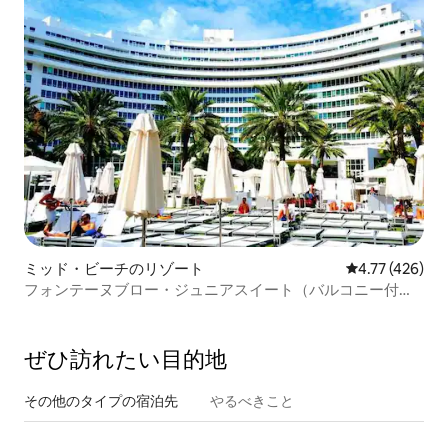
ミッド・ビーチのリゾート
レビュー426件
4.77 (426)
フォンテーヌブロー・ジュニアスイート（バルコニー付
き）＋スパパス2枚
ぜひ訪⁠れ⁠た⁠い目⁠的⁠地
その他のタ⁠イ⁠プ⁠の宿⁠泊⁠先
やるべきこと