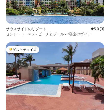
サウスサイドのリゾート
レビュー3
5.0 (3)
セント・トーマス • ビーチとプール • 2寝室のヴィラ
ゲストチョイス
大好評のゲストチョイスです。