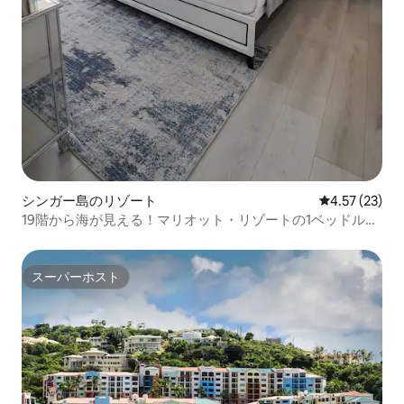
シンガー島のリゾート
レビュー23件
4.57 (23)
19階から海が見える！マリオット・リゾートの1ベッドルー
ム
スーパーホスト
スーパーホスト