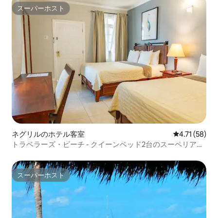
スーパーホスト
スーパーホスト
ネグリルのホテル客室
レビュー58件
4.71 (58)
トラベラーズ・ビーチ - クイーンベッド2台のスーペリアル
ーム
スーパーホスト
スーパーホスト