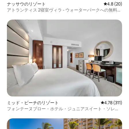
ナッサウのリゾート
レビュー20
4.8 (20)
アトランティス 2寝室ヴィラ - ウォーターパークへの無料ア
クセス
ミッド・ビーチのリゾート
レビュー311
4.78 (311)
フォンテーヌブロー・ホテル・ジュニアスイート・ソレン
ト（駐車場付き）