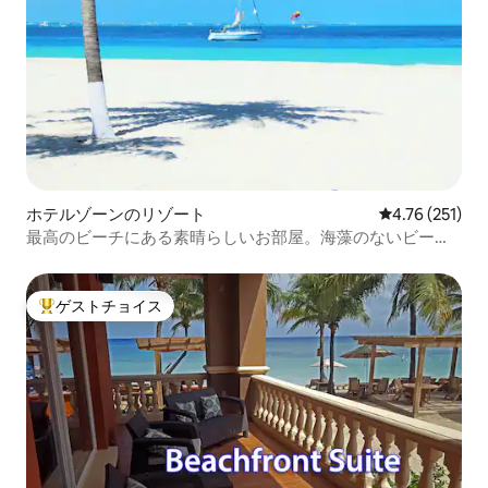
ホテルゾーンのリゾート
レビュー251件
4.76 (251)
最高のビーチにある素晴らしいお部屋。海藻のないビー
チ。
ゲストチョイス
大好評のゲストチョイスです。