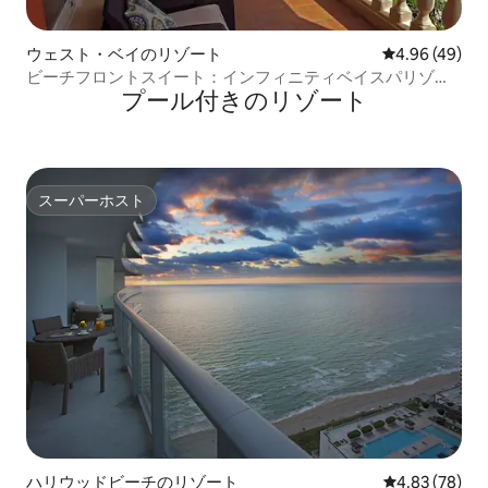
ウェスト・ベイのリゾート
レビュー49件
4.96 (49)
ビーチフロントスイート：インフィニティベイスパリゾー
プール付きのリゾート
ト＋スタッフ
スーパーホスト
スーパーホスト
ハリウッドビーチのリゾート
レビュー78件
4.83 (78)