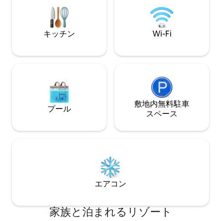
ワーベースにアップグレードされてお
景、究極のプライ
り、いびきを止めるのに役立ちます。ま
だけます。 完全な予備発電機！ まさにこ
た、波形マッサージも快眠に役立ちま
れです！ Villa Latitudesが予約済みの場合
す。 豪華なビデトイレを備えたアップグ
でも、ご心配なく
キッチン
Wi-Fi
レードされたフルバスルーム。 リゾート
ており、空室の可
料金： 44ドル/日/部屋 バレーパーキン
グ： 38ドル/日/車
敷地内無料駐⁠車
プール
ス⁠ペ⁠ー⁠ス
エアコン
家族と泊まれるリゾート