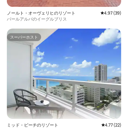
ノールト・オーヴェリヒのリゾート
レビュー39件
4.97 (39)
パールアルバのイーグルブリス
スーパーホスト
スーパーホスト
ミッド・ビーチのリゾート
レビュー22件
4.77 (22)