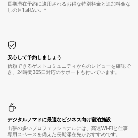
長期滞在予約に適用されるお得な特別料金と追加料金な
しの月1回払い。*
安心して予約しましょう
信頼できるゲストコミュニティからのレビューを確認で
き、24時間365日対応のサポートも付いています。
デジタルノマド⁠に最⁠適⁠なビ⁠ジ⁠ネ⁠ス⁠向⁠け宿⁠泊⁠施⁠設
出張の多いプロフェッショナルには、高速Wi-Fiと仕事
専用スペースを備えた長期滞在先がおすすめです。