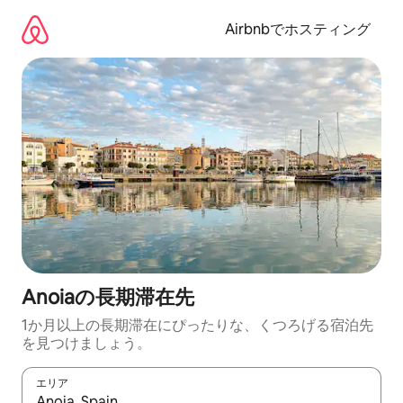
コ
ン
Airbnbでホスティング
テ
ン
ツ
に
ス
キ
ッ
プ
Anoiaの長期滞在先
1か月以上の長期滞在にぴったりな、くつろげる宿泊先
を見つけましょう。
エリア
検索結果が表示されたら、上下の矢印キーを使って移動するか、