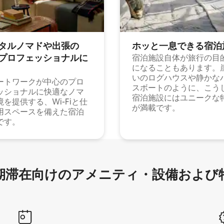
タルノマドや出⁠張⁠の
ホッと一⁠息⁠で⁠き⁠る宿⁠泊
⁠ロ⁠フ⁠ェ⁠ッ⁠シ⁠ョ⁠ナ⁠ル⁠に
宿泊施設自体が旅行の目
になることもあります。
いのログハウスや静かな
ートワークが中心のプロ
スボートのように、こう
ッショナルに快適なノマ
宿泊施設にはユニークな
境を提供する、Wi-Fiと仕
が満載です。
用スペースを備えた宿泊
です。
滞在向け⁠のア⁠メ⁠ニ⁠テ⁠ィ⁠・設⁠備⁠および