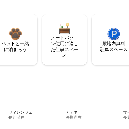
ノートパソコ
ペットと一緒
ン使用に適し
敷地内無料
に泊まろう
た仕事スペー
駐⁠車ス⁠ペ⁠ー⁠ス
ス
フィレンツェ
アテネ
マ
長期滞在
長期滞在
長