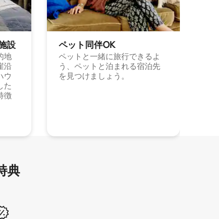
施⁠設
ペット同⁠伴OK
的地
ペットと一緒に旅行できるよ
崖沿
う、ペットと泊まれる宿泊先
ハウ
を見つけましょう。
した
特徴
特⁠典