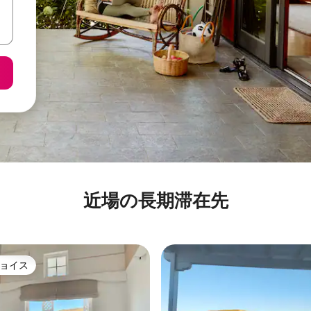
近場の長期滞在先
ョイス
ョイス