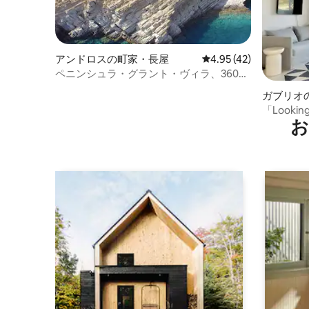
アンドロスの町家・長屋
レビュー42件、5つ星中
4.95 (42)
ペニンシュラ・グラント・ヴィラ、360度
の眺め
ガブリオ
「Looking 
お
House III