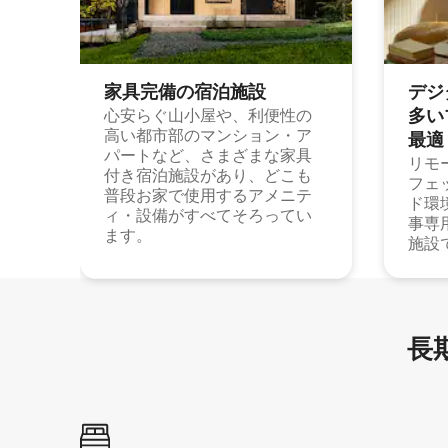
家具完備の宿⁠泊⁠施⁠設
デジ
多⁠いプ
心安らぐ山小屋や、利便性の
高い都市部のマンション・ア
最⁠適
パートなど、さまざまな家具
リモ
付き宿泊施設があり、どこも
フェ
普段お家で使用するアメニテ
ド環
ィ・設備がすべてそろってい
事専
ます。
施設
長期