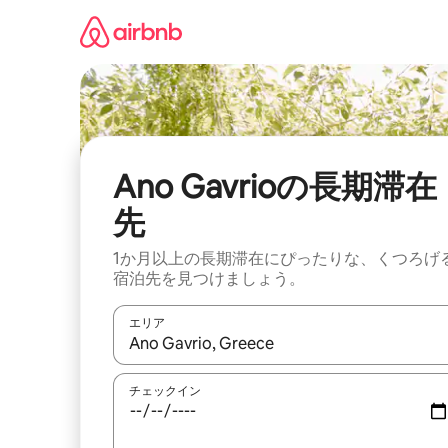
コ
ン
テ
ン
ツ
に
ス
キ
ッ
Ano Gavrioの長期滞在
プ
先
1か月以上の長期滞在にぴったりな、くつろげ
宿泊先を見つけましょう。
エリア
検索結果が表示されたら、上下の矢印キーを使っ
チェックイン