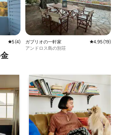
レビュー4件、5つ星中5つ星の平均評価
5 (4)
ガブリオの一軒家
レビュー19件、5つ星
4.95 (19)
アンドロス島の別荘
⁠金