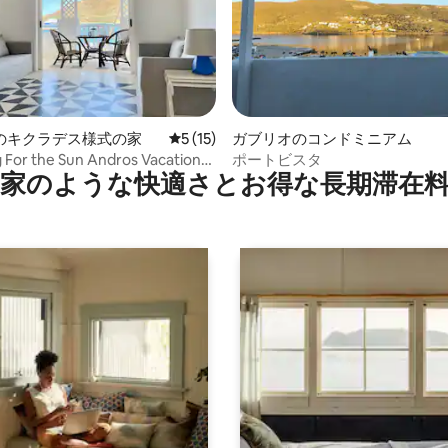
4.95つ星の平均評価
のキクラデス様式の家
レビュー15件、5つ星中5つ星の平均評価
5 (15)
ガブリオのコンドミニアム
For the Sun Andros Vacation
ポートビスタ
家のような快⁠適⁠さ⁠とお⁠得⁠な長⁠期⁠滞⁠在料
」