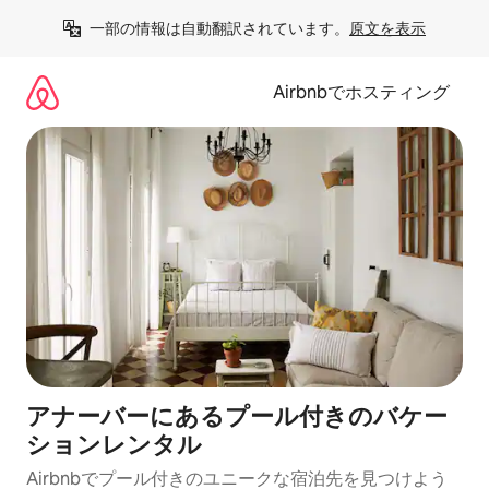
コ
一部の情報は自動翻訳されています。
原文を表示
ン
テ
ン
Airbnbでホスティング
ツ
に
ス
キ
ッ
プ
アナーバーにあるプール付きのバケー
ションレンタル
Airbnbでプール付きのユニークな宿泊先を見つけよう