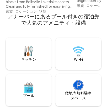
bright open layout
blocks from Belleville Lake/lake access.
kitchen, fast Wi-Fi
家族
·
ロケーショ
Clean and fully furnished for easy living.
Both bedrooms of
City of Belleville location with great
家族
·
ロケーション
·
状態
privacy, with two f
restaurants, shops and lakeside activity.
アナーバーにあるプール付きの宿泊先
convenience. Min
Conveniently located near Detroit
で人気のアメニティ・設備
dining, and the Un
Airport (10 min.), Eastern Michigan
Ideal for families,
University (11 min.) and University of
travelers.
Michigan (20 min.). Perfect for long-
term stays. Moderate cancellation (full
refund 5 days before check-in) for short
& long-term stays.
キッチン
Wi-Fi
敷地内無料駐⁠車
プール
ス⁠ペ⁠ー⁠ス