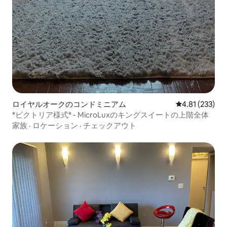
ロイヤルオークのコンドミニアム
レビュー233件
4.81 (233)
*ビクトリア様式* - MicroLuxのキングスイートの上階全体
家族
·
ロケーション
·
チェックアウト