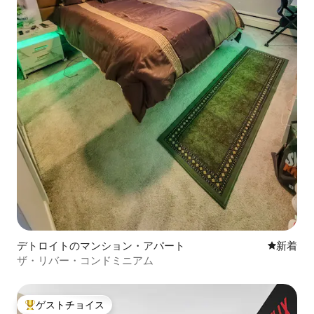
デトロイトのマンション・アパート
新しい宿
新着
ザ・リバー・コンドミニアム
ゲストチョイス
大好評のゲストチョイスです。