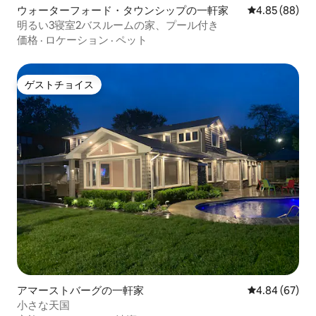
ウォーターフォード・タウンシップの一軒家
レビュー88件
4.85 (88)
明るい3寝室2バスルームの家、プール付き
価格
·
ロケーション
·
ペット
ゲストチョイス
ゲストチョイス
アマーストバーグの一軒家
レビュー67件
4.84 (67)
小さな天国