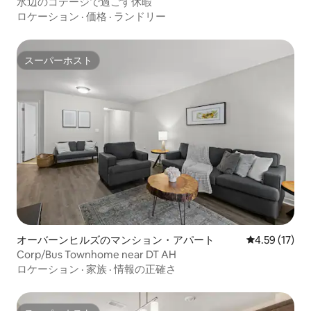
水辺のコテージで過ごす休暇
ロケーション
·
価格
·
ランドリー
スーパーホスト
スーパーホスト
オーバーンヒルズのマンション・アパート
レビュー17件
4.59 (17)
Corp/Bus Townhome near DT AH
ロケーション
·
家族
·
情報の正確さ