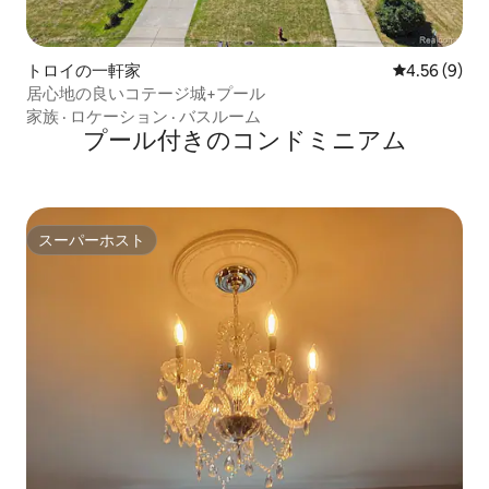
トロイの一軒家
レビュー9件
4.56 (9)
居心地の良いコテージ城+プール
家族
·
ロケーション
·
バスルーム
プール付きのコンドミニアム
スーパーホスト
スーパーホスト