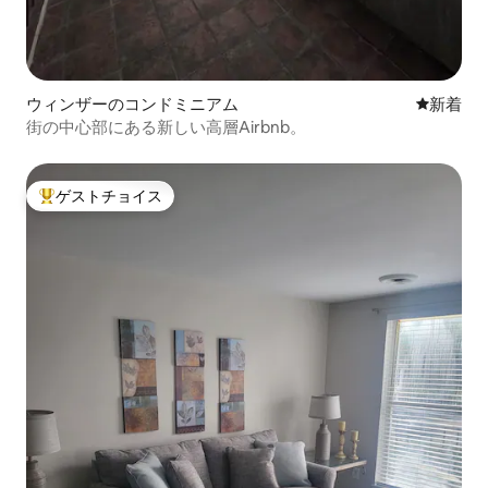
ウィンザーのコンドミニアム
新しい宿
新着
街の中心部にある新しい高層Airbnb。
ゲストチョイス
大好評のゲストチョイスです。