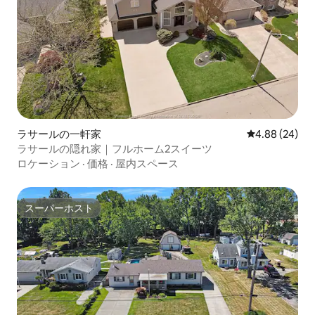
ラサールの一軒家
レビュー24件
4.88 (24)
ラサールの隠れ家｜フルホーム2スイーツ
ロケーション
·
価格
·
屋内スペース
スーパーホスト
スーパーホスト