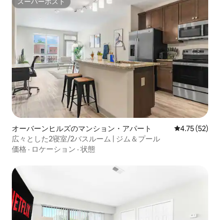
スーパーホスト
スーパーホスト
オーバーンヒルズのマンション・アパート
レビュー52件
4.75 (52)
広々とした2寝室/2バスルーム | ジム＆プール
価格
·
ロケーション
·
状態