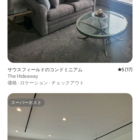
サウスフィールドのコンドミニアム
レビュー1
5 (17)
The Hideaway
価格
·
ロケーション
·
チェックアウト
スーパーホスト
スーパーホスト