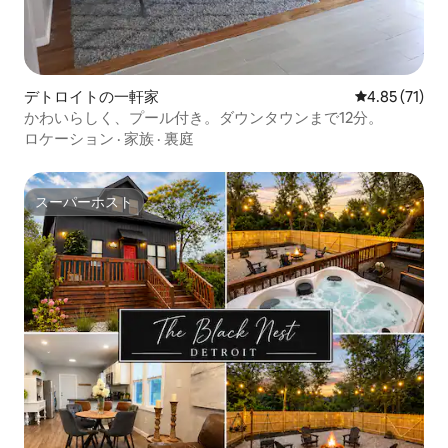
デトロイトの一軒家
レビュー71件
4.85 (71)
かわいらしく、プール付き。ダウンタウンまで12分。
ロケーション
·
家族
·
裏庭
スーパーホスト
スーパーホスト