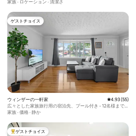
家族
·
ロケーション
·
清潔さ
ゲストチョイス
ゲストチョイス
ウィンザーの一軒家
レビュー55件
4.93 (55)
広々とした家族旅行用の宿泊先、プール付き - 12名様まで
寝られる - テレビ2台
家族
·
価格
·
静か
ゲストチョイス
大好評のゲストチョイスです。