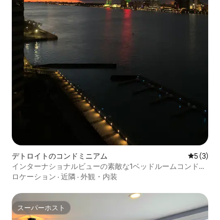
デトロイトのコンドミニアム
レビュー
5 (3)
インターナショナルビューの素敵な1ベッドルームコンドミ
ニアム
ロケーション
·
近隣
·
外観・内装
スーパーホスト
スーパーホスト