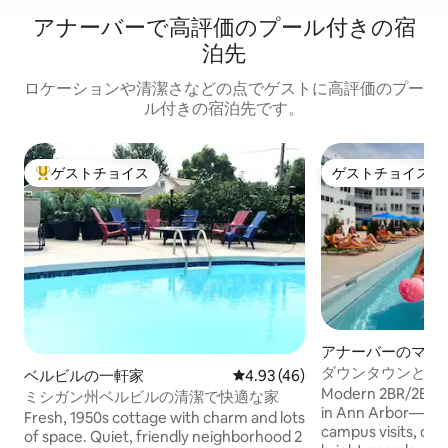
アナーバーで高評価のプール付きの宿
泊先
ロケーションや清潔さなどの点でゲストに高評価のプー
ル付きの宿泊先です。
ゲストチョイス
ゲストチョイス
大好評のゲストチョイスです。
ゲストチョイス
アナーバーのマン
ト
ダウンタウンとミ
ベルビルの一軒家
レビュー46件、5つ星中4.93
4.93 (46)
ゃれなコンドミニ
Modern 2BR/2BA c
ミシガン州ベルビルの清潔で快適な家
in Ann Arbor—per
Fresh, 1950s cottage with charm and lots
campus visits, or a
of space. Quiet, friendly neighborhood 2