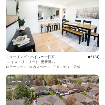
スターリング・ハイツの一軒家
レビュー2
5 (24)
-ロイス・リトリート- 更新済み
ロケーション
·
屋内スペース
·
アメニティ・設備
スーパーホスト
スーパーホスト