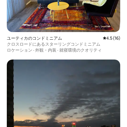
ユーティカのコンドミニアム
レビュー16
4.5 (16)
クロスロードにあるスターリングコンドミニアム
ロケーション
·
外観・内装
·
就寝環境のクオリティ