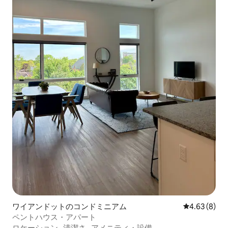
ワイアンドットのコンドミニアム
レビュー8件
4.63 (8)
ペントハウス・アパート
ロケーション
·
清潔さ
·
アメニティ・設備