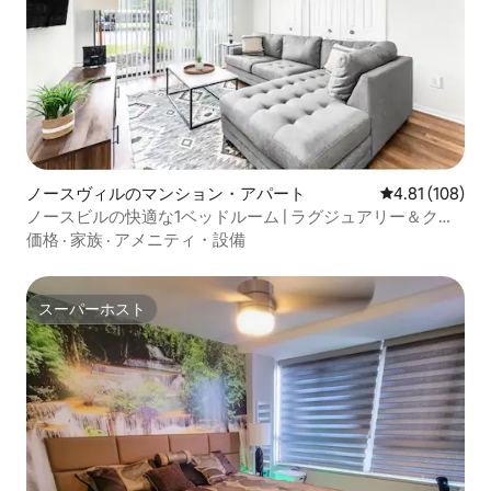
ノースヴィルのマンション・アパート
レビュー108件
4.81 (108)
ノースビルの快適な1ベッドルーム | ラグジュアリー＆クリ
ーン
価格
·
家族
·
アメニティ・設備
スーパーホスト
スーパーホスト