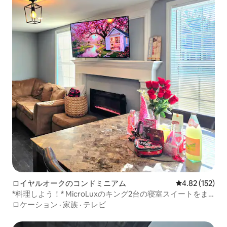
ロイヤルオークのコンドミニアム
レビュー152件
4.82 (152)
*料理しよう！* MicroLuxのキング2台の寝室スイートをま
るまる貸切
ロケーション
·
家族
·
テレビ