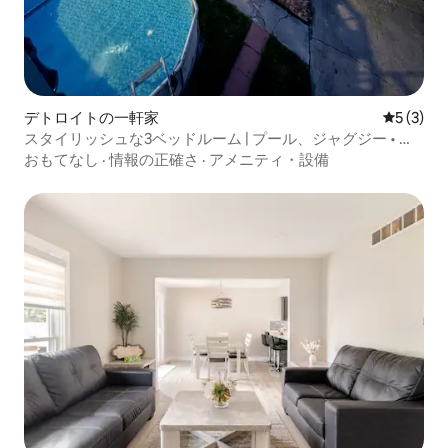
デトロイトの一軒家
レビュー
5 (3)
スタイリッシュな3ベッドルーム | プール、ジャグジー • ダ
ウンタウンまで10分
おもてなし
·
情報の正確さ
·
アメニティ・設備