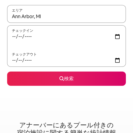
エリア
検索結果が表示されたら、上下の矢印キーを使って移動するか、
チェックイン
チェックアウト
検索
アナーバーに⁠あ⁠るプ⁠ー⁠ル⁠付⁠き⁠の
宿⁠泊⁠施⁠設⁠に関⁠す⁠る簡⁠単⁠な統⁠計⁠情⁠報