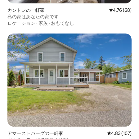
カントンの一軒家
レビュー68件
4.76 (68)
私の家はあなたの家です
ロケーション
·
家族
·
おもてなし
アマーストバーグの一軒家
レビュー107件
4.83 (107)