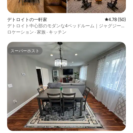
デトロイトの一軒家
レビュー50件
4.78 (50)
デトロイト中心部のモダンな4ベッドルーム｜ジャグジー・
焚き火台
ロケーション
·
家族
·
キッチン
スーパーホスト
スーパーホスト