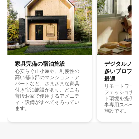
家具完備の宿⁠泊⁠施⁠設
デジタルノマド
多⁠いプ⁠ロ⁠フ⁠ェ⁠
心安らぐ山小屋や、利便性の
高い都市部のマンション・ア
最⁠適
パートなど、さまざまな家具
リモートワーク
付き宿泊施設があり、どこも
フェッショナル
普段お家で使用するアメニテ
ド環境を提供する
ィ・設備がすべてそろってい
事専用スペース
ます。
施設です。