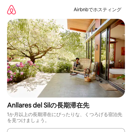
コ
ン
Airbnbでホスティング
テ
ン
ツ
に
ス
キ
ッ
プ
Anllares del Silの長期滞在先
1か月以上の長期滞在にぴったりな、くつろげる宿泊先
を見つけましょう。