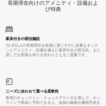
長期滞在向け⁠のア⁠メ⁠ニ⁠テ⁠ィ⁠・設⁠備⁠およ
び特⁠典
家具付き⁠の宿⁠泊⁠施⁠設
1か月以上の長期滞在を快適に過ごすのに必要なキッチ
ンとアメニティ・設備を備えた家具付きの宿泊先。また
貸しでお部屋を借りる代わりとなるご提案です。
ニーズに合わせて選べる柔軟性
希望のチェックイン・チェックアウト日を選んで、オン
ラインで簡単に予約できる上、追加の義務や書類手続き