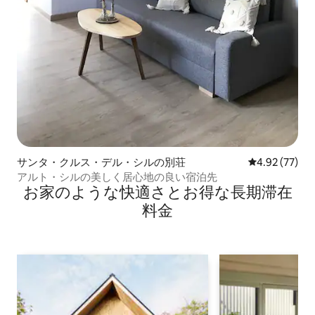
サンタ・クルス・デル・シルの別荘
レビュー77件
4.92 (77)
アルト・シルの美しく居心地の良い宿泊先
お家のような快⁠適⁠さ⁠とお⁠得⁠な長⁠期⁠滞⁠在
料⁠金