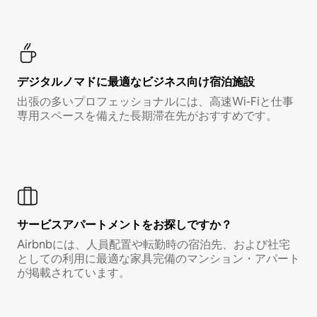
デジタルノマド⁠に最⁠適⁠なビ⁠ジ⁠ネ⁠ス⁠向⁠け宿⁠泊⁠施⁠設
出張の多いプロフェッショナルには、高速Wi-Fiと仕事
専用スペースを備えた長期滞在先がおすすめです。
サービスアパートメントをお探しですか？
Airbnbには、人員配置や転勤時の宿泊先、および社宅
としての利用に最適な家具完備のマンション・アパート
が掲載されています。