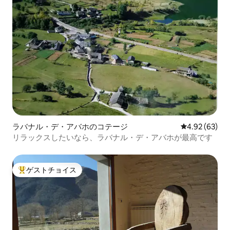
ラバナル・デ・アバホのコテージ
レビュー63件
4.92 (63)
リラックスしたいなら、ラバナル・デ・アバホが最高です
ゲストチョイス
大好評のゲストチョイスです。