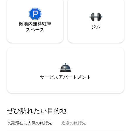
敷地内無料駐⁠車
ジム
ス⁠ペ⁠ー⁠ス
サービスアパートメント
ぜひ訪⁠れ⁠た⁠い目⁠的⁠地
長期滞在に人気の旅行先
近場の旅行先