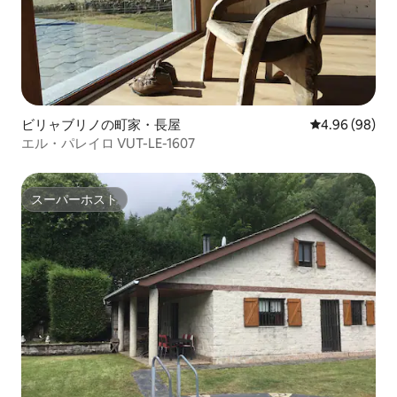
ビリャブリノの町家・長屋
レビュー98件
4.96 (98)
エル・パレイロ VUT-LE-1607
スーパーホスト
スーパーホスト