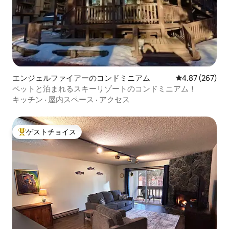
エンジェルファイアーのコンドミニアム
レビュー267件
4.87 (267)
ペットと泊まれるスキーリゾートのコンドミニアム！
キッチン
·
屋内スペース
·
アクセス
ゲストチョイス
大好評のゲストチョイスです。