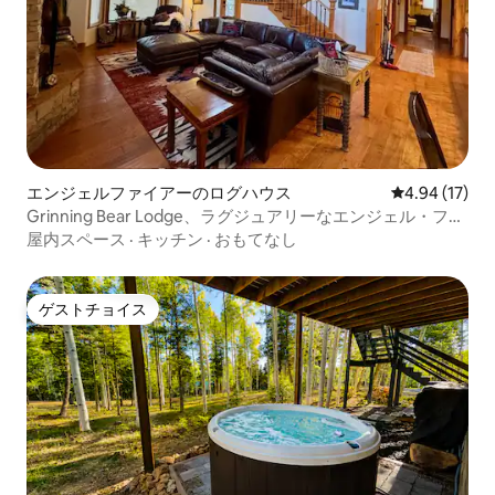
エンジェルファイアーのログハウス
レビュー17件
4.94 (17)
Grinning Bear Lodge、ラグジュアリーなエンジェル・ファ
イアの隠れ家
屋内スペース
·
キッチン
·
おもてなし
ゲストチョイス
ゲストチョイス