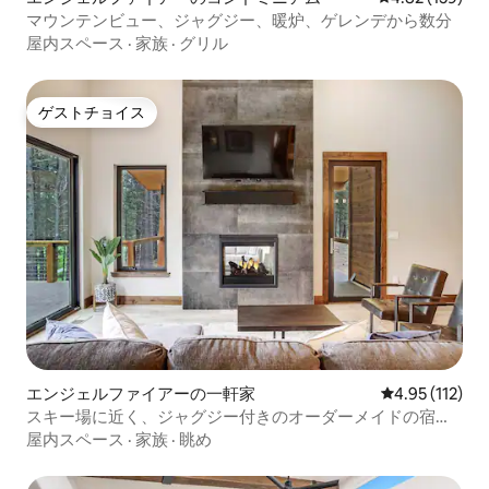
マウンテンビュー、ジャグジー、暖炉、ゲレンデから数分
屋内スペース
·
家族
·
グリル
ゲストチョイス
ゲストチョイス
エンジェルファイアーの一軒家
レビュー112
4.95 (112)
スキー場に近く、ジャグジー付きのオーダーメイドの宿泊
先
屋内スペース
·
家族
·
眺め