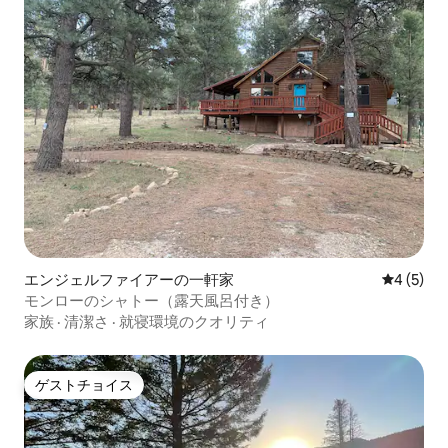
エンジェルファイアーの一軒家
レビュー
4 (5)
モンローのシャトー（露天風呂付き）
家族
·
清潔さ
·
就寝環境のクオリティ
ゲストチョイス
ゲストチョイス