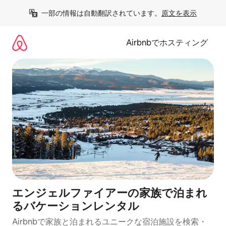
コ
一部の情報は自動翻訳されています。
原文を表示
ン
テ
ン
Airbnbでホスティング
ツ
に
ス
キ
ッ
プ
エンジェルファイアーの家族で泊まれ
るバケーションレンタル
Airbnbで家族と泊まれるユニークな宿泊施設を検索・