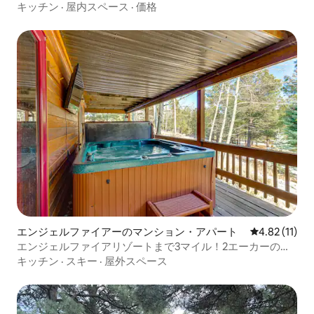
キッチン
·
屋内スペース
·
価格
エンジェルファイアーのマンション・アパート
レビュー11件
4.82 (11)
エンジェルファイアリゾートまで3マイル！2エーカーの趣
あるアパート
キッチン
·
スキー
·
屋外スペース