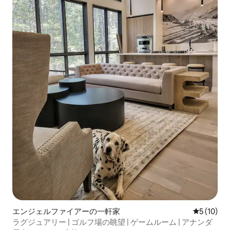
エンジェルファイアーの一軒家
レビュー1
5 (10)
ラグジュアリー | ゴルフ場の眺望 | ゲームルーム | アナンダ