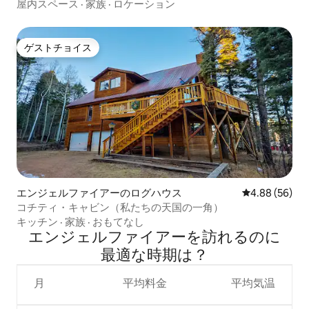
屋内スペース
·
家族
·
ロケーション
ゲストチョイス
ゲストチョイス
エンジェルファイアーのログハウス
レビュー56件
4.88 (56)
コチティ・キャビン（私たちの天国の一角）
キッチン
·
家族
·
おもてなし
エンジェルファイアーを訪⁠れ⁠るの⁠に
最⁠適⁠な時⁠期⁠は⁠？
月
平均料金
平均気温