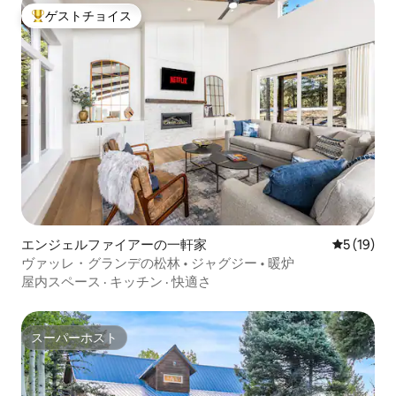
ゲストチョイス
大好評のゲストチョイスです。
エンジェルファイアーの一軒家
レビュー1
5 (19)
ヴァッレ・グランデの松林 • ジャグジー • 暖炉
屋内スペース
·
キッチン
·
快適さ
スーパーホスト
スーパーホスト