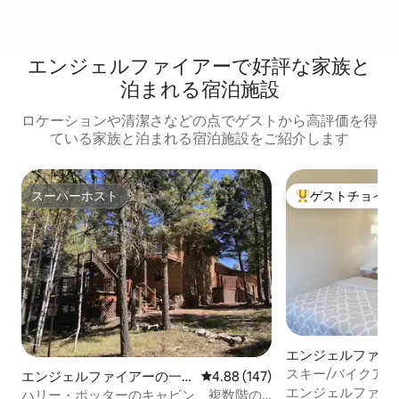
エンジェルファイアーで好評な家族と
泊まれる宿泊施設
ロケーションや清潔さなどの点でゲストから高評価を得
ている家族と泊まれる宿泊施設をご紹介します
スーパーホスト
ゲストチョイス
スーパーホスト
大好評のゲストチ
エンジェルファイ
ドミニアム
スキー/バイクアウト
エンジェルファイアーの一
レビュー147件、5つ星中4.88
4.88 (147)
ーム - 専用バル
エンジェルファイ
軒家
ハリー・ポッターのキャビン、複数階の