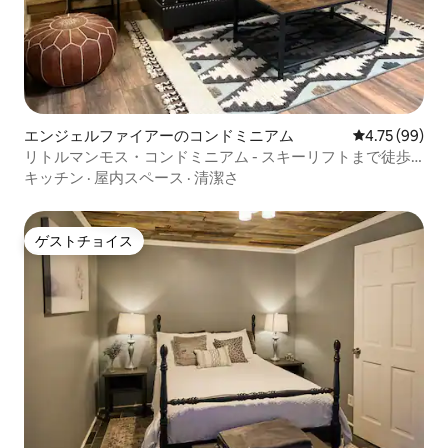
エンジェルファイアーのコンドミニアム
レビュー99件
4.75 (99)
リトルマンモス・コンドミニアム - スキーリフトまで徒歩
または自転車で行けます！
キッチン
·
屋内スペース
·
清潔さ
ゲストチョイス
ゲストチョイス