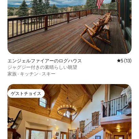
エンジェルファイアーのログハウス
レビュー1
5 (13)
ジャグジー付きの素晴らしい眺望
家族
·
キッチン
·
スキー
ゲストチョイス
ゲストチョイス