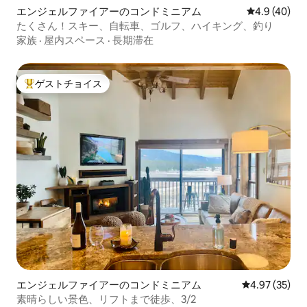
エンジェルファイアーのコンドミニアム
レビュー40
4.9 (40)
たくさん！スキー、自転車、ゴルフ、ハイキング、釣り
家族
·
屋内スペース
·
長期滞在
ゲストチョイス
大好評のゲストチョイスです。
エンジェルファイアーのコンドミニアム
レビュー35件
4.97 (35)
素晴らしい景色、リフトまで徒歩、3/2