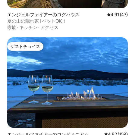
エンジェルファイアーのログハウス
レビュー47件
4.91 (47)
夏の山の隠れ家 | ペットOK！
家族
·
キッチン
·
アクセス
ゲストチョイス
ゲストチョイス
エンジェルファイアーのコンドミニアム
レビュー159件
4.82 (159)