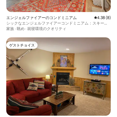
エンジェルファイアーのコンドミニアム
レビュー8件
4.38 (8)
シックなエンジェルファイアーコンドミニアム：スキー場
まで徒歩！
家族
·
眺め
·
就寝環境のクオリティ
ゲストチョイス
ゲストチョイス