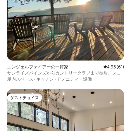
エンジェルファイアーの一軒家
レビュー61件
4.95 (61)
サンライズパインズからカントリークラブまで徒歩、スキ
ー場から2マイル
屋内スペース
·
キッチン
·
アメニティ・設備
ゲストチョイス
ゲストチョイス