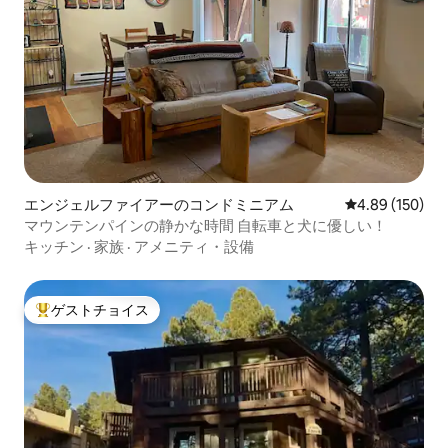
エンジェルファイアーのコンドミニアム
レビュー150件
4.89 (150)
マウンテンパインの静かな時間 自転車と犬に優しい！
キッチン
·
家族
·
アメニティ・設備
ゲストチョイス
大好評のゲストチョイスです。