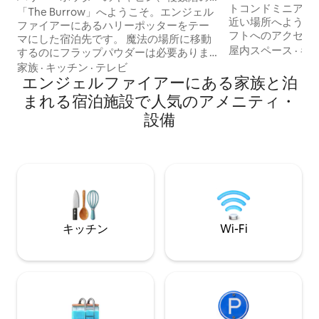
トコンドミニアム
デッキ、犬同伴OK
「The Burrow」へようこそ。エンジェル
近い場所へようこそ
ファイアーにあるハリーポッターをテー
フトへのアクセスが
マにした宿泊先です。 魔法の場所に移動
山の景色を楽しめる
屋内スペース
·
キ
するのにフラップパウダーは必要ありま
• 寝室にスマート
せん。「The Burrow」をご覧ください。
家族
·
キッチン
·
テレビ
ムにはケーブルテレビ 
私たちのハリーポッターをテーマにした
エンジェルファイアーにある家族と泊
ット内にある洗濯
住居は、ウィーズリーの家にインスパイ
まれる宿泊施設で人気のアメニティ・
利用できます • 無
アされています。 この魔法の楽園は、詮
設備
フ場とカントリークラ
索好きなマグルの目から隠れた森の中に
雪が少ない場合、
あります。 Nuestra casa temática de
限がある場合があ
Harry Potter está inspirada en la casa de
ッチャー・ランの
los Weasley。Este paraíso mágico está
明な点がございま
escondido en el bosque velado de
い合わせください*
miradas indiscretas de los muggles。
キッチン
Wi-Fi