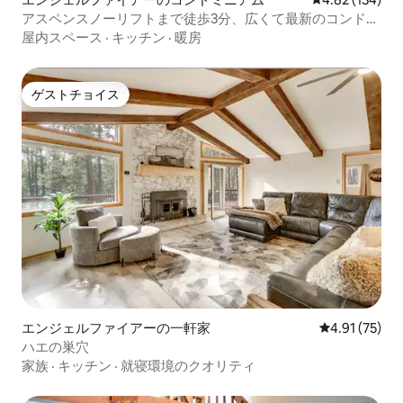
アスペンスノーリフトまで徒歩3分、広くて最新のコンドミ
ニアム
屋内スペース
·
キッチン
·
暖房
ゲストチョイス
ゲストチョイス
エンジェルファイアーの一軒家
レビュー75件
4.91 (75)
ハエの巣穴
家族
·
キッチン
·
就寝環境のクオリティ