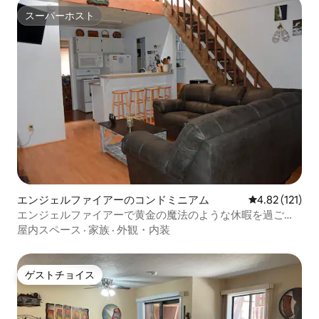
スーパーホスト
スーパーホスト
エンジェルファイアーのコンドミニアム
レビュー121
4.82 (121)
エンジェルファイアーで黄金の魔法のような休暇を過ごそ
う
屋内スペース
·
家族
·
外観・内装
ゲストチョイス
ゲストチョイス