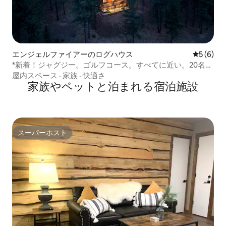
エンジェルファイアーのログハウス
レビュー
5 (6)
*新着！ジャグジー。ゴルフコース。すべてに近い。20名様
でご宿泊いただけます！
屋内スペース
·
家族
·
快適さ
家族やペットと泊まれる宿泊施設
スーパーホスト
スーパーホスト