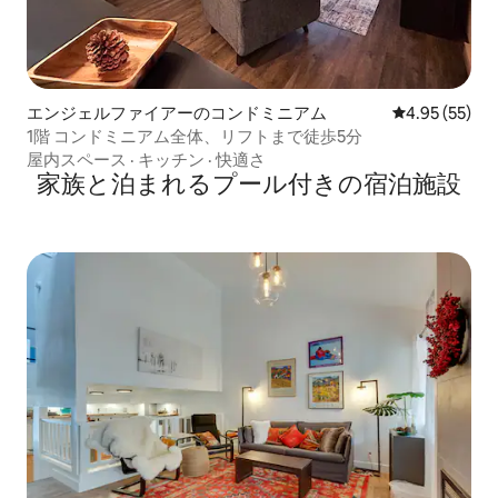
エンジェルファイアーのコンドミニアム
レビュー55件
4.95 (55)
1階 コンドミニアム全体、リフトまで徒歩5分
屋内スペース
·
キッチン
·
快適さ
家族と泊まれるプール付きの宿泊施設