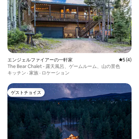
エンジェルファイアーの一軒家
レビュー
5 (4)
The Bear Chalet - 露天風呂、ゲームルーム、山の景色
キッチン
·
家族
·
ロケーション
ゲストチョイス
ゲストチョイス