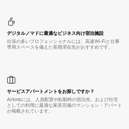
デジタルノマド⁠に最⁠適⁠なビ⁠ジ⁠ネ⁠ス⁠向⁠け宿⁠泊⁠施⁠設
出張の多いプロフェッショナルには、高速Wi-Fiと仕事
専用スペースを備えた長期滞在先がおすすめです。
サービスアパートメントをお探しですか？
Airbnbには、人員配置や転勤時の宿泊先、および社宅
としての利用に最適な家具完備のマンション・アパート
が掲載されています。