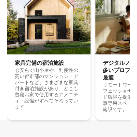
家具完備の宿⁠泊⁠施⁠設
デジタルノマド
多⁠いプ⁠ロ⁠フ⁠ェ⁠
心安らぐ山小屋や、利便性の
高い都市部のマンション・ア
最⁠適
パートなど、さまざまな家具
リモートワーク
付き宿泊施設があり、どこも
フェッショナル
普段お家で使用するアメニテ
ド環境を提供する
ィ・設備がすべてそろってい
事専用スペース
ます。
施設です。