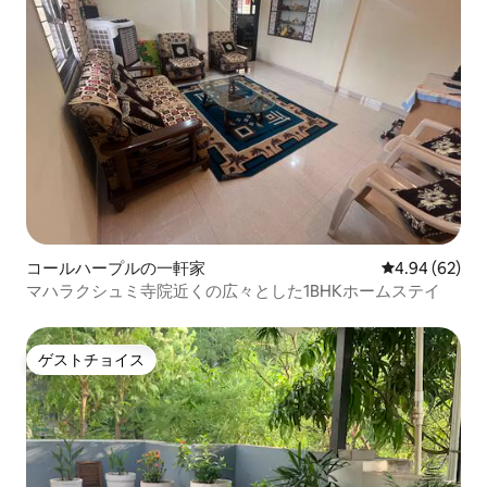
コールハープルの一軒家
レビュー62件
4.94 (62)
マハラクシュミ寺院近くの広々とした1BHKホームステイ
ゲストチョイス
ゲストチョイス