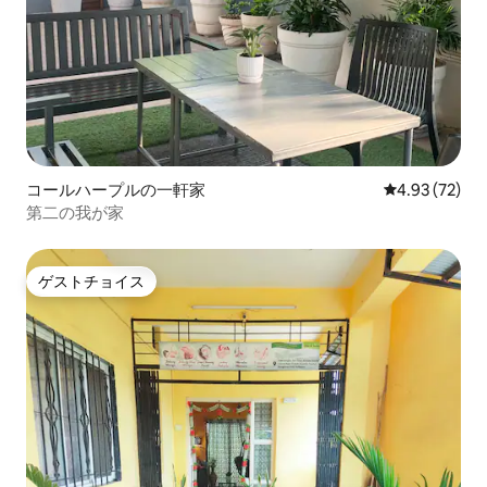
コールハープルの一軒家
レビュー72件
4.93 (72)
第二の我が家
ゲストチョイス
ゲストチョイス