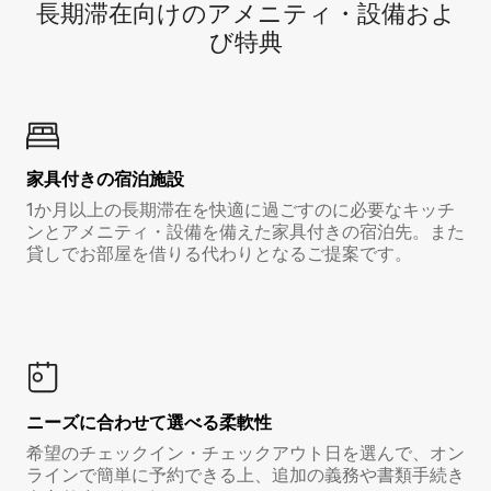
長期滞在向け⁠のア⁠メ⁠ニ⁠テ⁠ィ⁠・設⁠備⁠およ
び特⁠典
家具付き⁠の宿⁠泊⁠施⁠設
1か月以上の長期滞在を快適に過ごすのに必要なキッチ
ンとアメニティ・設備を備えた家具付きの宿泊先。また
貸しでお部屋を借りる代わりとなるご提案です。
ニーズに合わせて選べる柔軟性
希望のチェックイン・チェックアウト日を選んで、オン
ラインで簡単に予約できる上、追加の義務や書類手続き