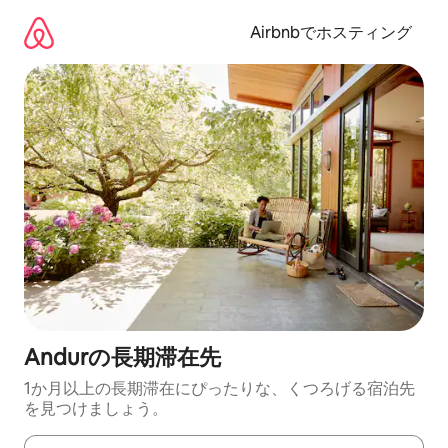
コ
ン
Airbnbでホスティング
テ
ン
ツ
に
ス
キ
ッ
プ
Andurの長期滞在先
1か月以上の長期滞在にぴったりな、くつろげる宿泊先
を見つけましょう。