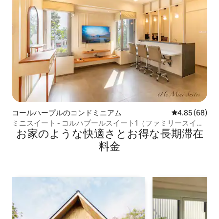
コールハープルのコンドミニアム
レビュー68件
4.85 (68)
ミニスイート - コルハプールスイート1（ファミリースイー
お家のような快⁠適⁠さ⁠とお⁠得⁠な長⁠期⁠滞⁠在
ト）
料⁠金