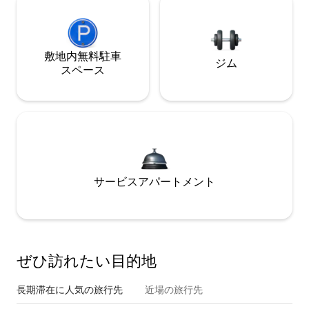
敷地内無料駐⁠車
ジム
ス⁠ペ⁠ー⁠ス
サービスアパートメント
ぜひ訪⁠れ⁠た⁠い目⁠的⁠地
長期滞在に人気の旅行先
近場の旅行先