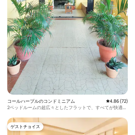
コールハープルのコンドミニアム
レビュー72件
4.86 (72)
2ベッドルームの超広々としたフラットで、すべてが快適で
す
ゲストチョイス
ゲストチョイス