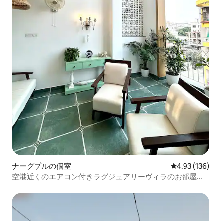
ナーグプルの個室
レビュー136件
4.93 (136)
空港近くのエアコン付きラグジュアリーヴィラのお部屋｜
セルフチェックイン