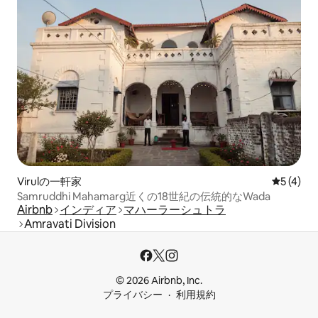
Virulの一軒家
レビュー
5 (4)
Samruddhi Mahamarg近くの18世紀の伝統的なWada
Airbnb
インディア
マハーラーシュトラ
Amravati Division
© 2026 Airbnb, Inc.
プライバシー
利用規約