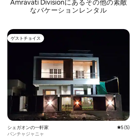
Amravati Divisionにあるその他の素敵
なバケーションレンタル
ゲストチョイス
ゲストチョイス
シェガオンの一軒家
レビュー
5 (5)
パンチャジャニャ