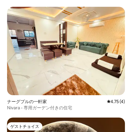
ナーグプルの一軒家
レビュー4件
4.75 (4)
Nivara - 専用ガーデン付きの住宅
ゲストチョイス
ゲストチョイス