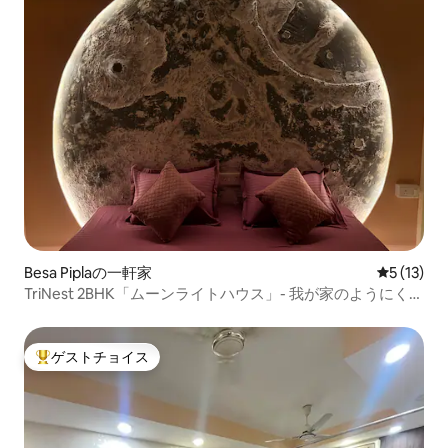
Besa Piplaの一軒家
レビュー1
5 (13)
TriNest 2BHK「ムーンライトハウス」- 我が家のようにくつ
ろげます
ゲストチョイス
大好評のゲストチョイスです。