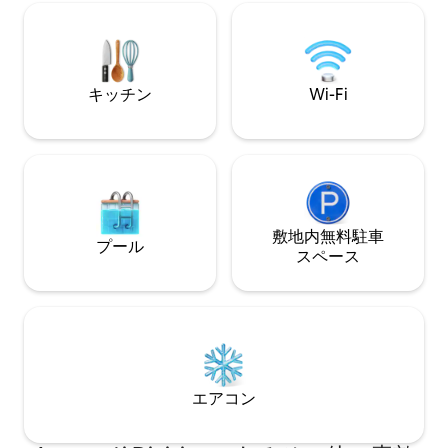
す。空港、ミハン
る必要があります。 - この物件の隣で工
サ・マニッシュ・
事が行われている可能性があるため、多
ドの近くに位置し
少の騒音が発生する場合があります。 -
院、レストランへ
予約時にご連絡いただいた場合、宿泊施
閑静な住宅街をお
設内に小型ペット1匹を同伴することが可
キッチン
Wi-Fi
能です。
敷地内無料駐⁠車
プール
ス⁠ペ⁠ー⁠ス
エアコン