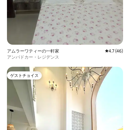
アムラーワティーの一軒家
レビュー46
4.7 (46)
アンバドカー・レジデンス
ゲストチョイス
ゲストチョイス