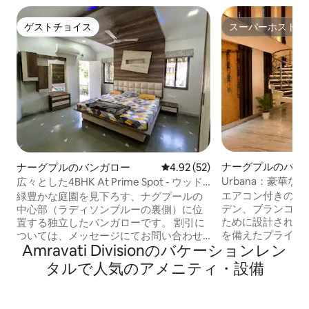
ゲストチョイス
スーパーホスト
ゲストチョイス
スーパーホスト
ナーグプルのバン
ナーグプルのバンガロー
レビュー52件、5つ星中4.92
4.92 (52)
Urbana：豪華
広々とした4BHK At Prime Spot - ウッド
ンガロー、パーゴ
クレストバンガロー
エアコン付きの寝
緑豊かな庭園を見下ろす、ナグプールの
デン、ブランコ、
中心部（ラディソンブルーの裏側）に位
ために設計された
置する独立したバンガローです。 割引に
を備えたプライベ
ついては、メッセージにてお問い合わせ
Amravati Divisionのバケーションレン
バンガロー。 Airbnbスーパーホストで、
ください。 イベント（結婚式を含む）や
ゲストのレビュー
パーティーは固く禁じられています。 -
タルで人気のアメニティ・設備
イス」❤️。快適
ファンや照明などの必需品用のバックア
ーの完璧な組み合
ップ電源 - エレベーターはありません。
す。 4～6名様が快適にご宿泊いただけま
ゲストはドアに到達するために階段を上