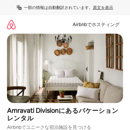
コ
一部の情報は自動翻訳されています。
原文を表示
ン
テ
ン
Airbnbでホスティング
ツ
に
ス
キ
ッ
プ
Amravati Divisionにあるバケーション
レンタル
Airbnbでユニークな宿泊施設を見つける