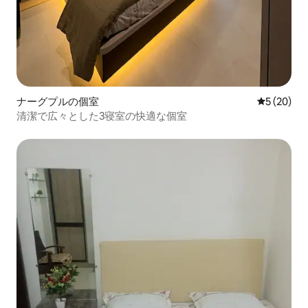
ナーグプルの個室
レビュー2
5 (20)
清潔で広々とした3寝室の快適な個室