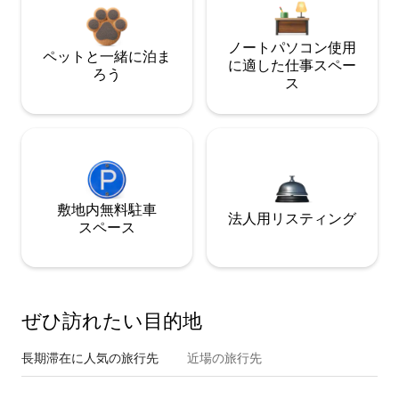
ノートパソコン使用
ペットと一緒に泊ま
に適した仕事スペー
ろう
ス
敷地内無料駐⁠車
法人用リスティング
ス⁠ペ⁠ー⁠ス
ぜひ訪⁠れ⁠た⁠い目⁠的⁠地
長期滞在に人気の旅行先
近場の旅行先