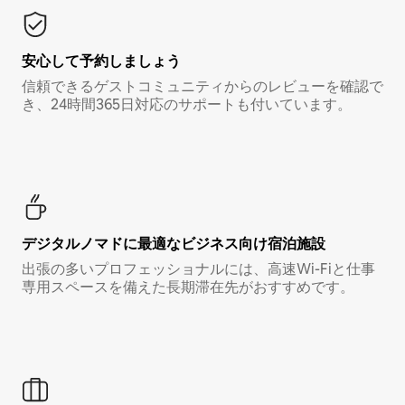
安心して予約しましょう
信頼できるゲストコミュニティからのレビューを確認で
き、24時間365日対応のサポートも付いています。
デジタルノマド⁠に最⁠適⁠なビ⁠ジ⁠ネ⁠ス⁠向⁠け宿⁠泊⁠施⁠設
出張の多いプロフェッショナルには、高速Wi-Fiと仕事
専用スペースを備えた長期滞在先がおすすめです。