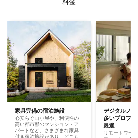
料⁠金
家具完備の宿⁠泊⁠施⁠設
デジタルノマド
多⁠いプ⁠ロ⁠フ⁠ェ⁠
心安らぐ山小屋や、利便性の
高い都市部のマンション・ア
最⁠適
パートなど、さまざまな家具
リモートワーク
付き宿泊施設があり、どこも