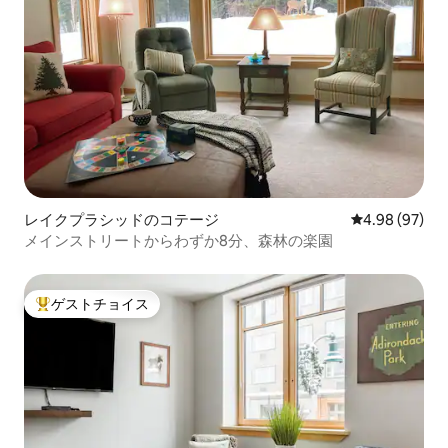
レイクプラシッドのコテージ
レビュー97件
4.98 (97)
メインストリートからわずか8分、森林の楽園
ゲストチョイス
大好評のゲストチョイスです。