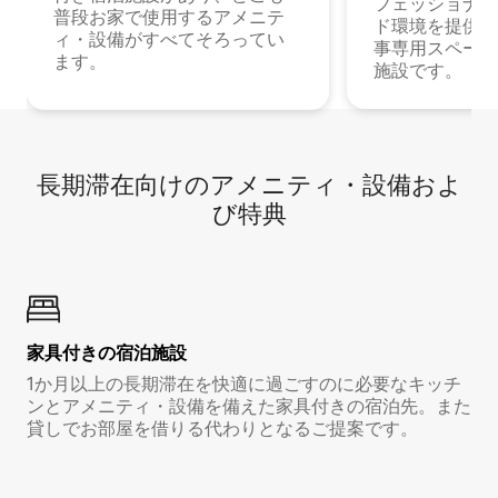
フェッショナル
普段お家で使用するアメニテ
ド環境を提供する
ィ・設備がすべてそろってい
事専用スペース
ます。
施設です。
長期滞在向け⁠のア⁠メ⁠ニ⁠テ⁠ィ⁠・設⁠備⁠およ
び特⁠典
家具付き⁠の宿⁠泊⁠施⁠設
1か月以上の長期滞在を快適に過ごすのに必要なキッチ
ンとアメニティ・設備を備えた家具付きの宿泊先。また
貸しでお部屋を借りる代わりとなるご提案です。