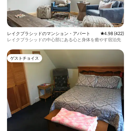
レイクプラシッドのマンション・アパート
レビュー422件
4.98 (422)
レイクプラシッドの中心部にある心と身体を癒やす宿泊先
ゲストチョイス
ゲストチョイス