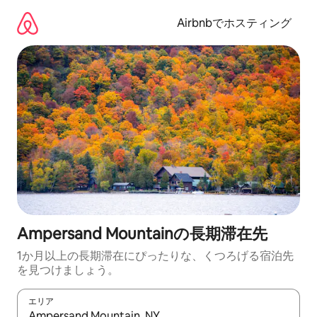
コ
ン
Airbnbでホスティング
テ
ン
ツ
に
ス
キ
ッ
プ
Ampersand Mountainの長期滞在先
1か月以上の長期滞在にぴったりな、くつろげる宿泊先
を見つけましょう。
エリア
検索結果が表示されたら、上下の矢印キーを使って移動するか、