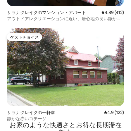
サラナクレイクのマンション・アパート
レビュー412件
4.89 (412)
アウトドアレクリエーションに近い、居心地の良い静かな
空間です。
ゲストチョイス
ゲストチョイス
サラナクレイクの一軒家
レビュー122
4.9 (122)
静かな赤いコテージ
お家のような快⁠適⁠さ⁠とお⁠得⁠な長⁠期⁠滞⁠在