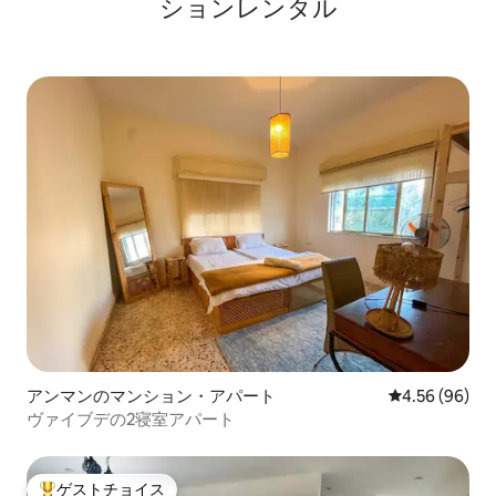
ションレンタル
アンマンのマンション・アパート
レビュー96件
4.56 (96)
ヴァイブデの2寝室アパート
ゲストチョイス