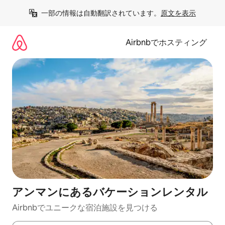
コ
一部の情報は自動翻訳されています。
原文を表示
ン
テ
ン
Airbnbでホスティング
ツ
に
ス
キ
ッ
プ
アンマンにあるバケーションレンタル
Airbnbでユニークな宿泊施設を見つける