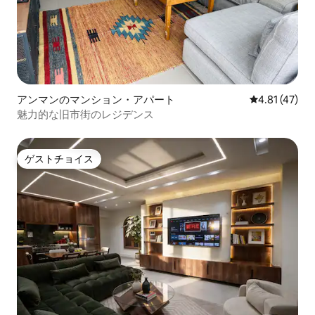
アンマンのマンション・アパート
レビュー47件
4.81 (47)
魅力的な旧市街のレジデンス
ゲストチョイス
ゲストチョイス