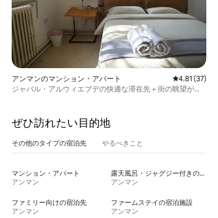
アンマンのマンション・アパート
レビュー37件
4.81 (37)
ジャバル・アルウィエブデの快適な滞在先＋街の眺望が楽
しめる庭
ぜひ訪⁠れ⁠た⁠い目⁠的⁠地
その他のタ⁠イ⁠プ⁠の宿⁠泊⁠先
やるべきこと
マンション・アパート
露天風呂・ジャグジー付きの宿泊施設
アンマン
アンマン
ファミリー向けの宿泊先
ファームステイの宿泊施設
アンマン
アンマン