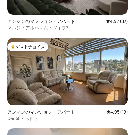
アンマンのマンション・アパート
レビュー37件
4.97 (37)
マルジ・アルハマム・ヴィラ2
ゲストチョイス
大好評のゲストチョイスです。
アンマンのマンション・アパート
レビュー19件
4.95 (19)
Dar 58 - ペトラ