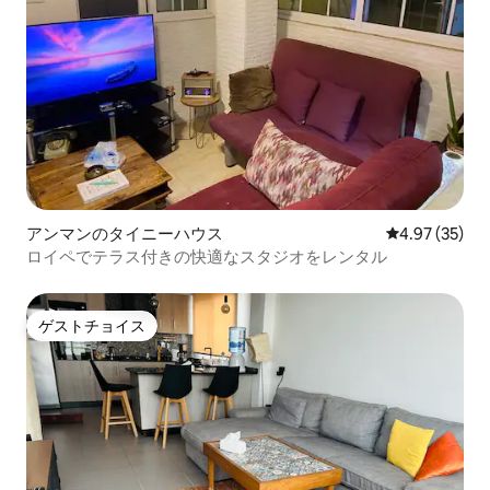
アンマンのタイニーハウス
レビュー35件
4.97 (35)
ロイペでテラス付きの快適なスタジオをレンタル
ゲストチョイス
ゲストチョイス