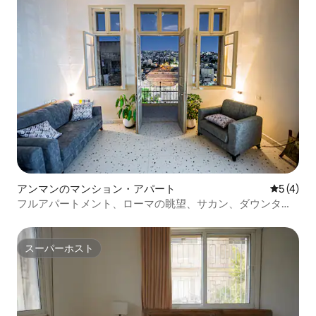
アンマンのマンション・アパート
レビュー
5 (4)
フルアパートメント、ローマの眺望、サカン、ダウンタウ
ンまで徒歩7分
スーパーホスト
スーパーホスト