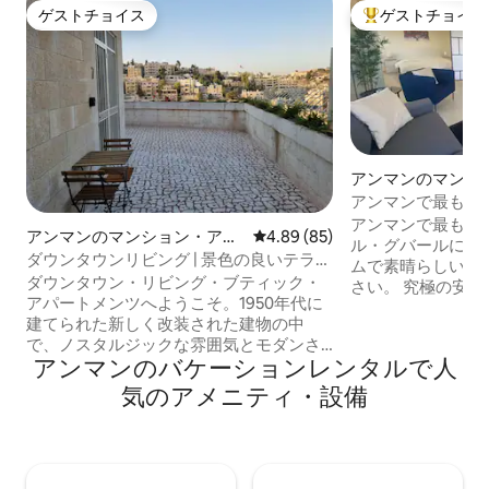
ゲストチョイス
ゲストチョイス
ゲストチョイス
大好評のゲストチ
アンマンのマンシ
パート
アンマンで最も魅
アンマンで最も高
アンマンのマンション・アパ
レビュー85件、5つ星中4.89
4.89 (85)
ル・グバールにあ
ート
ダウンタウンリビング | 景色の良いテラス
ムで素晴らしい街
付きワンルーム - No.7
ダウンタウン・リビング・ブティック・
さい。 究極の安
アパートメンツへようこそ。1950年代に
屋外スペースには
建てられた新しく改装された建物の中
チンと屋外バーベ
で、ノスタルジックな雰囲気とモダンさ
ています。 素晴らしいアメニティ：
アンマンのバケーションレンタルで人
が出会っています。 かつては大切な家族
Netflix、You
の住まいでしたが、現在は新旧のベスト
た巨大な58インチ
気のアメニティ・設備
を融合させた隠れ家的な隠れ家に生まれ
ァイバーインター
変わりました。 モダンな家電、モダンな
ための快適なソファベッド 
家具、高速インターネットなどの現代的
米国大使館、ター
な快適さとともに、テラゾタイルとクラ
ー、アブドゥンな