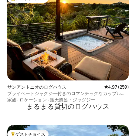
大好評のゲストチョイスです。
サンアントニオのログハウス
レビュー259件
4.97 (259)
プライベートジャグジー付きのロマンチックなカップルキ
ャビン
家族
·
ロケーション
·
露天風呂・ジャグジー
まるまる貸切のログハウス
ゲストチョイス