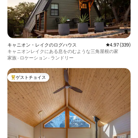
キャニオン・レイクのログハウス
レビュー339件
4.97 (339)
キャニオンレイクにある息をのむような三角屋根の家
家族
·
ロケーション
·
ランドリー
ゲストチョイス
大好評のゲストチョイスです。