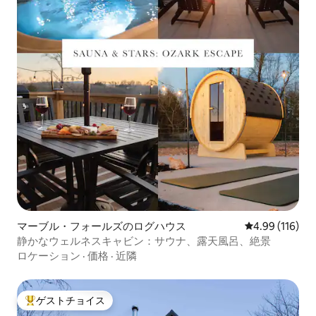
マーブル・フォールズのログハウス
レビュー116件
4.99 (116)
静かなウェルネスキャビン：サウナ、露天風呂、絶景
ロケーション
·
価格
·
近隣
ゲストチョイス
大好評のゲストチョイスです。