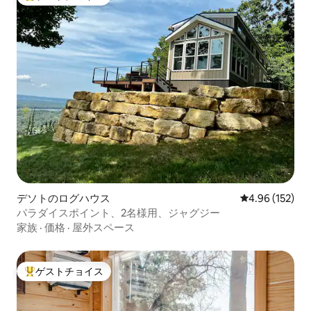
大好評のゲストチョイスです。
デソトのログハウス
レビュー152件
4.96 (152)
パラダイスポイント、2名様用、ジャグジー
家族
·
価格
·
屋外スペース
ゲストチョイス
大好評のゲストチョイスです。