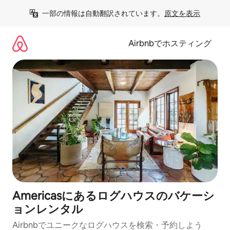
コ
一部の情報は自動翻訳されています。
原文を表示
ン
テ
ン
Airbnbでホスティング
ツ
に
ス
キ
ッ
プ
Americasにあるログハウスのバケーシ
ョンレンタル
Airbnbでユニークなログハウスを検索・予約しよう