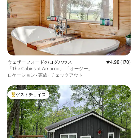
ウェザーフォードのログハウス
レビュー170件
4.98 (170)
「The Cabins at Amaroo」 「オージー」
ロケーション
·
家族
·
チェックアウト
ゲストチョイス
大好評のゲストチョイスです。