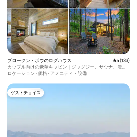
ブロークン・ボウのログハウス
レビュー1
5 (133)
カップル向けの豪華キャビン｜ジャグジー、サウナ、浸か
り型バスタブ
ロケーション
·
価格
·
アメニティ・設備
ゲストチョイス
ゲストチョイス