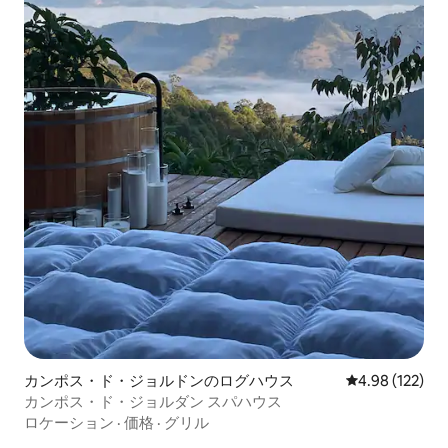
カンポス・ド・ジョルドンのログハウス
レビュー122件
4.98 (122)
カンポス・ド・ジョルダン スパハウス
ロケーション
·
価格
·
グリル