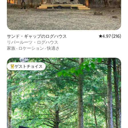
サンド・ギャップのログハウス
レビュー216件
4.97 (216)
リバールーツ・ログハウス
家族
·
ロケーション
·
快適さ
ゲストチョイス
大好評のゲストチョイスです。