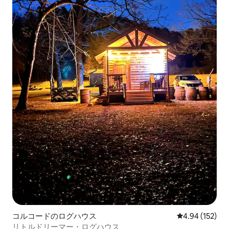
コルコードのログハウス
レビュー152件
4.94 (152)
リトルドリーマー・ログハウス