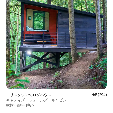
モリスタウンのログハウス
レビュー29
5 (294)
キャディズ・フォールズ・キャビン
家族
·
価格
·
眺め