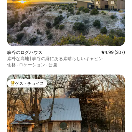
峡谷のログハウス
レビュー207件
4.99 (207)
素朴な高地 | 峡谷の縁にある素晴らしいキャビン
価格
·
ロケーション
·
公園
ゲストチョイス
大好評のゲストチョイスです。