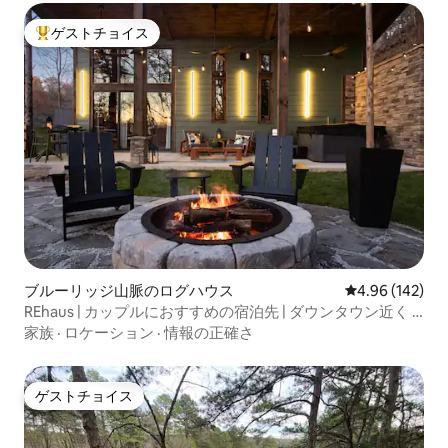
ゲストチョイス
大好評のゲストチョイスです。
ブルーリッジ山脈のログハウス
レビュー142件
4.96 (142)
REhaus | カップルにおすすめの宿泊先 | ダウンタウン近く |
犬同伴OK
家族
·
ロケーション
·
情報の正確さ
ゲストチョイス
ゲストチョイス