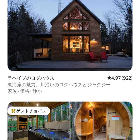
ラヘイブのログハウス
レビュー922件
4.97 (922)
東海岸の魅力、川沿いのログハウスとジャグジー
家族
·
価格
·
静か
ゲストチョイス
大好評のゲストチョイスです。