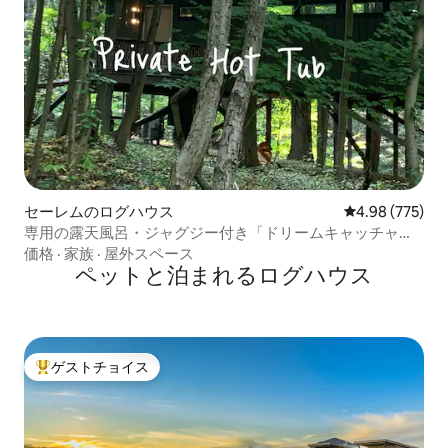
セーレムのログハウス
レビュー775件
4.98 (775)
専用の露天風呂・ジャグジー付き「ドリームキャッチャ
ー」ツリーハウス
価格
·
家族
·
屋外スペース
ペットと泊まれるログハウス
ゲストチョイス
大好評のゲストチョイスです。