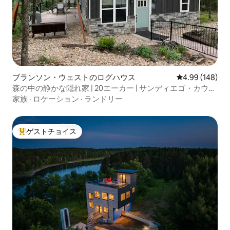
ブランソン・ウェストのログハウス
レビュー148件
4.99 (148)
森の中の静かな隠れ家 | 20エーカー | サンディエゴ・カウン
ティ・センター近く
家族
·
ロケーション
·
ランドリー
ゲストチョイス
大好評のゲストチョイスです。