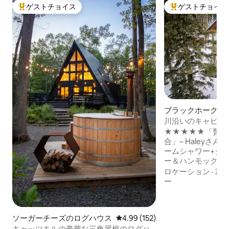
ゲストチョイス
ゲストチョイス
大好評のゲストチョイスです。
大好評のゲストチ
ブラックホークの
ス
川沿いのキャビン
台、スチームシャ
★★★★★「贅沢
合」– Haleyさん 💦スパバスルーム–スチ
ームシャワー+ジェ
ー＆ハンモック –
いだり、木々の中で
ロケーション
·
家
ろげます – 焚き
ー
ル、暖炉、床暖房 
るエアコン 🐾ペ
レイル、パックンプ
ソーガーチーズのログハウス
レビュー152件、5つ星中4.99
4.99 (152)
高速Wi-Fi –ス
キャッツキルの豪華な三角屋根のログハ
たはプラグを抜く 