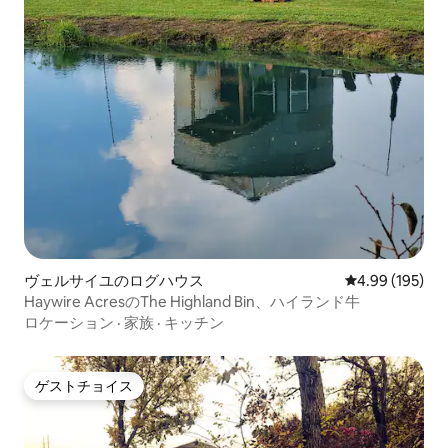
ヴェルサイユのログハウス
レビュー195件
4.99 (195)
Haywire AcresのThe Highland Bin、ハイランド牛
ロケーション
·
家族
·
キッチン
ゲストチョイス
ゲストチョイス