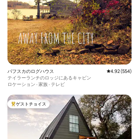
パフスカのログハウス
レビュー554件
4.92 (554)
テイラーランチのロッジにあるキャビン
ロケーション
·
家族
·
テレビ
ゲストチョイス
大好評のゲストチョイスです。