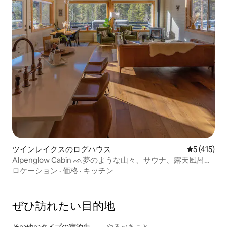
ツインレイクスのログハウス
レビュー4
5 (415)
Alpenglow Cabin ᨒ夢のような山々、サウナ、露天風呂・
ジャグジー
ロケーション
·
価格
·
キッチン
ぜひ訪⁠れ⁠た⁠い目⁠的⁠地