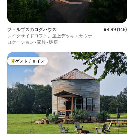
フェルプスのログハウス
レビュー145件
4.99 (145)
レイクサイドロフト、屋上デッキ＋サウナ
ロケーション
·
家族
·
暖房
ゲストチョイス
大好評のゲストチョイスです。