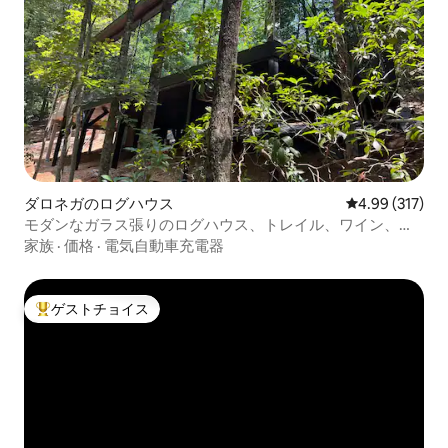
ダロネガのログハウス
レビュー317件
4.99 (317)
モダンなガラス張りのログハウス、トレイル、ワイン、ダ
ロネガの近く
家族
·
価格
·
電気自動車充電器
ゲストチョイス
大好評のゲストチョイスです。