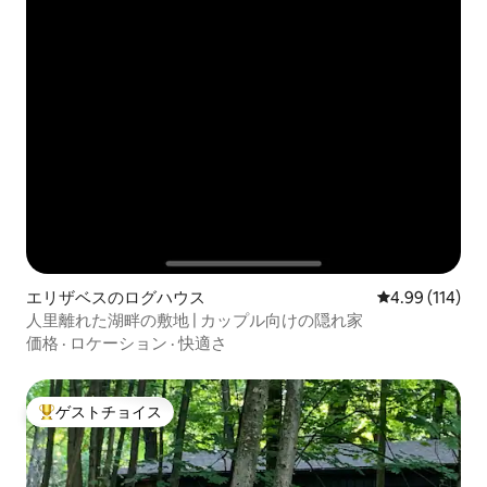
エリザベスのログハウス
レビュー114件
4.99 (114)
人里離れた湖畔の敷地 | カップル向けの隠れ家
価格
·
ロケーション
·
快適さ
ゲストチョイス
大好評のゲストチョイスです。