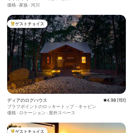
価格
·
家族
·
河川
ゲストチョイス
大好評のゲストチョイスです。
ディアのログハウス
レビュー151件
4.98 (151)
ブラフポイントのロッキートップ・キャビン
価格
·
ロケーション
·
屋外スペース
ゲストチョイス