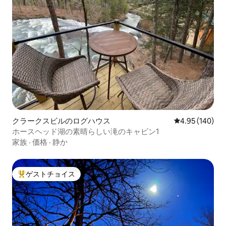
クラークスビルのログハウス
レビュー140件
4.95 (140)
ホースヘッド湖の素晴らしい滝のキャビン1
家族
·
価格
·
静か
ゲストチョイス
大好評のゲストチョイスです。