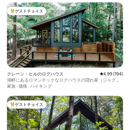
ゲストチョイス
大好評のゲストチョイスです。
クレーン・ヒルのログハウス
レビュー194件
4.99 (194)
湖畔にあるロマンチックなログハウスの隠れ家（ジャグジ
ー付き）
家族
·
価格
·
ハイキング
ゲストチョイス
大好評のゲストチョイスです。