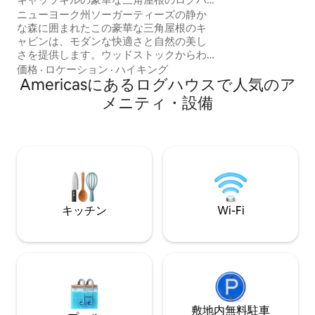
ウス｜ジャグジー＆サウナ
ト—山の町とアドベンチ
ニューヨーク州ソーガーティーズの静か
吸して、大切なも
な森に囲まれたこの豪華な三角屋根のキ
ょう。♡「保存」
ャビンは、モダンな快適さと自然の美し
いキャビンでの滞
さを提供します。ウッドストックからわ
す
ずか10分、ニューヨーク市から2時間。2
価格
·
ロケーション
·
ハイキング
エーカーのプライベートロットにありま
Americasにあるログハウスで人気のア
す。アクセスも簡単です。プレミアムク
メニティ・設備
イーンカスパーマットレス、ブレビルの
エスプレッソマシン、4 Kプロジェクタ
ー、ファイヤーピット、グリル、シダー
ウッドの薪を燃やすホットタブ、サウナ
が備わっています。犬連れOK！キャッツ
キルのハイキング、スキー、人気のダイ
ニングスポットの近くにある快適でスタ
イリッシュな隠れ家です。 詳しくは、私
キッチン
Wi-Fi
たちのインスタグラム
「highwoodsaframe」をご覧ください！
敷地内無料駐⁠車