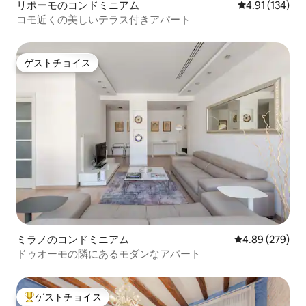
リポーモのコンドミニアム
レビュー134件
4.91 (134)
コモ近くの美しいテラス付きアパート
ゲストチョイス
ゲストチョイス
ミラノのコンドミニアム
レビュー279件
4.89 (279)
ドゥオーモの隣にあるモダンなアパート
ゲストチョイス
大好評のゲストチョイスです。