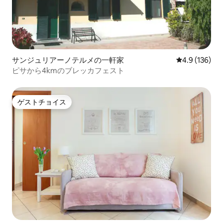
サンジュリアーノテルメの一軒家
レビュー136
4.9 (136)
ピサから4kmのブレッカフェスト
ゲストチョイス
ゲストチョイス