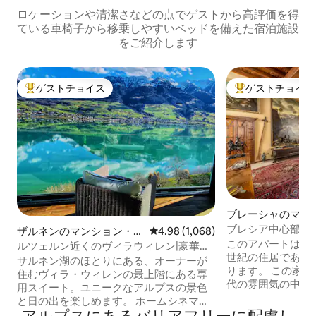
ロケーションや清潔さなどの点でゲストから高評価を得
ている車椅子から移乗しやすいベッドを備えた宿泊施設
をご紹介します
ゲストチョイス
ゲストチョイス
大好評のゲストチョイスです。
大好評のゲストチ
ブレーシャのマン
アパート
ブレシア中心部のア
ザルネンのマンション・ア
レビュー1,068件、5つ星中4.98
4.98 (1,068)
Dogeshouse
このアパートは、
パート
ルツェルン近くのヴィラウィレン|豪華な
世紀の住居であるPala
レイクフロントの隠れ家
サルネン湖のほとりにある、オーナーが
ります。 この家
住むヴィラ・ウィレンの最上階にある専
代の雰囲気の中で
用スイート。ユニークなアルプスの景色
とができます。 
と日の出を楽しめます。 ホームシネマ、
地のミーティング
パノラマラウンジ、広いキッチンとバス