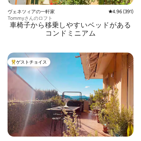
ヴェネツィアの一軒家
レビュー391件
4.96 (391)
Tommyさんのロフト
車椅子から移乗しやすいベッドがある
コンドミニアム
ゲストチョイス
大好評のゲストチョイスです。