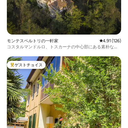
モンテスペルトリの一軒家
レビュー126件
4.91 (126)
コスタルマンドルロ、トスカーナの中心部にある素朴な魅
力
ゲストチョイス
大好評のゲストチョイスです。