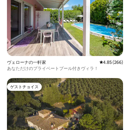
ヴェローナの一軒家
レビュー266件
4.85 (266)
あなただけのプライベートプール付きヴィラ！
ゲストチョイス
ゲストチョイス