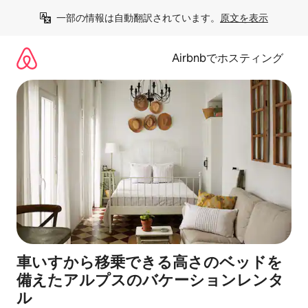
コ
一部の情報は自動翻訳されています。
原文を表示
ン
テ
ン
Airbnbでホスティング
ツ
に
ス
キ
ッ
プ
車いすから移乗できる高さのベッドを
備えたアルプスのバケーションレンタ
ル