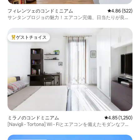
フィレンツェのコンドミニアム
レビュー522件
4.86 (522)
サンタンブロジョの魅力！エアコン完備、日当たりが良く
静か
ゲストチョイス
大好評のゲストチョイスです。
ミラノのコンドミニアム
レビュー1,250
4.85 (1,250)
[Navigli - Tortona] Wi - Fiとエアコンを備えたモダンなフラ
ット