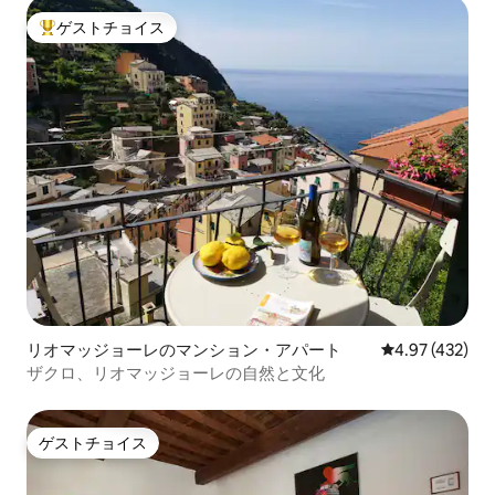
ゲストチョイス
大好評のゲストチョイスです。
リオマッジョーレのマンション・アパート
レビュー432件
4.97 (432)
ザクロ、リオマッジョーレの自然と文化
ゲストチョイス
ゲストチョイス