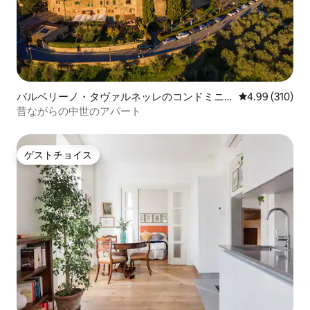
バルベリーノ・タヴァルネッレのコンドミニ
レビュー310件
4.99 (310)
アム
昔ながらの中世のアパート
ゲストチョイス
ゲストチョイス