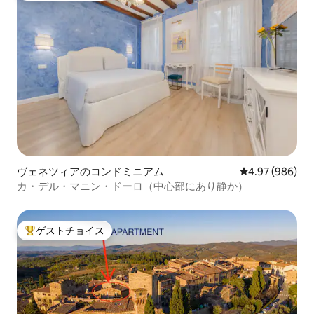
ヴェネツィアのコンドミニアム
レビュー986件
4.97 (986)
カ・デル・マニン・ドーロ（中心部にあり静か）
ゲストチョイス
大好評のゲストチョイスです。