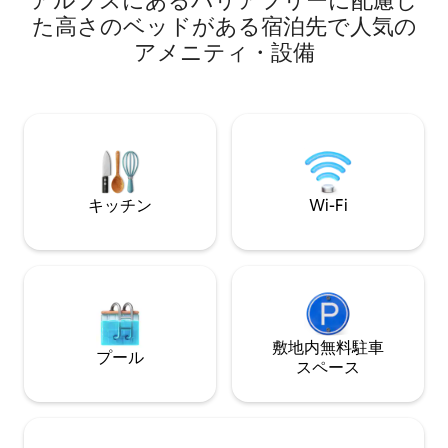
アルプスにあるバリアフリーに配慮し
ために家を「ビジ
ルーム（すべて専用エリア）を備えた
た高さのベッドがある宿泊先で人気の
ることができます。 
広々とした寝室。 3 ～5人のゲストの場
アメニティ・設備
Grande e Social
合、1階下にバスルーム付きの専用寝室が
Santa Giulia
追加で用意されています（エレベーター
術的な場所から数
アクセス-共有エリア）。 湖と庭園へのア
す。
クセス、SUP、無料駐車場、Wi-Fi。お子
様連れ歓迎、小型犬のみ。 スイスで最も
人気のあるAirbnbです。 ほとんどのハイ
ライトは1時間以内に到着します。
キッチン
Wi-Fi
敷地内無料駐⁠車
プール
ス⁠ペ⁠ー⁠ス