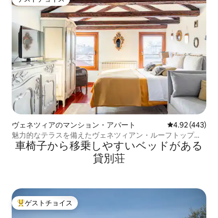
ゲストチョイス
ヴェネツィアのマンション・アパート
レビュー443件
4.92 (443)
魅力的なテラスを備えたヴェネツィアン・ルーフトップの
車椅子から移乗しやすいベッドがある
宿泊先
貸別荘
ゲストチョイス
大好評のゲストチョイスです。