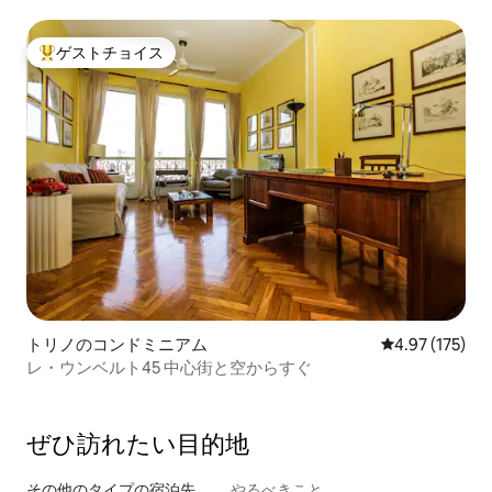
ゲストチョイス
大好評のゲストチョイスです。
トリノのコンドミニアム
レビュー175件
4.97 (175)
レ・ウンベルト45 中心街と空からすぐ
ぜひ訪⁠れ⁠た⁠い目⁠的⁠地
その他のタ⁠イ⁠プ⁠の宿⁠泊⁠先
やるべきこと