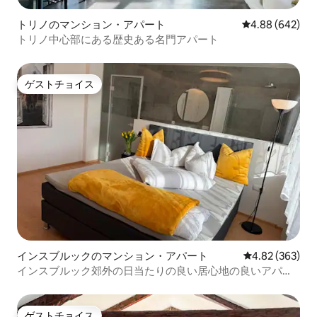
トリノのマンション・アパート
レビュー642件
4.88 (642)
トリノ中心部にある歴史ある名門アパート
ゲストチョイス
ゲストチョイス
インスブルックのマンション・アパート
レビュー363件
4.82 (363)
インスブルック郊外の日当たりの良い居心地の良いアパー
ト
ゲストチョイス