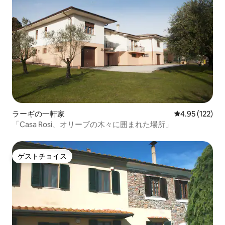
ラーギの一軒家
レビュー122件
4.95 (122)
「Casa Rosi、オリーブの木々に囲まれた場所」
ゲストチョイス
ゲストチョイス