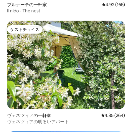
ブルナーテの一軒家
レビュー165件
4.92 (165)
Il nido - The nest
ゲストチョイス
ゲストチョイス
ヴェネツィアの一軒家
レビュー264件
4.85 (264)
ヴェネツィアの明るいアパート