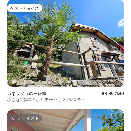
ゲストチョイス
ゲストチョイス
カネッジョの一軒家
レビュー125件
4.89 (125)
小さな2部屋のホリデーハウス/ルスティコ
スーパーホスト
スーパーホスト