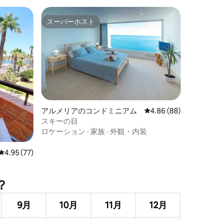
スーパーホスト
スーパーホスト
アルメリアのコンドミニアム
レビュー88件、5つ星
4.86 (88)
スキーの目
ロケーション
·
家族
·
外観・内装
レビュー77件、5つ星中4.95つ星の平均評価
4.95 (77)
？
9月
10月
11月
12月