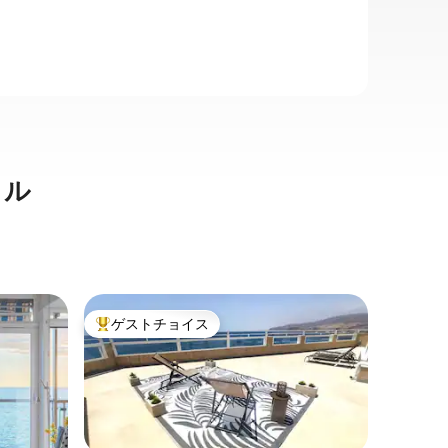
タル
ラス・ネ
ゲストチョイス
ゲスト
大好評のゲストチョイスです。
ゲスト
ティクラ
ラ・カシ
ロケーシ
とても特別な家
町にあり
す。自然
所にあり
家族
·
ロ