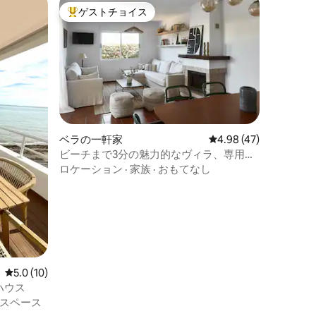
ゲストチョイス
大好評のゲストチョイスです。
ベラの一軒家
レビュー47件、5つ星
4.98 (47)
ビーチまで3分の魅力的なヴィラ、専用プ
ール付き
ロケーション
·
家族
·
おもてなし
レビュー10件、5つ星中5.0つ星の平均評価
5.0 (10)
ハウス
スペース