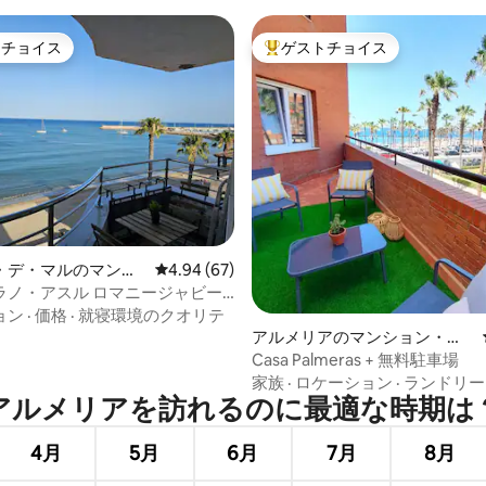
トチョイス
ゲストチョイス
ゲストチョイスです。
大好評のゲストチョイスです。
4.94つ星の平均評価
・デ・マルのマンシ
レビュー67件、5つ星中4.94つ星の平均評価
4.94 (67)
パート
ラノ・アスル ロマニージャビー
ョン
·
価格
·
就寝環境のクオリテ
アルメリアのマンション・ア
パート
Casa Palmeras + 無料駐車場
家族
·
ロケーション
·
ランドリー
アルメリアを訪⁠れ⁠るの⁠に最⁠適⁠な時⁠期⁠は⁠
4月
5月
6月
7月
8月