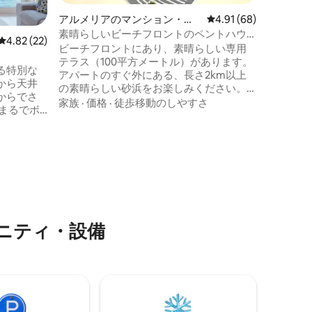
ができま
アは、自
アルメリアのマンション・ア
レビュー68件、5つ星
4.91 (68)
ライベートな空
パート
素晴らしいビーチフロントのペントハウ
レビュー22件、5つ星中4.82つ星の平均評価
4.82 (22)
のバスル
ス
ビーチフロントにあり、素晴らしい専用
写機、ス
テラス（100平方メートル）があります。
の暖炉な
る特別な
アパートのすぐ外にある、長さ2km以上
から天井
の素晴らしい砂浜をお楽しみください。
からでさ
近隣には必要なサービス（ショップ、ス
家族
·
価格
·
徒歩移動のしやすさ
ーパー、バー、レストラン、カフェ、薬
ニークな
局）がすべて揃っており、無料の大きな
 明る
公共駐車場（エル・パルメラル）もあり
滞在に最
ます。 歴史地区まで徒歩約25分、車で約5
クゼーシ
分、バス停と駅まで同じ距離です。 最寄
ワークに
りの市営バス停は2分以内です。
。
ニティ・設備