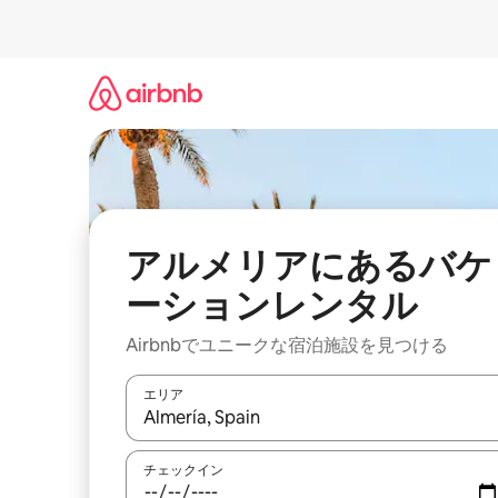
コ
ン
テ
ン
ツ
に
ス
キ
ッ
プ
アルメリアにあるバケ
ーションレンタル
Airbnbでユニークな宿泊施設を見つける
エリア
検索結果が表示されたら、上下の矢印キーを使っ
チェックイン