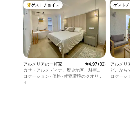
ゲストチョイス
ゲストチ
大好評のゲストチョイスです。
ゲストチ
アルメリアの一軒家
レビュー32件、5つ星中
4.97 (32)
アルメリ
パート
カサ・アルメディナ、歴史地区、駐車
どこから
場、Wi-Fi、エアコン
ロケーション
·
価格
·
就寝環境のクオリテ
ロケーシ
ィ