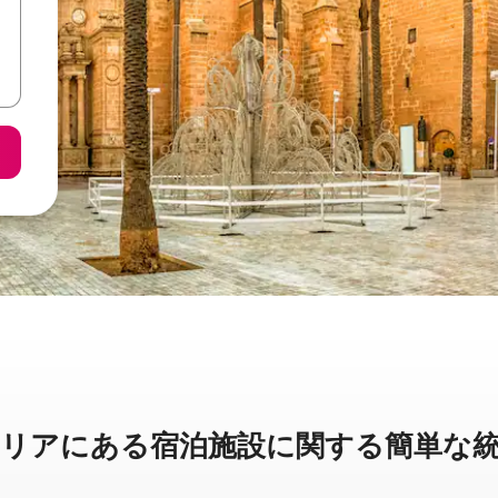
アに⁠あ⁠る宿⁠泊⁠施⁠設⁠に関⁠す⁠る簡⁠単⁠な統⁠