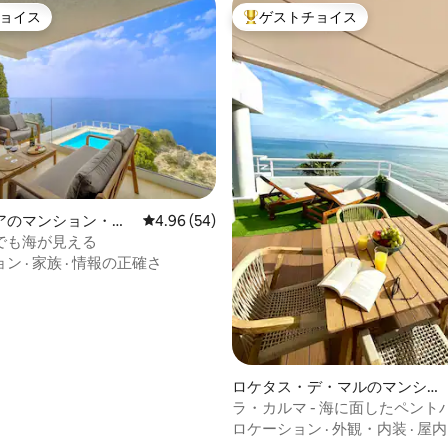
ョイス
ゲストチョイス
ョイス
大好評のゲストチョイスです。
4.97つ星の平均評価
アのマンション・ア
レビュー54件、5つ星中4.96つ星の平均評価
4.96 (54)
でも海が見える
ョン
·
家族
·
情報の正確さ
ロケタス・デ・マルのマンショ
ン・アパート
ラ・カルマ - 海に面したペント
ロケーション
·
外観・内装
·
屋内