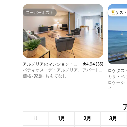
スーパーホスト
ゲス
スーパーホスト
大好評の
アルメリアのマンション・ア
レビュー35件、5つ星中
4.94 (35)
パート
パティオス・デ・アルメリア、アパート
ロケタス
メント1C
価格
·
家族
·
おもてなし
ョン・ア
カサ・ベ
チ
ロケーシ
ィ
月
1月
2月
3月