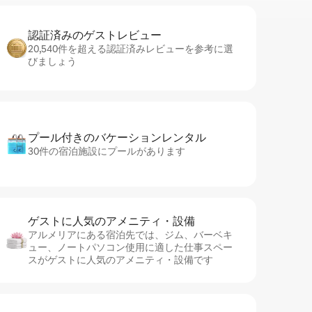
認証済みのゲ⁠ス⁠ト⁠レ⁠ビ⁠ュ⁠ー
20,540件を超える認証済みレビューを参考に選
びましょう
プール付きのバ⁠ケ⁠ー⁠シ⁠ョ⁠ンレ⁠ン⁠タ⁠ル
30件の宿泊施設にプールがあります
ゲストに人⁠気⁠のア⁠メ⁠ニ⁠テ⁠ィ・設⁠備
アルメリアにある宿泊先では、ジム、バーベキ
ュー、ノートパソコン使用に適した仕事スペー
スがゲストに人気のアメニティ・設備です