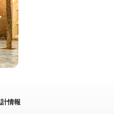
計⁠情⁠報