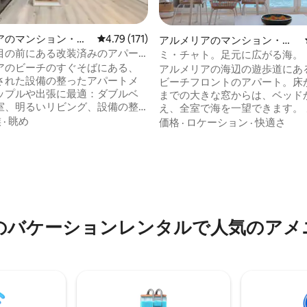
アのマンション・ア
レビュー171件、5つ星中4.79つ星の平均評価
4.79 (171)
アルメリアのマンション・ア
パート
目の前にある改装済みのアパー
ミ・チャト。足元に広がる海。
 エアコン · アルメリア
アのビーチのすぐそばにある、
アルメリアの海辺の遊歩道にあ
された設備の整ったアパートメ
ビーチフロントのアパート。床
ップルや出張に最適：ダブルベ
までの大きな窓からは、ベッド
室、明るいリビング、設備の整
え、全室で海を一望できます。 まるでボ
チン、モダンなバスルーム、エ
ートに乗っているかのようなユ
族
·
眺め
価格
·
ロケーション
·
快適さ
中5.0つ星の平均評価
i、洗濯機。 海と遊歩道から
日の出や日没をお楽しみください。
ル、近くにバー、レストラン、
く、温かい雰囲気で、2人での
があります。中心部や空港への
適。ロマンチックな旅行、リラ
す。 良い気候と新しく
ョン、地中海沿いでのリモート
ションされたお部屋をお楽しみ
理想的です。 Wi-Fi、たっぷりの自然光、
。お越しをお待ちしておりま
穏やかなビーチフロントの環境
のバケーションレンタルで人気のアメ