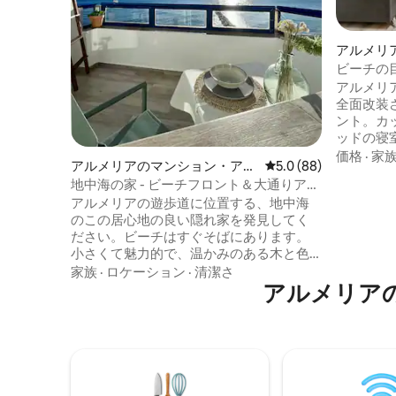
アルメリ
パート
ビーチの
トメント ·
アルメリ
全面改装
ント。カ
ッドの寝
ったキッ
価格
·
家
アルメリアのマンション・アパ
レビュー88件、5つ星
5.0 (88)
アコン、Wi-F
ート
地中海の家 - ビーチフロント＆大通りアク
数メート
セス
アルメリアの遊歩道に位置する、地中海
スーパー
のこの居心地の良い隠れ家を発見してく
アクセスが良好で
ださい。ビーチはすぐそばにあります。
リノベー
小さくて魅力的で、温かみのある木と色
ください
のタッチで飾られており、まるで自宅に
家族
·
ロケーション
·
清潔さ
す！
いるかのように感じさせてくれます。バ
アルメリア
ルコニーからは壮大な海の景色を眺め、
忘れられない夕日を眺めることができま
す。バーやショップに囲まれ、中心街か
ら歩いてすぐの場所にあり、地中海のエ
ッセンスを楽しみ、海辺でのユニークな
体験をするのに最適な場所です。