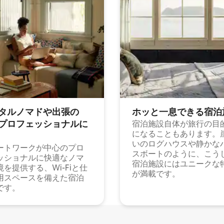
タルノマドや出⁠張⁠の
ホッと一⁠息⁠で⁠き⁠る宿⁠泊
⁠ロ⁠フ⁠ェ⁠ッ⁠シ⁠ョ⁠ナ⁠ル⁠に
宿泊施設自体が旅行の目
になることもあります。
いのログハウスや静かな
ートワークが中心のプロ
スボートのように、こう
ッショナルに快適なノマ
宿泊施設にはユニークな
境を提供する、Wi-Fiと仕
が満載です。
用スペースを備えた宿泊
です。