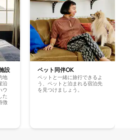
施⁠設
ペット同⁠伴OK
的地
ペットと一緒に旅行できるよ
崖沿
う、ペットと泊まれる宿泊先
ハウ
を見つけましょう。
した
特徴