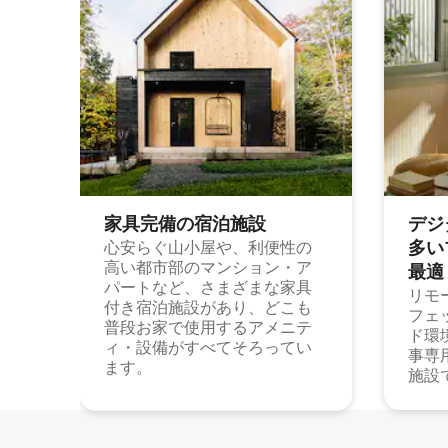
家具完備の宿⁠泊⁠施⁠設
デジ
多⁠いプ
心安らぐ山小屋や、利便性の
高い都市部のマンション・ア
最⁠適
パートなど、さまざまな家具
リモ
付き宿泊施設があり、どこも
フェ
普段お家で使用するアメニテ
ド環
ィ・設備がすべてそろってい
事専
ます。
施設