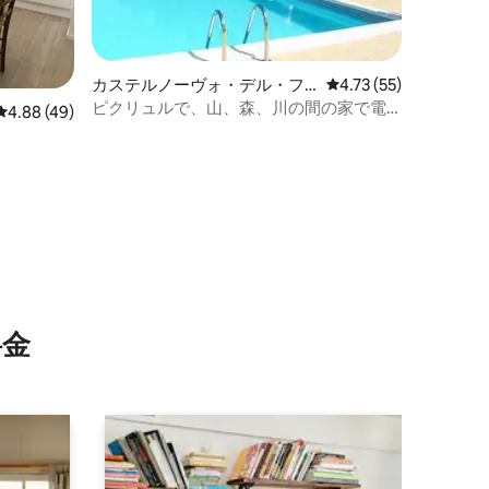
カステルノーヴォ・デル・フ
レビュー55件、5つ星
4.73 (55)
リーウリの一軒家
ピクリュルで、山、森、川の間の家で電
レビュー49件、5つ星中4.88つ星の平均評価
4.88 (49)
動自転車に乗ろう
⁠金