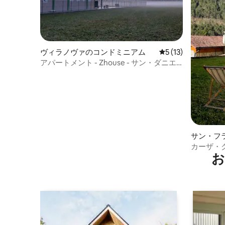
ヴィラノヴァのコンドミニアム
レビュー13件、5
5 (13)
アパートメント - Zhouse - サン・ダニエ
ーレ・デル・フリウリ
サン・フ
ン・アパ
カーザ・
お
山々