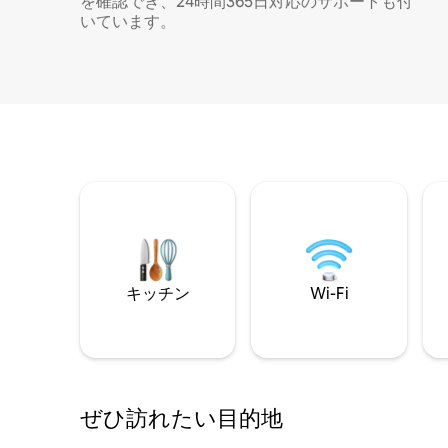
を確認でき、24時間365日対応のサポートも付
いています。
キッチン
Wi-Fi
ぜひ訪⁠れ⁠た⁠い目⁠的⁠地