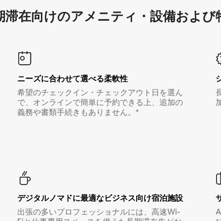
滞在向け⁠のア⁠メ⁠ニ⁠テ⁠ィ⁠・設⁠備⁠および
ニーズに合わせて選べる柔軟性
希望のチェックイン・チェックアウト日を選ん
で、オンラインで簡単に予約できる上、追加の
義務や書類手続きもありません。*
デジタルノマド⁠に最⁠適⁠なビ⁠ジ⁠ネ⁠ス⁠向⁠け宿⁠泊⁠施⁠設
出張の多いプロフェッショナルには、高速Wi-