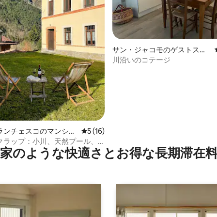
サン・ジャコモのゲストスイ
つ星中5つ星の平均評価
ート
川沿いのコテージ
ランチェスコのマンショ
レビュー16件、5つ星中5つ星の平均評価
5 (16)
ート
クラップ：小川、天然プール、
家のような快⁠適⁠さ⁠とお⁠得⁠な長⁠期⁠滞⁠在料