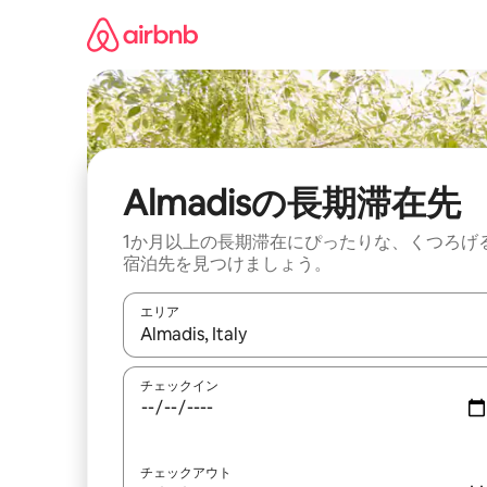
コ
ン
テ
ン
ツ
に
ス
キ
ッ
Almadisの長期滞在先
プ
1か月以上の長期滞在にぴったりな、くつろげ
宿泊先を見つけましょう。
エリア
検索結果が表示されたら、上下の矢印キーを使っ
チェックイン
チェックアウト