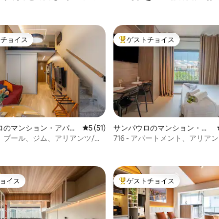
トチョイス
ゲストチョイス
ゲストチョイスです。
大好評のゲストチョイスです。
ロのマンション・アパー
レビュー51件、5つ星中5つ星の平均評価
5 (51)
サンパウロのマンション・ア
パート
、プール、ジム、アリアンツ/ヌ
716 - アパートメント、アリア
4.98つ星の平均評価
500m
／ガレージ／プール
ョイス
ゲストチョイス
ョイス
大好評のゲストチョイスです。