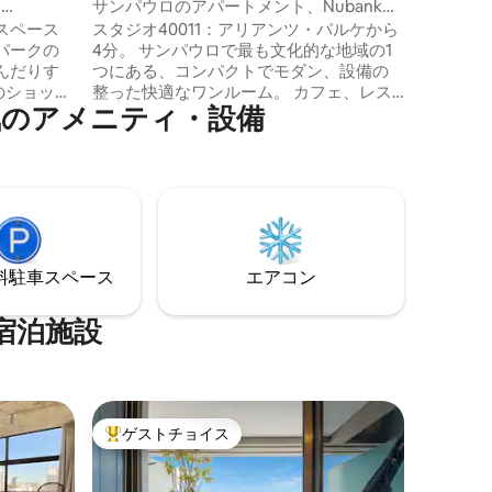
、
サンパウロのアパートメント、Nubank
Allianzから5分
スペース
スタジオ40011：アリアンツ・パルケから
パークの
4分。 サンパウロで最も文化的な地域の1
んだりす
つにある、コンパクトでモダン、設備の
のショッピ
整った快適なワンルーム。 カフェ、レス
のア⁠メ⁠ニ⁠テ⁠ィ・設⁠備
a
トラン、ショーに📍囲まれています。こ
ue da
こでは街が脈打っています 快適な✨ベッ
aの地下鉄とバ
ド、カウンター、クローゼット、エアコ
徒歩で行
ン、テレビ、サンドイッチメーカー、エ
スがない
アフライヤー、コーヒーメーカー、コン
車場があ
ロ、冷蔵庫を備えたキッチン。 専用バス
セスは非常に
🚿ルームと心地よい照明。「もう少しい
とメモリ
たい」という雰囲気です 楽しむ、休む、
⁠車ス⁠ペ⁠ー⁠ス
エアコン
ナも近く
または仕事をするのに最適です。今すぐ
予約してください！
宿泊施設
ゲストチョイス
大好評のゲストチョイスです。