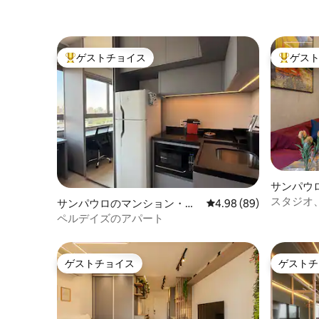
ゲストチョイス
ゲス
大好評のゲストチョイスです。
大好評の
サンパウ
ト
スタジオ
サンパウロのマンション・ア
レビュー89件、5つ星中
4.98 (89)
バンクまで
パート
ペルデイズのアパート
ゲストチョイス
ゲストチ
ゲストチョイス
ゲストチ