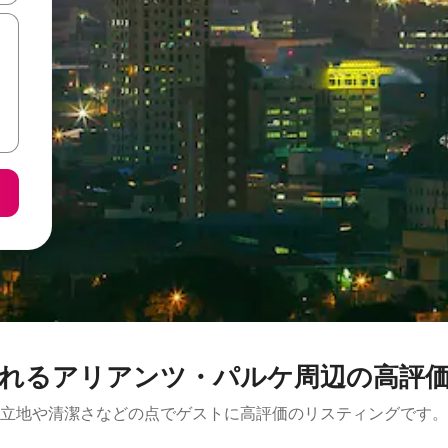
るアリアンツ・パルケ周⁠辺⁠の高⁠評⁠価⁠の
立地や清潔さなどの点でゲストに高評価のリスティングです。