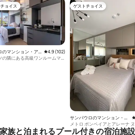
トチョイス
ゲストチョイス
ゲストチョイスです。
ゲストチョイス
ロのマンション・ア
レビュー102件、5つ星中4.9つ星の平均評価
4.9 (102)
ツの隣にある高級ワンルームマ
中4.87つ星の平均評価
サンパウロのマンション・ア
パート
メトロ ポンペイアとアレーナ ヌ
家族と泊まれるプール付きの宿泊施
ークの目の前にある新築アパー