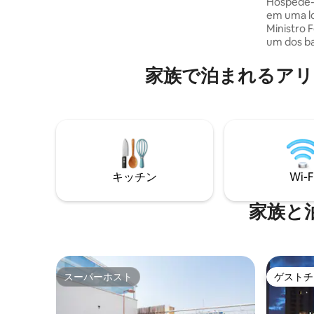
レミアム
Hospede-s
de serviços extras para troca de enxoval
em uma lo
de cama e banho, lavanderia gratuita no
Ministro F
prédio e arrumação/limpeza diária
um dos ba
mediante consulta de preços e agenda
Oeste de 
das camareiras. Venha se hospedar
de pontos
家⁠族⁠で泊⁠ま⁠れ⁠るア
conosco.
hóspedes,
Pacaembu
Bourbon, 
Madalena.
padarias,
restauran
curtas ou
キッチン
Wi-F
家族と
スーパーホスト
ゲストチ
スーパーホスト
ゲストチ