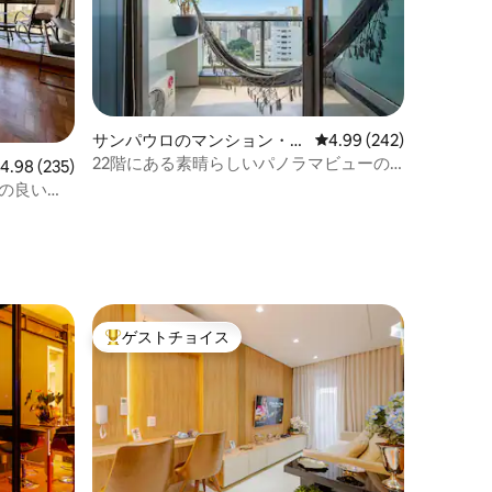
サンパウロのマンション・ア
レビュー242件、5つ星
4.99 (242)
パート
22階にある素晴らしいパノラマビューの
レビュー235件、5つ星中4.98つ星の平均評価
4.98 (235)
ワンルーム
めの良い豪
ゲストチョイス
大好評のゲストチョイスです。