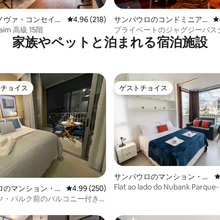
つ星中5つ星の平均評価
ノヴァ・コンセイソ
レビュー218件、5つ星中4.96つ星の平均評価
4.96 (218)
サンパウロのコンドミニア
レ
ション・アパート
ム
taim 高級 15階
プライベートのジャグジーバス
家族やペットと泊まれる宿泊施設
晴らしい街の眺め！Menvik Hom
トチョイス
ゲストチョイス
ゲストチョイスです。
ゲストチョイス
中4.96つ星の平均評価
サンパウロのマンション・ア
パート
Flat ao lado do Nubank Parque-
ロのマンション・ア
レビュー250件、5つ星中4.99つ星の平均評価
4.99 (250)
garagem-Perdizes
ツ・パルク前のバルコニー付き