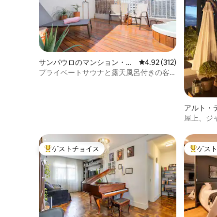
サンパウロのマンション・ア
レビュー312件、5つ星
4.92 (312)
パート
プライベートサウナと露天風呂付きの客
室
アルト・
軒家
屋上、ジ
えた美し
ゲストチョイス
ゲス
大好評のゲストチョイスです。
大好評の