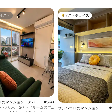
ホスト
ゲストチョイス
ホスト
大好評のゲストチョイスです。
中4.94つ星の平均評価
ロのマンション・アパー
レビュー4件、5つ星中5つ星の平均評価
5 (4)
・パルケ | 2ベッドルームのプ
サンパウロのマンション・ア