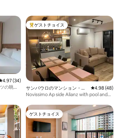
ゲストチョイス
大好評のゲストチョイスです。
レビュー34件、5つ星中4.97つ星の平均評価
4.97 (34)
ンツの眺望
サンパウロのマンション・ア
レビュー48件、5つ星
4.98 (48)
パート
Novissimo Ap side Alianz with pool and
garage
ゲストチョイス
ゲストチョイス