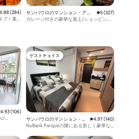
ビュー284件、5つ星中4.88つ星の平均評価
4.88 (284)
サンパウロのマンション・アパ
レビュー327件、5
5 (327)
ート
タブ！素
ガレージ付きの豪華な屋上/ショッピング
es
モールの前
ゲストチョイス
ゲストチョイス
レビュー106件、5つ星中4.93つ星の平均評価
4.93 (106)
 c/
サンパウロのマンション・ア
レビュー140件、5つ星
4.97 (140)
パート
NuBank Parqueの隣にある新しく豪華な
AP 1406