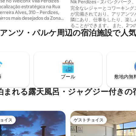
、ガレージ付き
e no Welconx Villa Perdizes
パート
Nik Perdizes - ヌバンクパーク
calização estratégica na Rua
Unimed、アネンビ
完全なレジャーとコワーキング
erreira Alves, 310 – Perdizes,
が完備されており、アリアンツ
irros mais desejados da Zona
隣にあり、仕事をしたり、楽し
São Paulo. Você estará próximo
ることができます。 また、2つ
 muito buscados por
リアンツ・パルケ周⁠辺⁠の宿⁠泊⁠施⁠設⁠で人⁠気⁠
ングモールの隣にあり、Avenid
 como Allianz Parque,
Antárticaを渡っています。 Parq
, Barra Funda, Shopping
Água Branca、Barra Fund
West Plaza e a região de Vila
ス停のすぐ近くにあり、すべて
 Além disso, fica cercado por
うことができます。 駐車スペー
 mercados, farmácias e ótimos
にもかかわらず、近くに専用駐
tes, perfeito para estadias
るMarginal Tietêからのアク
 longas.
簡単です。 ヴィラ・カントリー
i
プール
敷地内無料駐
アル・ダ・アメリカ・ラティー
にあります。
泊まれる露天風呂・ジャグジー付きの
ョイス
ゲストチョイス
ョイス
ゲストチョイス