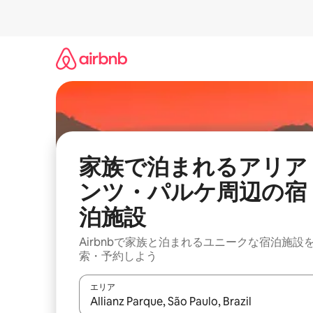
コ
ン
テ
ン
ツ
に
ス
キ
ッ
プ
家族で泊まれるアリア
ンツ・パルケ周辺の宿
泊施設
Airbnbで家族と泊まれるユニークな宿泊施設
索・予約しよう
エリア
検索結果が表示されたら、上下の矢印キーを使っ