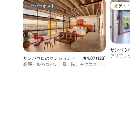
スーパーホスト
ゲス
スーパーホスト
大好評の
サンパウ
パート
アリアン
サンパウロのマンション・ア
レビュー128件、5つ星
4.87 (128)
ンション
パート
高層ビルのコパン。最上階。モダニスト
のアイコン