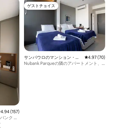
ゲストチョイス
ゲストチョイス
サンパウロのマンション・ア
レビュー70件、5つ星
4.97 (70)
パート
Nubank Parqueの隣のアパートメント、
駐車場付き
レビュー157件、5つ星中4.94つ星の平均評価
4.94 (157)
バンク パ
設
トメント