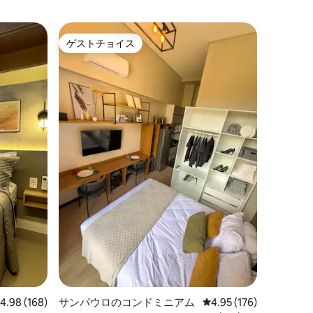
サンパウ
ゲストチョイス
ゲス
ゲストチョイス
大好評
ト
アパート
リアンツ
アリアン
くてモダ
タジアム
ストプラ
です。 
ル、ジム
ングスペ
レージが
Fi、ク
バー、ス
ー、コン
ーなどが
恵まれた
過ごしく
レビュー168件、5つ星中4.98つ星の平均評価
4.98 (168)
サンパウロのコンドミニアム
レビュー176件、5つ星
4.95 (176)