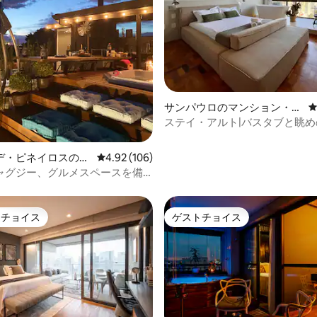
中4.92つ星の平均評価
サンパウロのマンション・ア
パート
ステイ・アルト|バスタブと眺
華なワンルーム
デ・ピネイロスの一
レビュー106件、5つ星中4.92つ星の平均評価
4.92 (106)
ャグジー、グルメスペースを備
い家
トチョイス
ゲストチョイス
ゲストチョイスです。
ゲストチョイス