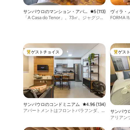
サンパウロのマンション・アパ
レビュー113件、5
5 (113)
ヴィラ・
ート
ンのマン
「A Casa do Tenor」。73㎡。ジャグジー
FORMA I
とピアノ。コパンまで200m
ゲストチョイス
ゲス
大好評のゲストチョイスです。
大好評の
サンパウロのコンドミニアム
レビュー134件、5つ星
4.96 (134)
アパートメントはフロントバラフンダ、
サンパウ
アリアンツ、エスパソ・ユニメッドの近
パート
アリアン
く
アパート