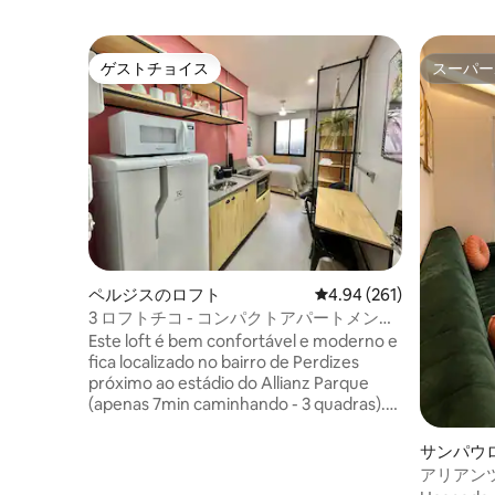
ゲストチョイス
スーパー
ゲストチョイス
スーパー
ペルジスのロフト
レビュー261件、5つ星
4.94 (261)
3 ロフトチコ - コンパクトアパートメン
ト、ヌバンクPまでわずか500m
Este loft é bem confortável e moderno e
fica localizado no bairro de Perdizes
próximo ao estádio do Allianz Parque
(apenas 7min caminhando - 3 quadras).
Nosso local conta com ar-condicionado,
cozinha equipada, decoração industrial e
サンパウ
acomoda confortavelmente dois
ト
アリアンツ
hóspedes em cama de casal. Dispomos