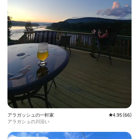
アラガッシュの一軒家
レビュー66件
4.95 (66)
アラガシュの川沿い