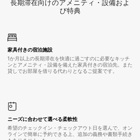
長期滞在向け⁠のア⁠メ⁠ニ⁠テ⁠ィ⁠・設⁠備⁠およ
び特⁠典
家具付き⁠の宿⁠泊⁠施⁠設
1か月以上の長期滞在を快適に過ごすのに必要なキッチ
ンとアメニティ・設備を備えた家具付きの宿泊先。また
貸しでお部屋を借りる代わりとなるご提案です。
ニーズに合わせて選べる柔軟性
希望のチェックイン・チェックアウト日を選んで、オン
ラインで簡単に予約できる上、追加の義務や書類手続き