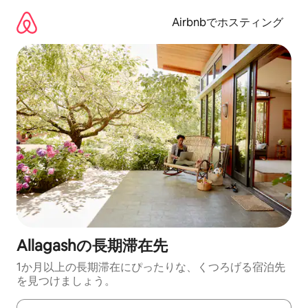
コ
ン
Airbnbでホスティング
テ
ン
ツ
に
ス
キ
ッ
プ
Allagashの長期滞在先
1か月以上の長期滞在にぴったりな、くつろげる宿泊先
を見つけましょう。