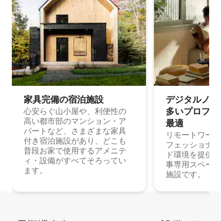
家具完備の宿⁠泊⁠施⁠設
デジタルノマド
多⁠いプ⁠ロ⁠フ⁠ェ⁠
心安らぐ山小屋や、利便性の
高い都市部のマンション・ア
最⁠適
パートなど、さまざまな家具
リモートワーク
付き宿泊施設があり、どこも
フェッショナル
普段お家で使用するアメニテ
ド環境を提供する
ィ・設備がすべてそろってい
事専用スペース
ます。
施設です。