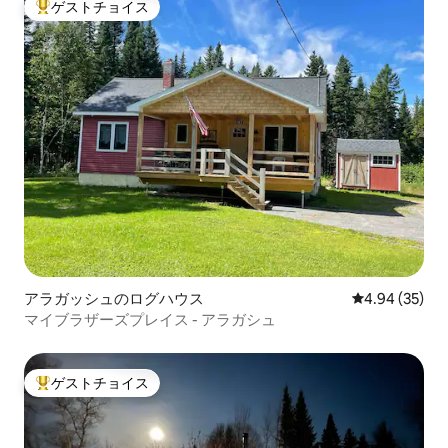
ゲストチョイス
大好評のゲストチョイスです。
アラガッシュのログハウス
レビュー35件
4.94 (35)
マイブラザーズプレイス - アラガシュ
ゲストチョイス
大好評のゲストチョイスです。