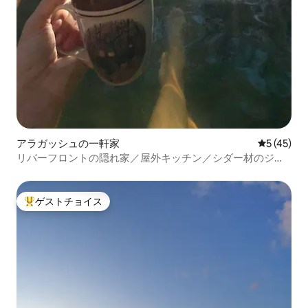
アラガッシュの一軒家
レビュー4
5 (45)
リバーフロントの隠れ家／屋外キッチン／シダー材のジャ
グジー
ゲストチョイス
大好評のゲストチョイスです。