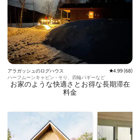
アラガッシュのログハウス
レビュー68件
4.99 (68)
ハーフムーンキャビン - そり、四輪バギーなど
お家のような快⁠適⁠さ⁠とお⁠得⁠な長⁠期⁠滞⁠在
料⁠金